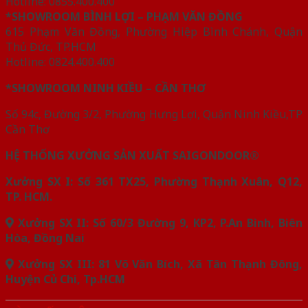
Hotline: 0855.400.400
*SHOWROOM BÌNH LỢI – PHẠM VĂN ĐỒNG
615 Phạm Văn Đồng, Phường Hiệp Bình Chánh, Quận
Thủ Đức, TP.HCM
Hotline: 0824.400.400
*SHOWROOM NINH KIỀU – CẦN THƠ
Số 94c, Đường 3/2, Phường Hưng Lợi, Quận Ninh Kiều,TP
Cần Thơ
HỆ THỐNG XƯỞNG SẢN XUẤT SAIGONDOOR®
Xưởng SX I: Số 361 TX25, Phường Thạnh Xuân, Q12,
TP. HCM.
Xưởng SX II: Số 60/3 Đường 9, KP2, P.An Bình, Biên
Hòa, Đồng Nai
Xưởng SX III: 81 Võ Văn Bích, Xã Tân Thạnh Đông,
Huyện Củ Chi, Tp.HCM