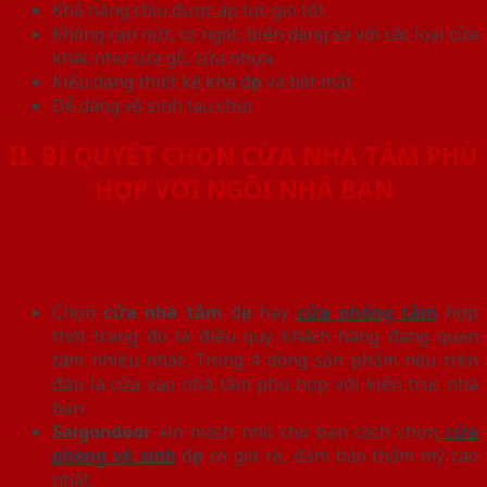
Khả năng chịu được áp lực gió tốt
Không rạn nứt, co ngót, biến dạng so với các loại cửa
khác như cửa gỗ, cửa nhựa
Kiểu dáng thiết kế khá đẹp và bắt mắt
Dễ dàng vệ sinh lau chùi
II. BÍ QUYẾT CHỌN CỬA NHÀ TẮM PHÙ
HỢP VỚI NGÔI NHÀ BẠN
Chọn
cửa nhà tắm
đẹp hay
cửa phòng tắm
hợp
thời trang đó là điều quý khách hàng đang quan
tâm nhiều nhất. Trong 4 dòng sản phẩm nêu trên
đâu là cửa vào nhà tắm phù hợp với kiến trúc nhà
bạn.
Saigondoor
xin mách nhỏ cho bạn cách chọn
cửa
phòng vệ sinh
đẹp có giá rẻ, đảm bảo thẩm mỹ cao
nhất.