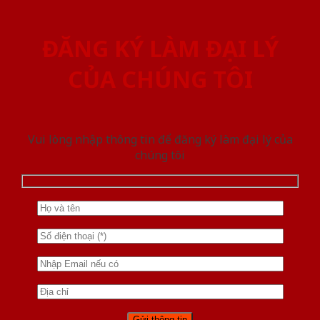
ĐĂNG KÝ LÀM ĐẠI LÝ
CỦA CHÚNG TÔI
Vui lòng nhập thông tin để đăng ký làm đại lý của
chúng tôi