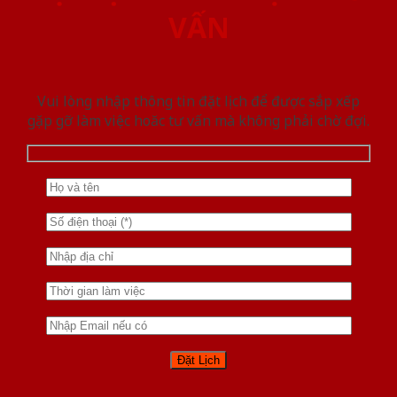
VẤN
Vui lòng nhập thông tin đặt lịch để được sắp xếp
gặp gỡ làm việc hoăc tư vấn mà không phải chờ đợi.