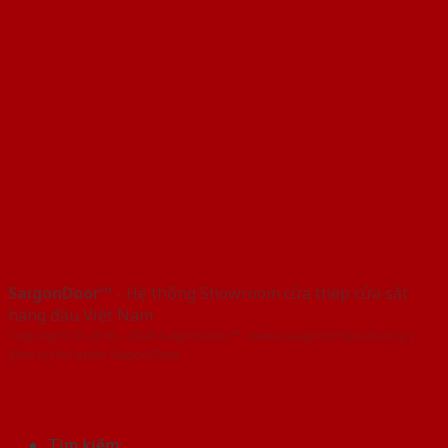
SaigonDoor™
- Hệ thống Showroom cửa thép cửa sắt
hàng đầu Việt Nam
Copyright ⓒ 2016 – 2026 SaigonDoor™ - www.cuagocomposite.org |
Đơn vị chủ quản SaigonDoor
Tìm kiếm: