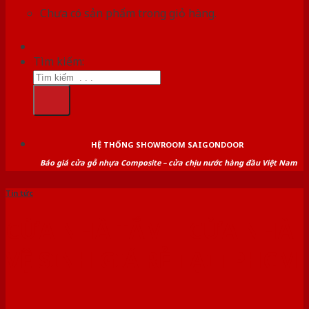
Chưa có sản phẩm trong giỏ hàng.
Tìm kiếm:
HỆ THỐNG SHOWROOM SAIGONDOOR
Báo giá cửa gỗ nhựa Composite – cửa chịu nước hàng đầu Việt Nam
Tin tức
CỬA NHÀ TẮM | CỬA NHÀ
VỆ SINH GIÁ RẺ TẠI TPHCM