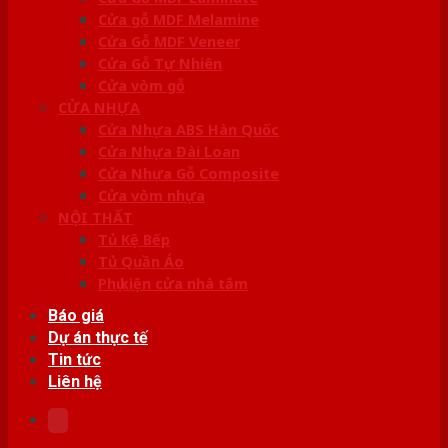
Cửa gỗ MDF Melamine
Cửa Gỗ MDF Veneer
Cửa Gỗ Tự Nhiên
Cửa vòm gỗ
CỬA NHỰA
Cửa Nhựa ABS Hàn Quốc
Cửa Nhựa Đài Loan
Cửa Nhựa Gỗ Composite
Cửa vòm nhựa
NỘI THẤT
Tủ Kệ Bếp
Tủ Quần Áo
Phụ kiện cửa nhà tắm
Báo giá
Dự án thực tế
Tin tức
Liên hệ