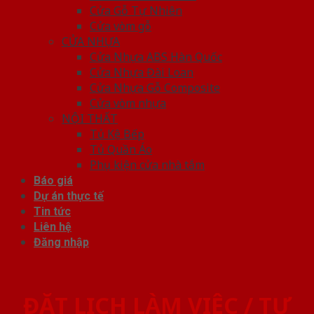
Cửa Gỗ Tự Nhiên
Cửa vòm gỗ
CỬA NHỰA
Cửa Nhựa ABS Hàn Quốc
Cửa Nhựa Đài Loan
Cửa Nhựa Gỗ Composite
Cửa vòm nhựa
NỘI THẤT
Tủ Kệ Bếp
Tủ Quần Áo
Phụ kiện cửa nhà tắm
Báo giá
Dự án thực tế
Tin tức
Liên hệ
Đăng nhập
ĐẶT LỊCH LÀM VIỆC / TƯ