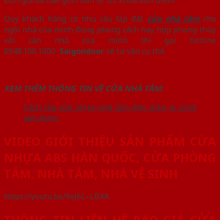
Quý khách hàng có nhu cầu lắp đặt
cửa nhà tắm
cho
ngôi nhà của mình đúng phong cách hay hợp phong thủy
với căn nhà của mình thì gọi hotline
0948.100.1000
Saigondoor
sẽ tư vấn cụ thể.
XEM THÊM THÔNG TIN VỀ CỬA NHÀ TẮM:
Cách lắp cửa nhựa nhà tắm đơn giản ai cũng
làm được
VIDEO GIỚI THIỆU SẢN PHẨM CỬA
NHỰA ABS HÀN QUỐC, CỬA PHÒNG
TẮM, NHÀ TẮM, NHÀ VỆ SINH
https://youtu.be/9vJ6L–LBXA
THÔNG TIN LIÊN HỆ BÁO GIÁ CỬA