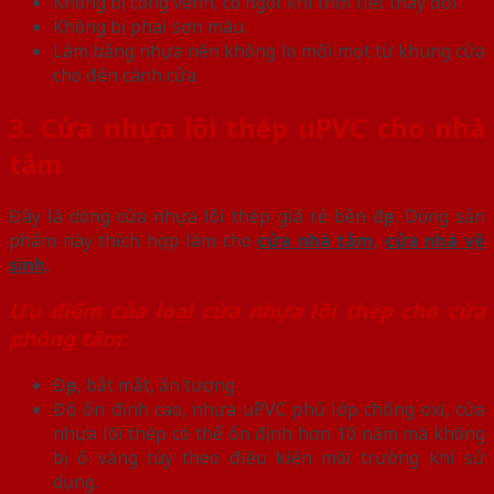
Không bị cong vênh, co ngót khi thời tiết thay đổi.
Không bị phai sơn màu.
Làm bằng nhựa nên không lo mối mọt từ khung cửa
cho đến cánh cửa
3. Cửa nhựa lõi thép uPVC cho nhà
tắm
Đây là dòng cửa nhựa lõi thép giá rẻ bền đẹp. Dòng sản
phẩm này thích hợp làm cho
cửa nhà tắm
,
cửa nhà vệ
sinh
..
Ưu điểm của loại cửa nhựa lõi thép cho cửa
phòng tắm:
Đẹp, bắt mắt, ấn tượng
Độ ổn định cao, nhựa uPVC phủ lớp chống oxi, cửa
nhựa lõi thép có thể ổn định hơn 10 năm mà không
bị ố vàng tùy theo điều kiện môi trường khi sử
dụng.