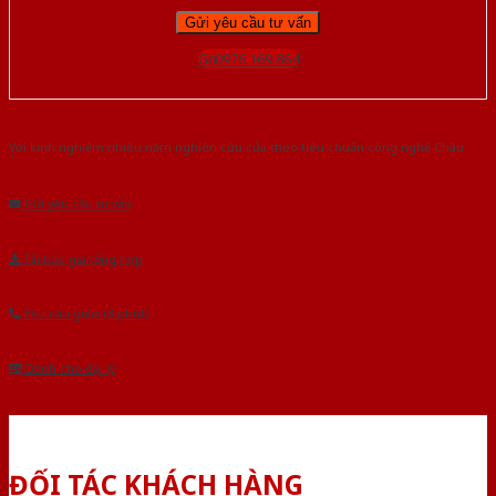
Gọi 0976.169.864
Với kinh nghiệm nhiêu năm nghiên cứu cửa theo tiêu chuẩn công nghệ Châu
Âu.Chúng tôi tự tin là nhà sản xuất & cung cấp hàng đầu tại Việt Nam!
Gửi yêu cầu tư vấn
Tải báo giá tổng hợp
Yêu cầu gọi lại (3 phút)
Dành cho đại lý
ĐỐI TÁC KHÁCH HÀNG