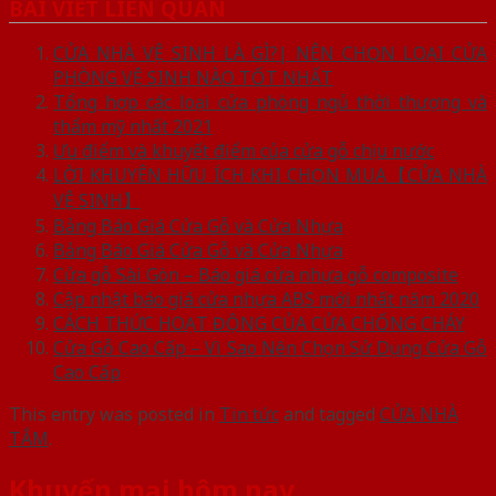
BÀI VIẾT LIÊN QUAN
CỬA NHÀ VỆ SINH LÀ GÌ?| NÊN CHỌN LOẠI CỬA
PHÒNG VỆ SINH NÀO TỐT NHẤT
Tổng hợp các loại cửa phòng ngủ thời thượng và
thẩm mỹ nhất 2021
Ưu điểm và khuyết điểm của cửa gỗ chịu nước
LỜI KHUYÊN HỮU ÍCH KHI CHỌN MUA【CỬA NHÀ
VỆ SINH】
Bảng Báo Giá Cửa Gỗ và Cửa Nhựa
Bảng Báo Giá Cửa Gỗ và Cửa Nhựa
Cửa gỗ Sài Gòn – Báo giá cửa nhựa gỗ composite
Cập nhật báo giá cửa nhựa ABS mới nhất năm 2020
CÁCH THỨC HOẠT ĐỘNG CỦA CỬA CHỐNG CHÁY
Cửa Gỗ Cao Cấp – Vì Sao Nên Chọn Sử Dụng Cửa Gỗ
Cao Cấp
This entry was posted in
Tin tức
and tagged
CỬA NHÀ
TẮM
.
Khuyến mại hôm nay