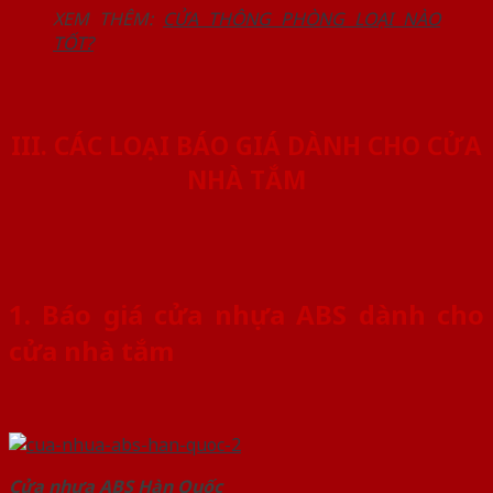
XEM THÊM:
CỬA THÔNG PHÒNG LOẠI NÀO
TỐT?
III. CÁC LOẠI BÁO GIÁ DÀNH CHO CỬA
NHÀ TẮM
1. Báo giá cửa nhựa ABS dành cho
cửa nhà tắm
Cửa nhựa ABS Hàn Quốc