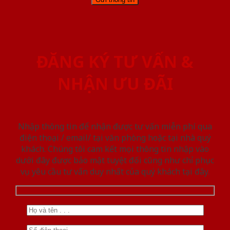
ĐĂNG KÝ TƯ VẤN &
NHẬN ƯU ĐÃI
Nhập thông tin để nhận được tư vấn miễn phí qua
điện thoại / email/ tại văn phòng hoặc tại nhà quý
khách. Chúng tôi cam kết mọi thông tin nhập vào
dưới đây được bảo mật tuyệt đối cũng như chỉ phục
vụ yêu cầu tư vấn duy nhất của quý khách tại đây.