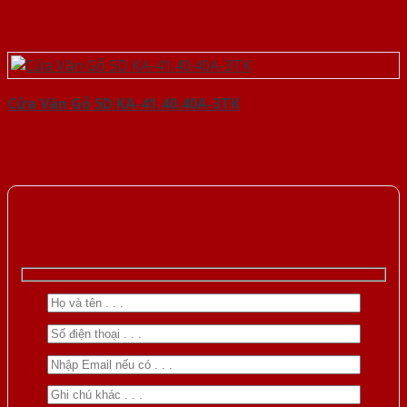
Cửa Vân Gỗ 5D KA-41.40.40A-3TK