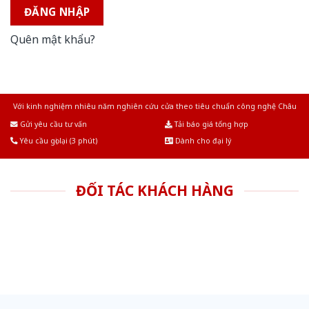
ĐĂNG NHẬP
Quên mật khẩu?
Với kinh nghiệm nhiêu năm nghiên cứu cửa theo tiêu chuẩn công nghệ Châu
Âu.Chúng tôi tự tin là nhà sản xuất & cung cấp hàng đầu tại Việt Nam!
Gửi yêu cầu tư vấn
Tải báo giá tổng hợp
Yêu cầu gọi lại (3 phút)
Dành cho đại lý
ĐỐI TÁC KHÁCH HÀNG