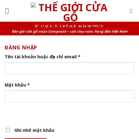
Skip
to
content
HỆ THỐNG SHOWROOM SAIGONDOOR
Báo giá cửa gỗ nhựa Composite – cửa chịu nước hàng đầu Việt Nam
ĐĂNG NHẬP
Tên tài khoản hoặc địa chỉ email
*
Mật khẩu
*
Ghi nhớ mật khẩu