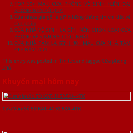
TOP 30+ MẪU CỬA PHÒNG VỆ SINH HIỆN ĐẠI
KHÔNG NÊN BỎ QUA
Cửa nhựa giả gỗ là gì? Những thông tin chi tiết về
sản phẩm
CỬA NHÀ VỆ SINH LÀ GÌ?| NÊN CHỌN LOẠI CỬA
PHÒNG VỆ SINH NÀO TỐT NHẤT
CỬA NHÀ TẮM LÀ GÌ? | 40+ MẪU CỬA NHÀ TẮM
ĐẸP NĂM 2021
This entry was posted in
Tin tức
and tagged
Cửa phòng
ngủ
.
Khuyến mại hôm nay
Cửa Vân Gỗ 5D KAT-41.52.52A-4TK