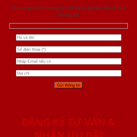
Vui lòng nhập thông tin để đăng ký làm đại lý của
chúng tôi
ĐĂNG KÝ TƯ VẤN &
NHẬN ƯU ĐÃI