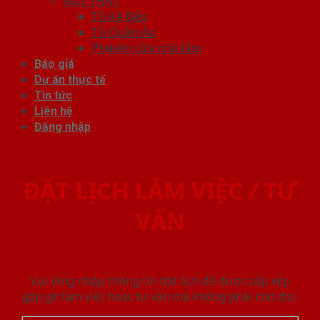
NỘI THẤT
Tủ Kệ Bếp
Tủ Quần Áo
Phụ kiện cửa nhà tắm
Báo giá
Dự án thực tế
Tin tức
Liên hệ
Đăng nhập
ĐẶT LỊCH LÀM VIỆC / TƯ
VẤN
Vui lòng nhập thông tin đặt lịch để được sắp xếp
gặp gỡ làm việc hoăc tư vấn mà không phải chờ đợi.