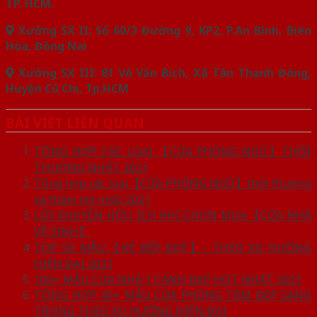
TP. HCM.
Xưởng SX II: Số 60/3 Đường 9, KP2, P.An Bình, Biên
Hòa, Đồng Nai
Xưởng SX III: 81 Võ Văn Bích, Xã Tân Thạnh Đông,
Huyện Củ Chi, Tp.HCM
BÀI VIẾT LIÊN QUAN
TỔNG HỢP CÁC LOẠI 【CỬA PHÒNG NGỦ】THỜI
THƯỢNG NHẤT 2021
Tổng hợp các loại【CỬA PHÒNG NGỦ】thời thượng
và thẩm mỹ nhất 2021
LỜI KHUYÊN HỮU ÍCH KHI CHỌN MUA【CỬA NHÀ
VỆ SINH】
TOP 50 MẪU【KỆ BẾP ĐẸP】- THEO XU HƯỚNG
HIỆN ĐẠI 2021
100+ MẪU CỬA NHÀ 1 CÁNH ĐẸP HOT NHẤT 2021
TỔNG HỢP 40+ MẪU CỬA PHÒNG TẮM ĐẸP SANG
TRỌNG THEO XU HƯỚNG HIỆN ĐẠI