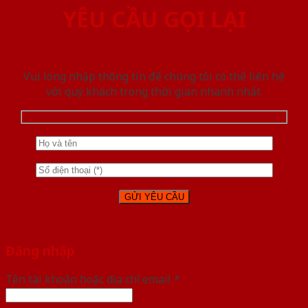
YÊU CẦU GỌI LẠI
Vui lòng nhập thông tin để chúng tôi có thể liên hệ
với quý khách trong thời gian nhanh nhất.
Đăng nhập
Tên tài khoản hoặc địa chỉ email
*