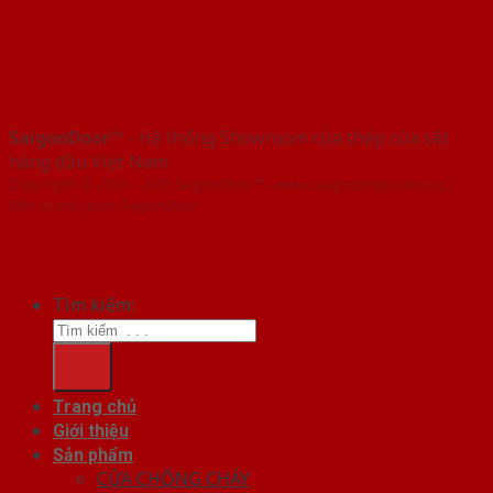
SaigonDoor™
- Hệ thống Showroom cửa thép cửa sắt
hàng đầu Việt Nam
Copyright ⓒ 2016 – 2026 SaigonDoor™ - www.cuagocomposite.org |
Đơn vị chủ quản SaigonDoor
Tìm kiếm:
Trang chủ
Giới thiệu
Sản phẩm
CỬA CHỐNG CHÁY