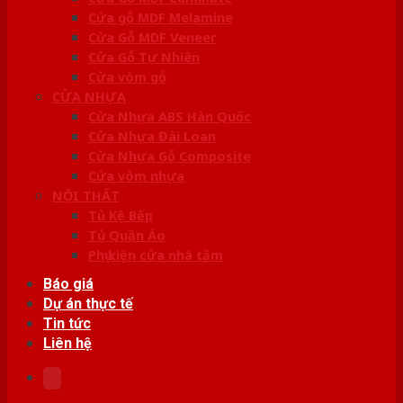
Cửa gỗ MDF Melamine
Cửa Gỗ MDF Veneer
Cửa Gỗ Tự Nhiên
Cửa vòm gỗ
CỬA NHỰA
Cửa Nhựa ABS Hàn Quốc
Cửa Nhựa Đài Loan
Cửa Nhựa Gỗ Composite
Cửa vòm nhựa
NỘI THẤT
Tủ Kệ Bếp
Tủ Quần Áo
Phụ kiện cửa nhà tắm
Báo giá
Dự án thực tế
Tin tức
Liên hệ