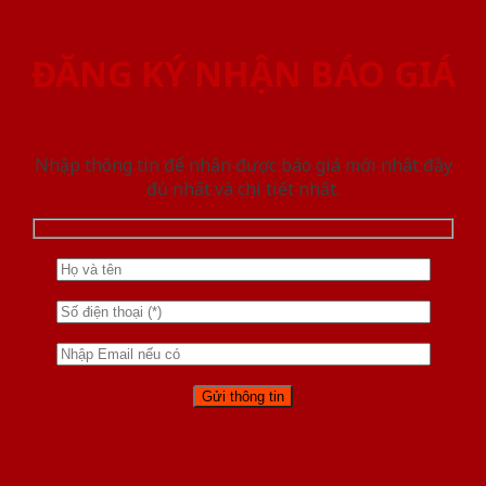
ĐĂNG KÝ NHẬN BÁO GIÁ
Nhập thông tin để nhận được báo giá mới nhât đầy
đủ nhất và chi tiết nhất.