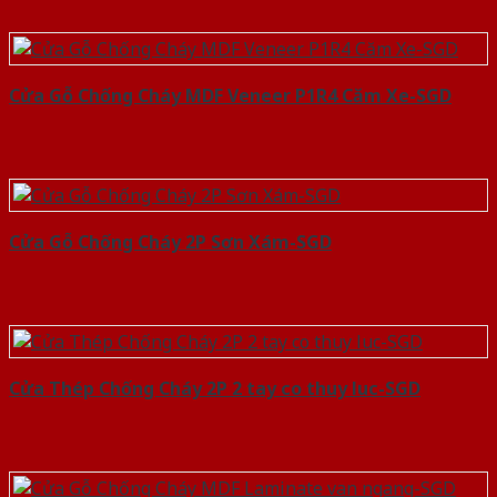
Cửa Gỗ Chống Cháy MDF Veneer P1R4 Căm Xe-SGD
Cửa Gỗ Chống Cháy 2P Sơn Xám-SGD
Cửa Thép Chống Cháy 2P 2 tay co thuy luc-SGD