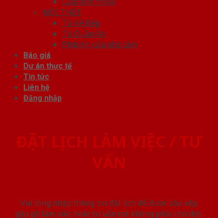
Cửa vòm nhựa
NỘI THẤT
Tủ Kệ Bếp
Tủ Quần Áo
Phụ kiện cửa nhà tắm
Báo giá
Dự án thực tế
Tin tức
Liên hệ
Đăng nhập
ĐẶT LỊCH LÀM VIỆC / TƯ
VẤN
Vui lòng nhập thông tin đặt lịch để được sắp xếp
gặp gỡ làm việc hoăc tư vấn mà không phải chờ đợi.