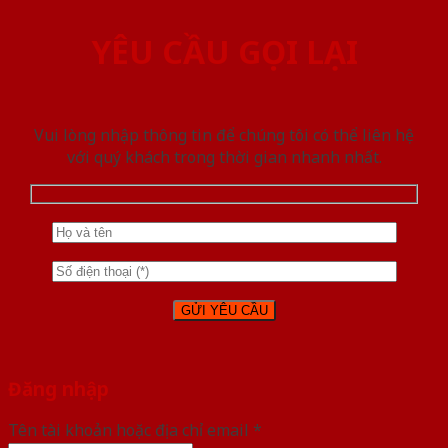
YÊU CẦU GỌI LẠI
Vui lòng nhập thông tin để chúng tôi có thể liên hệ
với quý khách trong thời gian nhanh nhất.
Đăng nhập
Tên tài khoản hoặc địa chỉ email
*