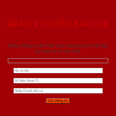
ĐĂNG KÝ NHẬN BÁO GIÁ
Nhập thông tin để nhận được báo giá mới nhât đầy
đủ nhất và chi tiết nhất.