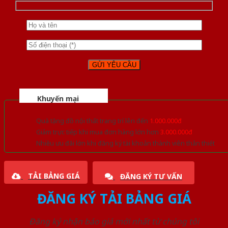
Khuyến mại
Quà tặng đồ nội thất trang trí lên đến
1.000.000đ
Giảm trực tiếp khi mua đơn hàng lớn hơn
3.000.000đ
Nhiều ưu đãi lớn khi đăng ký tài khoản thành viên thân thiết
TẢI BẢNG GIÁ
ĐĂNG KÝ TƯ VẤN
ĐĂNG KÝ TẢI BẢNG GIÁ
Đăng ký nhận báo giá mới nhất từ chúng tôi