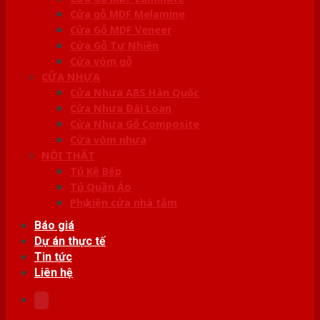
Cửa gỗ MDF Melamine
Cửa Gỗ MDF Veneer
Cửa Gỗ Tự Nhiên
Cửa vòm gỗ
CỬA NHỰA
Cửa Nhựa ABS Hàn Quốc
Cửa Nhựa Đài Loan
Cửa Nhựa Gỗ Composite
Cửa vòm nhựa
NỘI THẤT
Tủ Kệ Bếp
Tủ Quần Áo
Phụ kiện cửa nhà tắm
Báo giá
Dự án thực tế
Tin tức
Liên hệ