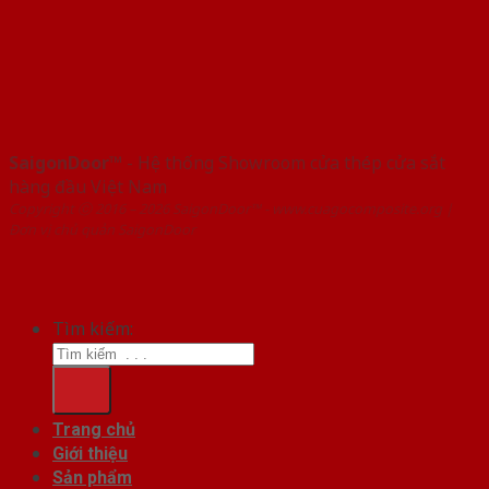
SaigonDoor™
- Hệ thống Showroom cửa thép cửa sắt
hàng đầu Việt Nam
Copyright ⓒ 2016 – 2026 SaigonDoor™ - www.cuagocomposite.org |
Đơn vị chủ quản SaigonDoor
Tìm kiếm:
Trang chủ
Giới thiệu
Sản phẩm