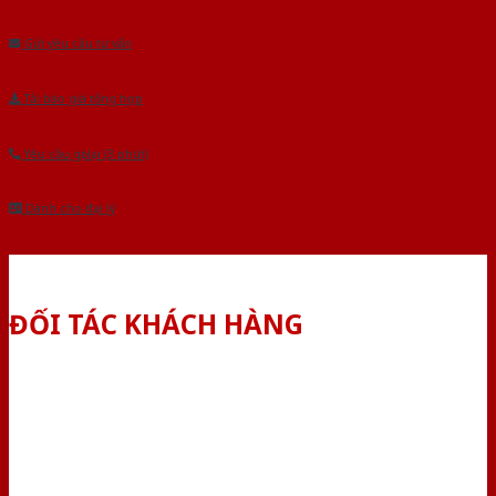
Âu.Chúng tôi tự tin là nhà sản xuất & cung cấp hàng đầu tại Việt Nam!
Gửi yêu cầu tư vấn
Tải báo giá tổng hợp
Yêu cầu gọi lại (3 phút)
Dành cho đại lý
ĐỐI TÁC KHÁCH HÀNG