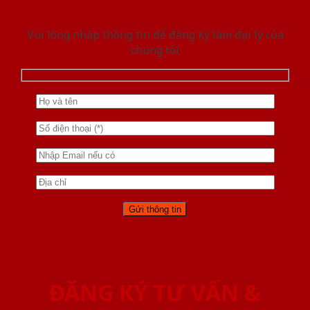
Vui lòng nhập thông tin để đăng ký làm đại lý của
chúng tôi
ĐĂNG KÝ TƯ VẤN &