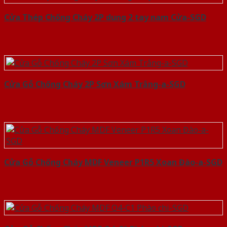
Cửa Thép Chống Cháy 2P dung 2 tay nam Cửa-SGD
Cửa Gỗ Chống Cháy 2P Sơn Xám Trắng-a-SGD
Cửa Gỗ Chống Cháy MDF Veneer P1R5 Xoan Đào-a-SGD