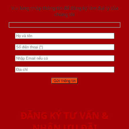
Vui lòng nhập thông tin để đăng ký làm đại lý của
chúng tôi
ĐĂNG KÝ TƯ VẤN &
NHẬN ƯU ĐÃI