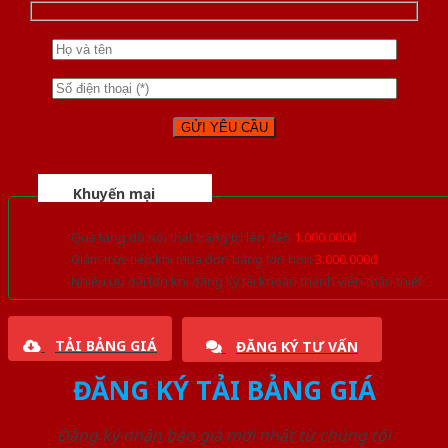
Khuyến mại
Quà tặng đồ nội thất trang trí lên đến
1.000.000đ
Giảm trực tiếp khi mua đơn hàng lớn hơn
3.000.000đ
Nhiều ưu đãi lớn khi đăng ký tài khoản thành viên thân thiết
TẢI BẢNG GIÁ
ĐĂNG KÝ TƯ VẤN
ĐĂNG KÝ TẢI BẢNG GIÁ
Đăng ký nhận báo giá mới nhất từ chúng tôi