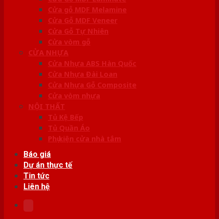
Cửa gỗ MDF Melamine
Cửa Gỗ MDF Veneer
Cửa Gỗ Tự Nhiên
Cửa vòm gỗ
CỬA NHỰA
Cửa Nhựa ABS Hàn Quốc
Cửa Nhựa Đài Loan
Cửa Nhựa Gỗ Composite
Cửa vòm nhựa
NỘI THẤT
Tủ Kệ Bếp
Tủ Quần Áo
Phụ kiện cửa nhà tắm
Báo giá
Dự án thực tế
Tin tức
Liên hệ