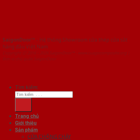
SaigonDoor™
- Hệ thống Showroom cửa thép cửa sắt
hàng đầu Việt Nam
Copyright ⓒ 2016 – 2026 SaigonDoor™ - www.cuagocomposite.org |
Đơn vị chủ quản SaigonDoor
Tìm kiếm:
Trang chủ
Giới thiệu
Sản phẩm
CỬA CHỐNG CHÁY