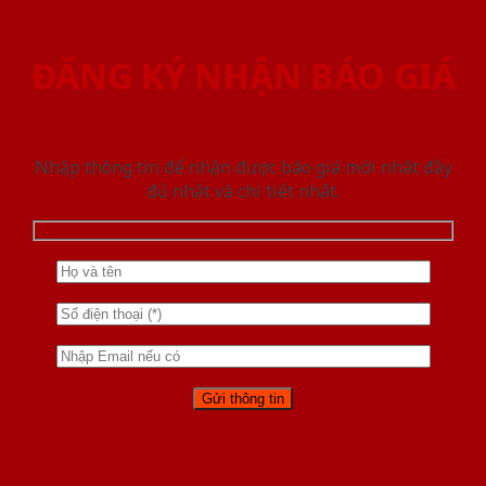
ĐĂNG KÝ NHẬN BÁO GIÁ
Nhập thông tin để nhận được báo giá mới nhât đầy
đủ nhất và chi tiết nhất.