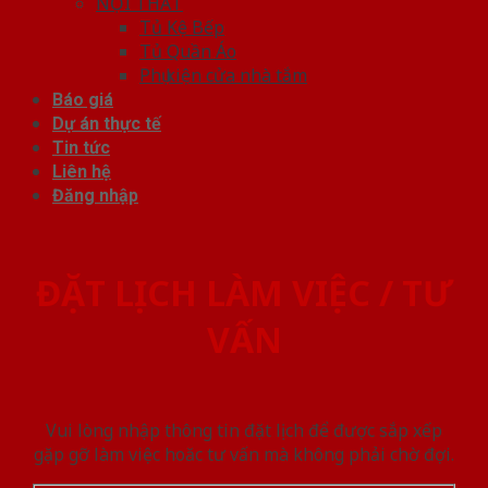
NỘI THẤT
Tủ Kệ Bếp
Tủ Quần Áo
Phụ kiện cửa nhà tắm
Báo giá
Dự án thực tế
Tin tức
Liên hệ
Đăng nhập
ĐẶT LỊCH LÀM VIỆC / TƯ
VẤN
Vui lòng nhập thông tin đặt lịch để được sắp xếp
gặp gỡ làm việc hoăc tư vấn mà không phải chờ đợi.