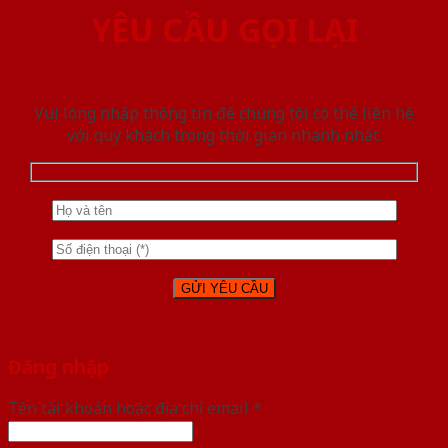
YÊU CẦU GỌI LẠI
Vui lòng nhập thông tin để chúng tôi có thể liên hệ
với quý khách trong thời gian nhanh nhất.
Đăng nhập
Tên tài khoản hoặc địa chỉ email
*