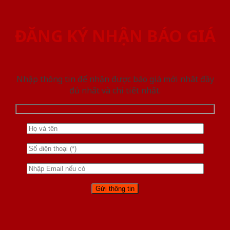
ĐĂNG KÝ NHẬN BÁO GIÁ
Nhập thông tin để nhận được báo giá mới nhât đầy
đủ nhất và chi tiết nhất.