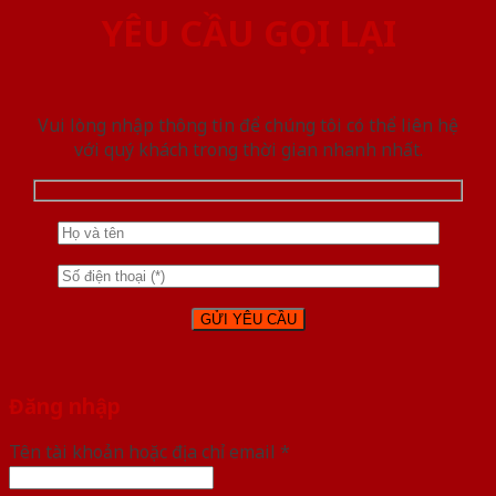
YÊU CẦU GỌI LẠI
Vui lòng nhập thông tin để chúng tôi có thể liên hệ
với quý khách trong thời gian nhanh nhất.
Đăng nhập
Tên tài khoản hoặc địa chỉ email
*