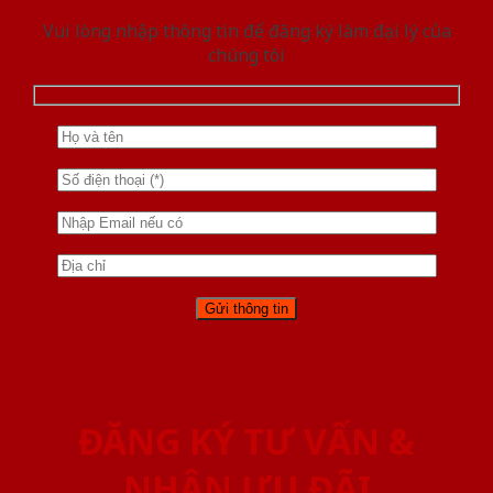
Vui lòng nhập thông tin để đăng ký làm đại lý của
chúng tôi
ĐĂNG KÝ TƯ VẤN &
NHẬN ƯU ĐÃI