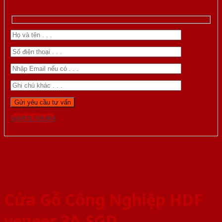
Gọi 0976.169.864
Cửa Gỗ Công Nghiệp HDF
veneer 3A-SGD