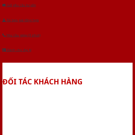
Gửi yêu cầu tư vấn
Tải báo giá tổng hợp
Yêu cầu gọi lại (3 phút)
Dành cho đại lý
ĐỐI TÁC KHÁCH HÀNG