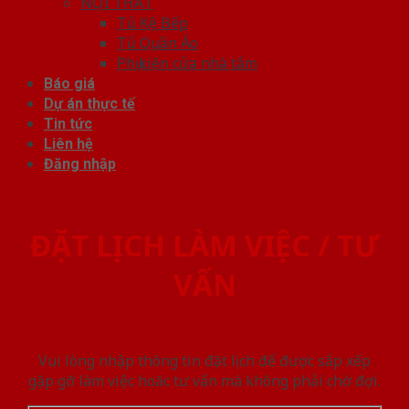
NỘI THẤT
Tủ Kệ Bếp
Tủ Quần Áo
Phụ kiện cửa nhà tắm
Báo giá
Dự án thực tế
Tin tức
Liên hệ
Đăng nhập
ĐẶT LỊCH LÀM VIỆC / TƯ
VẤN
Vui lòng nhập thông tin đặt lịch để được sắp xếp
gặp gỡ làm việc hoăc tư vấn mà không phải chờ đợi.