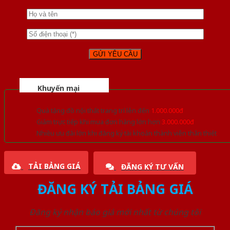
Khuyến mại
Quà tặng đồ nội thất trang trí lên đến
1.000.000đ
Giảm trực tiếp khi mua đơn hàng lớn hơn
3.000.000đ
Nhiều ưu đãi lớn khi đăng ký tài khoản thành viên thân thiết
TẢI BẢNG GIÁ
ĐĂNG KÝ TƯ VẤN
ĐĂNG KÝ TẢI BẢNG GIÁ
Đăng ký nhận báo giá mới nhất từ chúng tôi