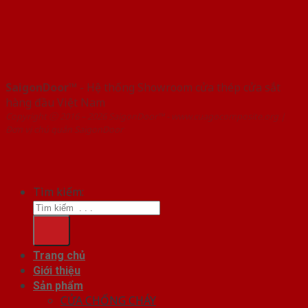
SaigonDoor™
- Hệ thống Showroom cửa thép cửa sắt
hàng đầu Việt Nam
Copyright ⓒ 2016 – 2026 SaigonDoor™ - www.cuagocomposite.org |
Đơn vị chủ quản SaigonDoor
Tìm kiếm:
Trang chủ
Giới thiệu
Sản phẩm
CỬA CHỐNG CHÁY