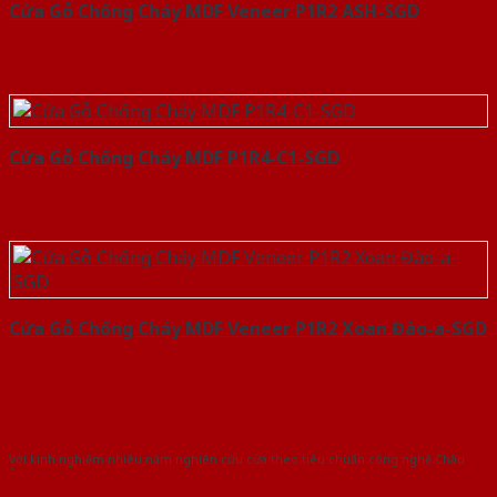
Cửa Gỗ Chống Cháy MDF Veneer P1R2 ASH-SGD
Cửa Gỗ Chống Cháy MDF P1R4-C1-SGD
Cửa Gỗ Chống Cháy MDF Veneer P1R2 Xoan Đào-a-SGD
Với kinh nghiệm nhiêu năm nghiên cứu cửa theo tiêu chuẩn công nghệ Châu
Âu.Chúng tôi tự tin là nhà sản xuất & cung cấp hàng đầu tại Việt Nam!