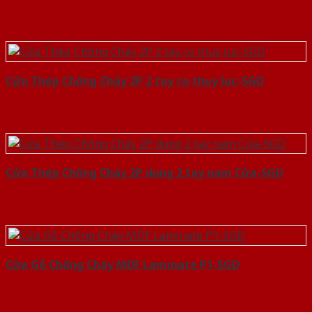
Cửa Thép Chống Cháy 2P 2 tay co thuy luc-SGD
Cửa Thép Chống Cháy 2P dung 2 tay nam Cửa-SGD
Cửa Gỗ Chống Cháy MDF Laminate P1-SGD