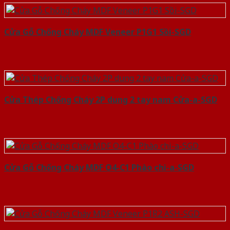
Cửa Gỗ Chống Cháy MDF Veneer P1G1 Sồi-SGD
Cửa Thép Chống Cháy 2P dung 2 tay nam Cửa-a-SGD
Cửa Gỗ Chống Cháy MDF O4-C1 Phào chi-a-SGD