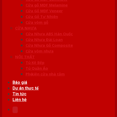
Cửa gỗ MDF Melamine
Cửa Gỗ MDF Veneer
Cửa Gỗ Tự Nhiên
Cửa vòm gỗ
CỬA NHỰA
Cửa Nhựa ABS Hàn Quốc
Cửa Nhựa Đài Loan
Cửa Nhựa Gỗ Composite
Cửa vòm nhựa
NỘI THẤT
Tủ Kệ Bếp
Tủ Quần Áo
Phụ kiện cửa nhà tắm
Báo giá
Dự án thực tế
Tin tức
Liên hệ