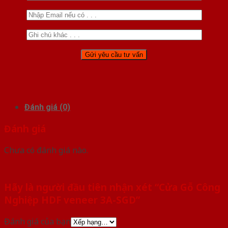
Đánh giá (0)
Đánh giá
Chưa có đánh giá nào.
Hãy là người đầu tiên nhận xét “Cửa Gỗ Công
Nghiệp HDF veneer 3A-SGD”
Đánh giá của bạn