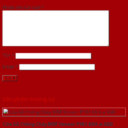
Nhận xét của bạn
*
Tên
*
Email
*
Sản phẩm tương tự
Cửa Gỗ Chống Cháy MDF Veneer P1R2 ASH-a-SGD