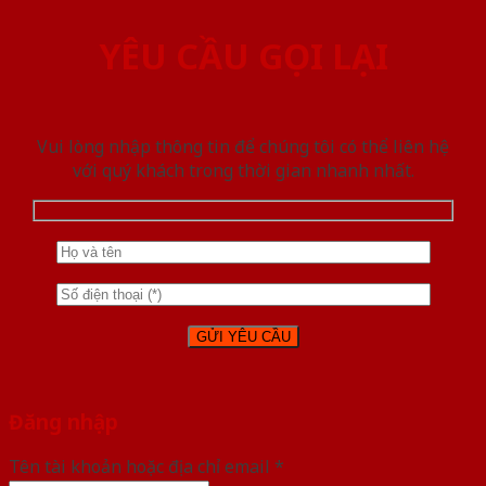
YÊU CẦU GỌI LẠI
Vui lòng nhập thông tin để chúng tôi có thể liên hệ
với quý khách trong thời gian nhanh nhất.
Đăng nhập
Tên tài khoản hoặc địa chỉ email
*