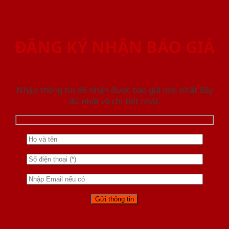
ĐĂNG KÝ NHẬN BÁO GIÁ
Nhập thông tin để nhận được báo giá mới nhât đầy
đủ nhất và chi tiết nhất.