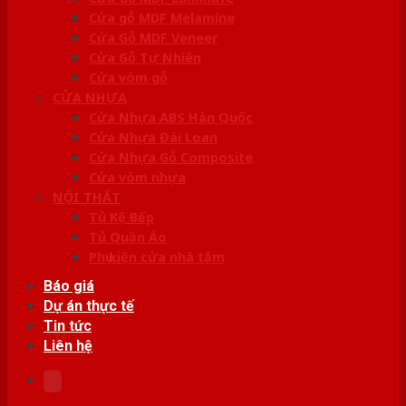
Cửa gỗ MDF Melamine
Cửa Gỗ MDF Veneer
Cửa Gỗ Tự Nhiên
Cửa vòm gỗ
CỬA NHỰA
Cửa Nhựa ABS Hàn Quốc
Cửa Nhựa Đài Loan
Cửa Nhựa Gỗ Composite
Cửa vòm nhựa
NỘI THẤT
Tủ Kệ Bếp
Tủ Quần Áo
Phụ kiện cửa nhà tắm
Báo giá
Dự án thực tế
Tin tức
Liên hệ