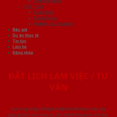
Cửa vòm nhựa
NỘI THẤT
Tủ Kệ Bếp
Tủ Quần Áo
Phụ kiện cửa nhà tắm
Báo giá
Dự án thực tế
Tin tức
Liên hệ
Đăng nhập
ĐẶT LỊCH LÀM VIỆC / TƯ
VẤN
Vui lòng nhập thông tin đặt lịch để được sắp xếp
gặp gỡ làm việc hoăc tư vấn mà không phải chờ đợi.