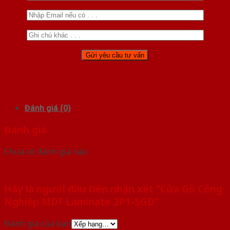
Đánh giá (0)
Đánh giá
Chưa có đánh giá nào.
Hãy là người đầu tiên nhận xét “Cửa Gỗ Công
Nghiệp MDF Laminate 2P1-SGD”
Đánh giá của bạn