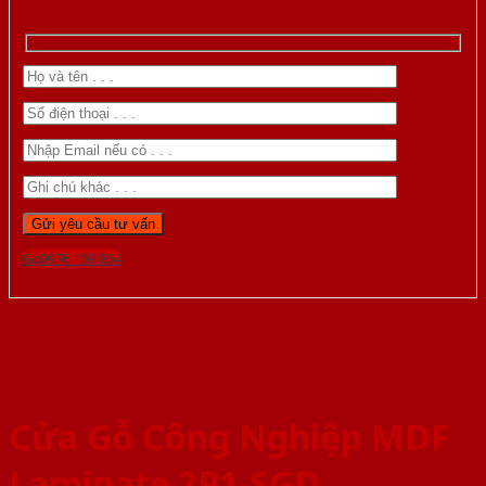
Gọi 0976.169.864
Cửa Gỗ Công Nghiệp MDF
Laminate 2P1-SGD