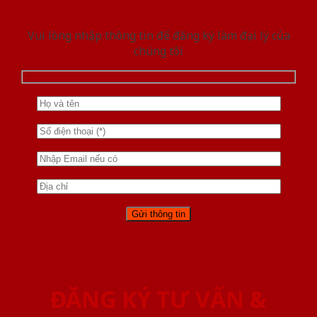
Vui lòng nhập thông tin để đăng ký làm đại lý của
chúng tôi
ĐĂNG KÝ TƯ VẤN &