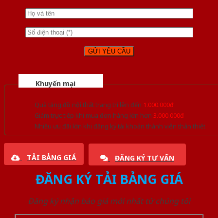
Khuyến mại
Quà tặng đồ nội thất trang trí lên đến
1.000.000đ
Giảm trực tiếp khi mua đơn hàng lớn hơn
3.000.000đ
Nhiều ưu đãi lớn khi đăng ký tài khoản thành viên thân thiết
TẢI BẢNG GIÁ
ĐĂNG KÝ TƯ VẤN
ĐĂNG KÝ TẢI BẢNG GIÁ
Đăng ký nhận báo giá mới nhất từ chúng tôi