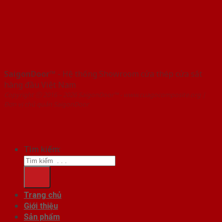
SaigonDoor™
- Hệ thống Showroom cửa thép cửa sắt
hàng đầu Việt Nam
Copyright ⓒ 2016 – 2026 SaigonDoor™ - www.cuagocomposite.org |
Đơn vị chủ quản SaigonDoor
Tìm kiếm:
Trang chủ
Giới thiệu
Sản phẩm