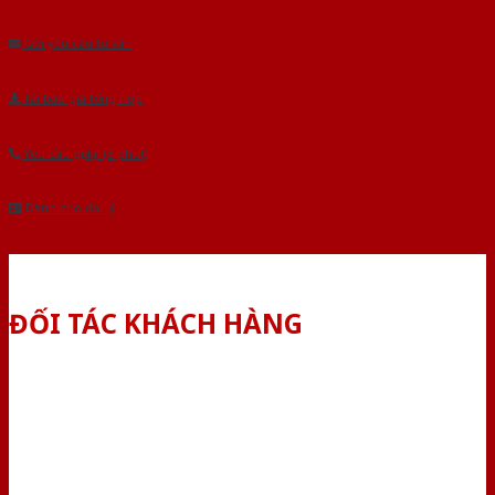
Âu.Chúng tôi tự tin là nhà sản xuất & cung cấp hàng đầu tại Việt Nam!
Gửi yêu cầu tư vấn
Tải báo giá tổng hợp
Yêu cầu gọi lại (3 phút)
Dành cho đại lý
ĐỐI TÁC KHÁCH HÀNG