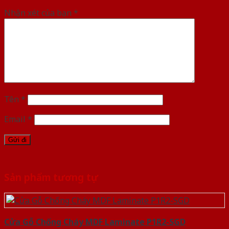
Nhận xét của bạn
*
Tên
*
Email
*
Sản phẩm tương tự
Cửa Gỗ Chống Cháy MDF Laminate P1R2-SGD