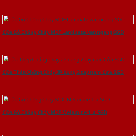
Cửa Gỗ Chống Cháy MDF Laminate van ngang-SGD
Cửa Thép Chống Cháy 2P dung 2 tay nam Cửa-SGD
Cửa Gỗ Chống Cháy MDF Melamine 1-a-SGD