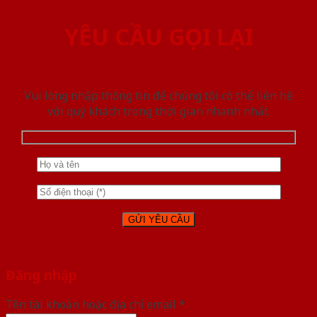
YÊU CẦU GỌI LẠI
Vui lòng nhập thông tin để chúng tôi có thể liên hệ
với quý khách trong thời gian nhanh nhất.
Đăng nhập
Tên tài khoản hoặc địa chỉ email
*