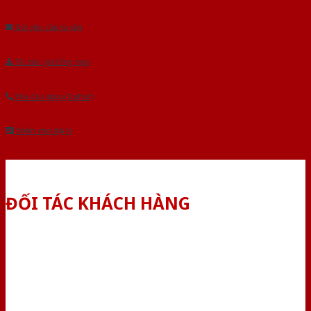
Âu.Chúng tôi tự tin là nhà sản xuất & cung cấp hàng đầu tại Việt Nam!
Gửi yêu cầu tư vấn
Tải báo giá tổng hợp
Yêu cầu gọi lại (3 phút)
Dành cho đại lý
ĐỐI TÁC KHÁCH HÀNG