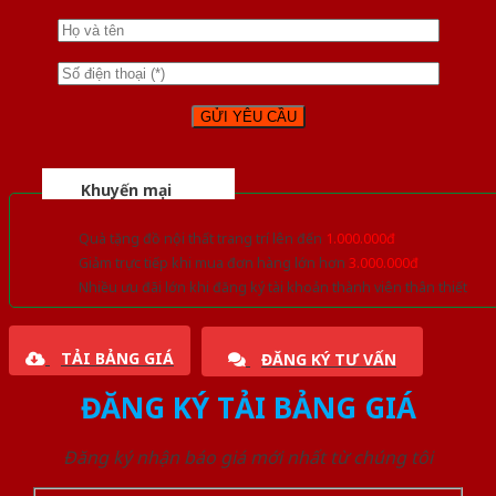
Khuyến mại
Quà tặng đồ nội thất trang trí lên đến
1.000.000đ
Giảm trực tiếp khi mua đơn hàng lớn hơn
3.000.000đ
Nhiều ưu đãi lớn khi đăng ký tài khoản thành viên thân thiết
TẢI BẢNG GIÁ
ĐĂNG KÝ TƯ VẤN
ĐĂNG KÝ TẢI BẢNG GIÁ
Đăng ký nhận báo giá mới nhất từ chúng tôi