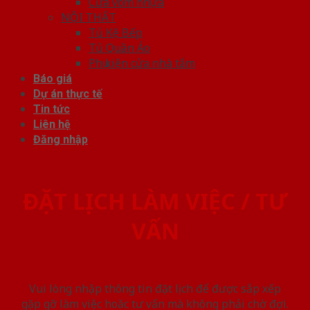
Cửa vòm nhựa
NỘI THẤT
Tủ Kệ Bếp
Tủ Quần Áo
Phụ kiện cửa nhà tắm
Báo giá
Dự án thực tế
Tin tức
Liên hệ
Đăng nhập
ĐẶT LỊCH LÀM VIỆC / TƯ
VẤN
Vui lòng nhập thông tin đặt lịch để được sắp xếp
gặp gỡ làm việc hoăc tư vấn mà không phải chờ đợi.