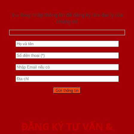
Vui lòng nhập thông tin để đăng ký làm đại lý của
chúng tôi
ĐĂNG KÝ TƯ VẤN &