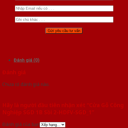
Đánh giá (0)
Đánh giá
Chưa có đánh giá nào.
Hãy là người đầu tiên nhận xét “Cửa Gỗ Công
Nghiệp SGD 1B Sồi 2-HDFV-SGD_1”
Đánh giá của bạn