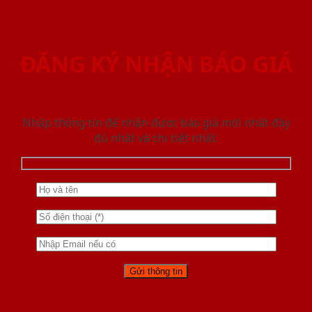
ĐĂNG KÝ NHẬN BÁO GIÁ
Nhập thông tin để nhận được báo giá mới nhât đầy
đủ nhất và chi tiết nhất.