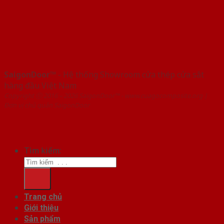
SaigonDoor™
- Hệ thống Showroom cửa thép cửa sắt
hàng đầu Việt Nam
Copyright ⓒ 2016 – 2026 SaigonDoor™ - www.cuagocomposite.org |
Đơn vị chủ quản SaigonDoor
Tìm kiếm:
Trang chủ
Giới thiệu
Sản phẩm