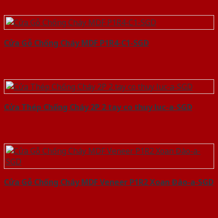
Cửa Gỗ Chống Cháy MDF P1R4-C1-SGD
Cửa Thép Chống Cháy 2P 2 tay co thuy luc-a-SGD
Cửa Gỗ Chống Cháy MDF Veneer P1R2 Xoan Đào-a-SGD