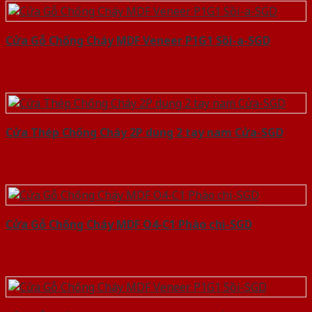
Cửa Gỗ Chống Cháy MDF Veneer P1G1 Sồi-a-SGD
Cửa Thép Chống Cháy 2P dung 2 tay nam Cửa-SGD
Cửa Gỗ Chống Cháy MDF O4-C1 Phào chi-SGD