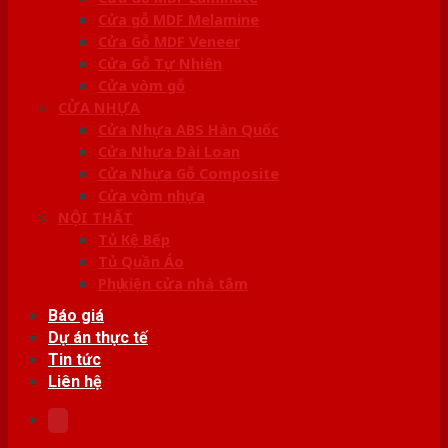
Cửa gỗ MDF Melamine
Cửa Gỗ MDF Veneer
Cửa Gỗ Tự Nhiên
Cửa vòm gỗ
CỬA NHỰA
Cửa Nhựa ABS Hàn Quốc
Cửa Nhựa Đài Loan
Cửa Nhựa Gỗ Composite
Cửa vòm nhựa
NỘI THẤT
Tủ Kệ Bếp
Tủ Quần Áo
Phụ kiện cửa nhà tắm
Báo giá
Dự án thực tế
Tin tức
Liên hệ