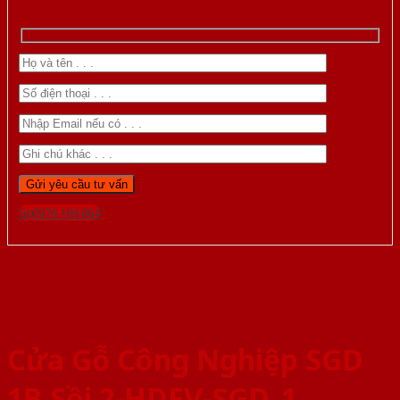
Gọi 0976.169.864
Cửa Gỗ Công Nghiệp SGD
1B Sồi 2-HDFV-SGD_1