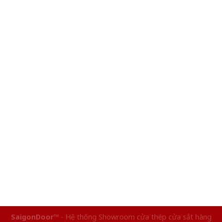
SaigonDoor™
- Hệ thống Showroom cửa thép cửa sắt hàng