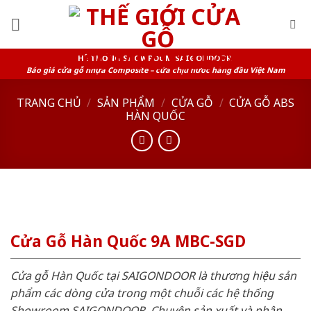
Skip
to
content
HỆ THỐNG SHOWROOM SAIGONDOOR
Báo giá cửa gỗ nhựa Composite – cửa chịu nước hàng đầu Việt Nam
TRANG CHỦ
/
SẢN PHẨM
/
CỬA GỖ
/
CỬA GỖ ABS
HÀN QUỐC
Cửa Gỗ Hàn Quốc 9A MBC-SGD
Cửa gỗ Hàn Quốc tại SAIGONDOOR là thương hiệu sản
phẩm các dòng cửa trong một chuỗi các hệ thống
Showroom SAIGONDOOR. Chuyên sản xuất và phân