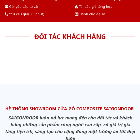
Âu.Chúng tôi tự tin là nhà sản xuất & cung cấp hàng đầu tại Việt Nam!
Gửi yêu cầu tư vấn
Tải báo giá tổng hợp
Yêu cầu gọi lại (3 phút)
Dành cho đại lý
ĐỐI TÁC KHÁCH HÀNG
HỆ THỐNG SHOWROOM CỬA GỖ COMPOSITE SAIGONDOOR
SAIGONDOOR luôn nỗ lực mang đến cho đối tác và khách
hàng những sản phẩm công nghệ cao cấp, có giá trị gia
tăng tiện ích, sáng tạo cho cộng đồng một tương lai tốt đẹp
hơn!