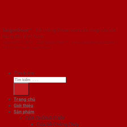
SaigonDoor™
- Hệ thống Showroom cửa thép cửa sắt
hàng đầu Việt Nam
Copyright ⓒ 2016 – 2026 SaigonDoor™ - www.cuagocomposite.org |
Đơn vị chủ quản SaigonDoor
Tìm kiếm:
Trang chủ
Giới thiệu
Sản phẩm
CỬA CHỐNG CHÁY
Cửa Gỗ Chống Cháy