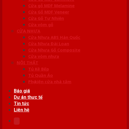
Cửa gỗ MDF Melamine
Cửa Gỗ MDF Veneer
Cửa Gỗ Tự Nhiên
Cửa vòm gỗ
CỬA NHỰA
Cửa Nhựa ABS Hàn Quốc
Cửa Nhựa Đài Loan
Cửa Nhựa Gỗ Composite
Cửa vòm nhựa
NỘI THẤT
Tủ Kệ Bếp
Tủ Quần Áo
Phụ kiện cửa nhà tắm
Báo giá
Dự án thực tế
Tin tức
Liên hệ