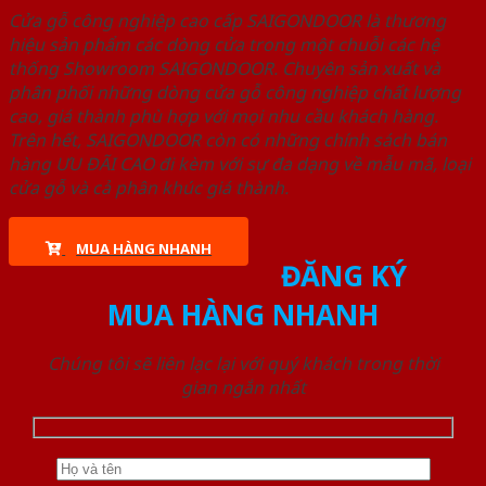
Cửa gỗ công nghiệp cao cấp SAIGONDOOR là thương
hiệu sản phẩm các dòng cửa trong một chuỗi các hệ
thống Showroom SAIGONDOOR. Chuyên sản xuất và
phân phối những dòng cửa gỗ công nghiệp chất lượng
cao, giá thành phù hợp với mọi nhu cầu khách hàng.
Trên hết, SAIGONDOOR còn có những chính sách bán
hàng ƯU ĐÃI CAO đi kèm với sự đa dạng về mẫu mã, loại
cửa gỗ và cả phân khúc giá thành.
MUA HÀNG NHANH
ĐĂNG KÝ
MUA HÀNG NHANH
Chúng tôi sẽ liên lạc lại với quý khách trong thời
gian ngắn nhất