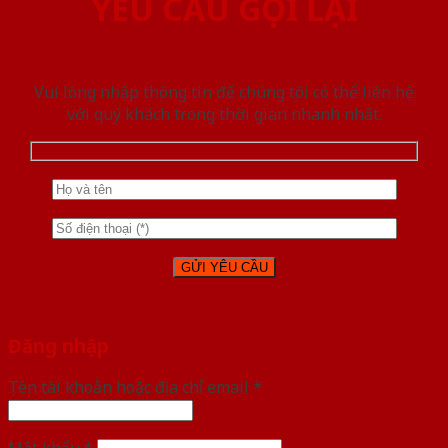
YÊU CẦU GỌI LẠI
Vui lòng nhập thông tin để chúng tôi có thể liên hệ
với quý khách trong thời gian nhanh nhất.
Đăng nhập
Tên tài khoản hoặc địa chỉ email
*