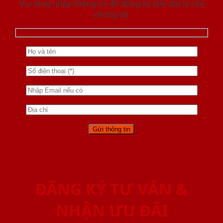
Vui lòng nhập thông tin để đăng ký làm đại lý của
chúng tôi
ĐĂNG KÝ TƯ VẤN &
NHẬN ƯU ĐÃI