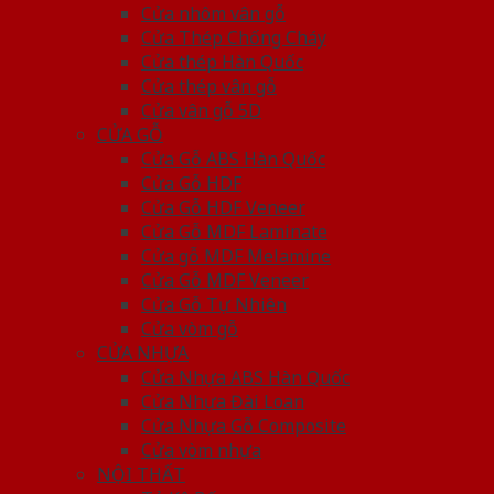
Cửa nhôm vân gỗ
Cửa Thép Chống Cháy
Cửa thép Hàn Quốc
Cửa thép vân gỗ
Cửa vân gỗ 5D
CỬA GỖ
Cửa Gỗ ABS Hàn Quốc
Cửa Gỗ HDF
Cửa Gỗ HDF Veneer
Cửa Gỗ MDF Laminate
Cửa gỗ MDF Melamine
Cửa Gỗ MDF Veneer
Cửa Gỗ Tự Nhiên
Cửa vòm gỗ
CỬA NHỰA
Cửa Nhựa ABS Hàn Quốc
Cửa Nhựa Đài Loan
Cửa Nhựa Gỗ Composite
Cửa vòm nhựa
NỘI THẤT