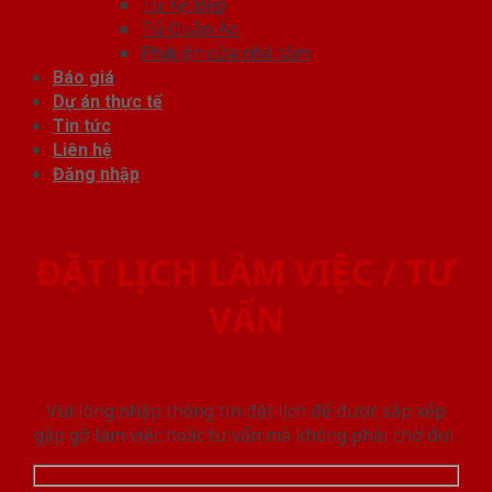
Tủ Kệ Bếp
Tủ Quần Áo
Phụ kiện cửa nhà tắm
Báo giá
Dự án thực tế
Tin tức
Liên hệ
Đăng nhập
ĐẶT LỊCH LÀM VIỆC / TƯ
VẤN
Vui lòng nhập thông tin đặt lịch để được sắp xếp
gặp gỡ làm việc hoăc tư vấn mà không phải chờ đợi.