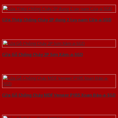
Cửa Thép Chống Cháy 2P dung 2 tay nam Cửa-a-SGD
Cửa Gỗ Chống Cháy 2P Sơn Xám-a-SGD
Cửa Gỗ Chống Cháy MDF Veneer P1R5 Xoan Đào-a-SGD