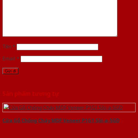
Tên
*
Email
*
Sản phẩm tương tự
Cửa Gỗ Chống Cháy MDF Veneer P1G1 Sồi-a-SGD