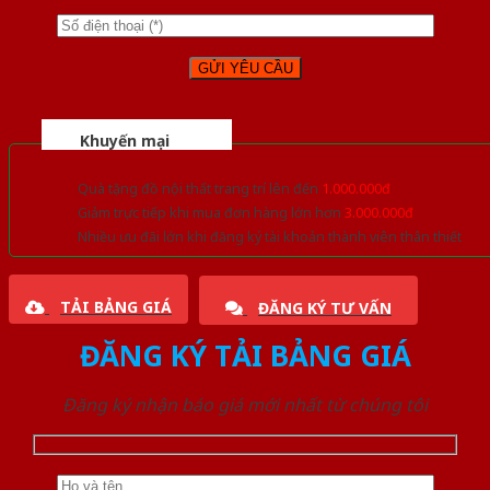
Khuyến mại
Quà tặng đồ nội thất trang trí lên đến
1.000.000đ
Giảm trực tiếp khi mua đơn hàng lớn hơn
3.000.000đ
Nhiều ưu đãi lớn khi đăng ký tài khoản thành viên thân thiết
TẢI BẢNG GIÁ
ĐĂNG KÝ TƯ VẤN
ĐĂNG KÝ TẢI BẢNG GIÁ
Đăng ký nhận báo giá mới nhất từ chúng tôi