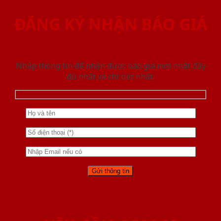
ĐĂNG KÝ NHẬN BÁO GIÁ
Nhập thông tin để nhận được báo giá mới nhât đầy
đủ nhất và chi tiết nhất.