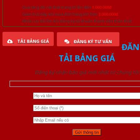
Quà tặng đồ nội thất trang trí lên đến
1.000.000đ
Giảm trực tiếp khi mua đơn hàng lớn hơn
3.000.000đ
Nhiều ưu đãi lớn khi đăng ký tài khoản thành viên thân thiết
TẢI BẢNG GIÁ
ĐĂNG KÝ TƯ VẤN
ĐĂN
TẢI BẢNG GIÁ
Đăng ký nhận báo giá mới nhất từ chúng tôi