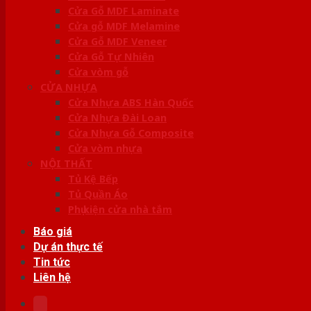
Cửa Gỗ MDF Laminate
Cửa gỗ MDF Melamine
Cửa Gỗ MDF Veneer
Cửa Gỗ Tự Nhiên
Cửa vòm gỗ
CỬA NHỰA
Cửa Nhựa ABS Hàn Quốc
Cửa Nhựa Đài Loan
Cửa Nhựa Gỗ Composite
Cửa vòm nhựa
NỘI THẤT
Tủ Kệ Bếp
Tủ Quần Áo
Phụ kiện cửa nhà tắm
Báo giá
Dự án thực tế
Tin tức
Liên hệ