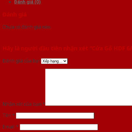
Đánh giá (0)
Đánh giá
Chưa có đánh giá nào.
Hãy là người đầu tiên nhận xét “Cửa Gỗ HDF 6
Đánh giá của bạn
Nhận xét của bạn
*
Tên
*
Email
*