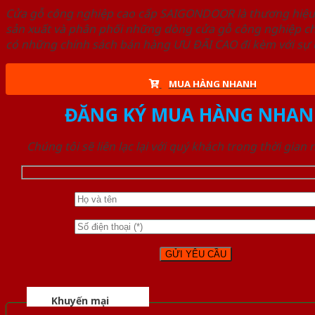
Cửa gỗ công nghiệp cao cấp SAIGONDOOR là thương hiệ
sản xuất và phân phối những dòng cửa gỗ công nghiệp ch
có những chính sách bán hàng ƯU ĐÃI CAO đi kèm với sự đ
MUA HÀNG NHANH
ĐĂNG KÝ MUA HÀNG NHAN
Chúng tôi sẽ liên lạc lại với quý khách trong thời gian
Khuyến mại