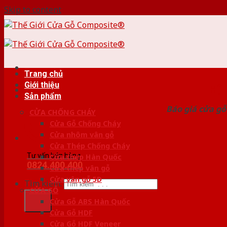
Skip to content
Trang chủ
Giới thiệu
HỆ
Sản phẩm
Báo giá cửa gỗ
CỬA CHỐNG CHÁY
Cửa Gỗ Chống Cháy
Cửa nhôm vân gỗ
Cửa Thép Chống Cháy
Tư vấn bán hàng
Cửa thép Hàn Quốc
0824.400.400
Cửa thép vân gỗ
Cửa vân gỗ 5D
Tìm kiếm:
CỬA GỖ
Cửa Gỗ ABS Hàn Quốc
Cửa Gỗ HDF
Cửa Gỗ HDF Veneer