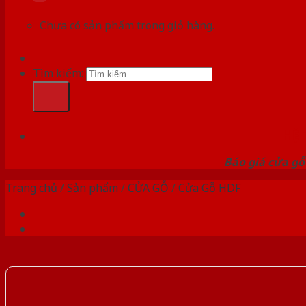
Chưa có sản phẩm trong giỏ hàng.
Tìm kiếm:
HỆ
Báo giá cửa gỗ
Trang chủ
/
Sản phẩm
/
CỬA GỖ
/
Cửa Gỗ HDF