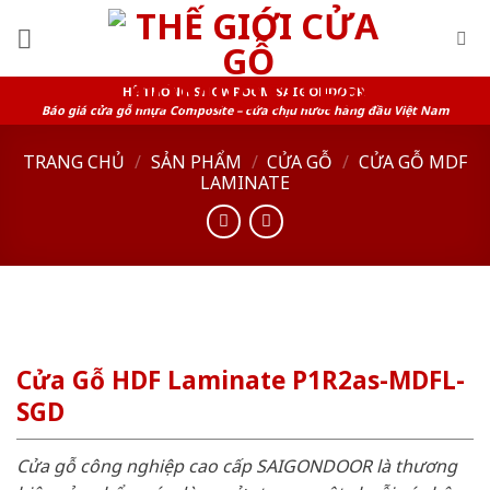
Skip
to
content
HỆ THỐNG SHOWROOM SAIGONDOOR
Báo giá cửa gỗ nhựa Composite – cửa chịu nước hàng đầu Việt Nam
TRANG CHỦ
/
SẢN PHẨM
/
CỬA GỖ
/
CỬA GỖ MDF
LAMINATE
Cửa Gỗ HDF Laminate P1R2as-MDFL-
SGD
Cửa gỗ công nghiệp cao cấp SAIGONDOOR là thương