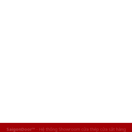
SaigonDoor™
- Hệ thống Showroom cửa thép cửa sắt hàng