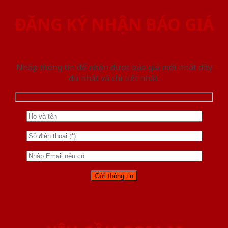
ĐĂNG KÝ NHẬN BÁO GIÁ
Nhập thông tin để nhận được báo giá mới nhât đầy
đủ nhất và chi tiết nhất.