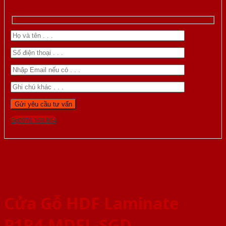
Gọi 0976.169.864
Cửa Gỗ HDF Laminate
P1R4-MDFL-SGD