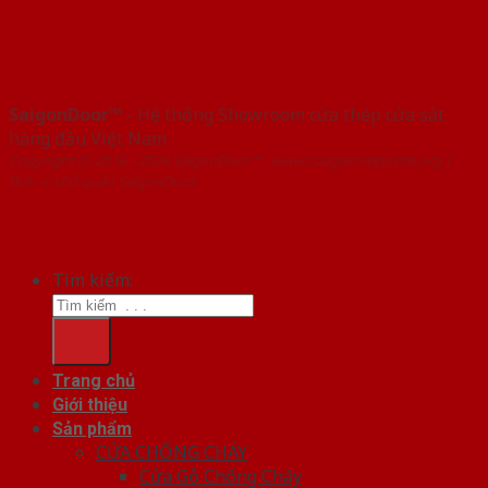
SaigonDoor™
- Hệ thống Showroom cửa thép cửa sắt
hàng đầu Việt Nam
Copyright ⓒ 2016 – 2026 SaigonDoor™ - www.cuagocomposite.org |
Đơn vị chủ quản SaigonDoor
Tìm kiếm:
Trang chủ
Giới thiệu
Sản phẩm
CỬA CHỐNG CHÁY
Cửa Gỗ Chống Cháy