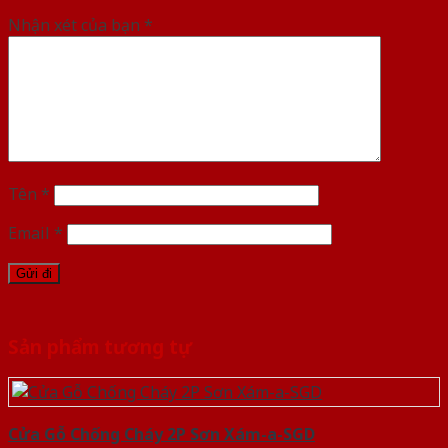
Nhận xét của bạn
*
Tên
*
Email
*
Sản phẩm tương tự
Cửa Gỗ Chống Cháy 2P Sơn Xám-a-SGD