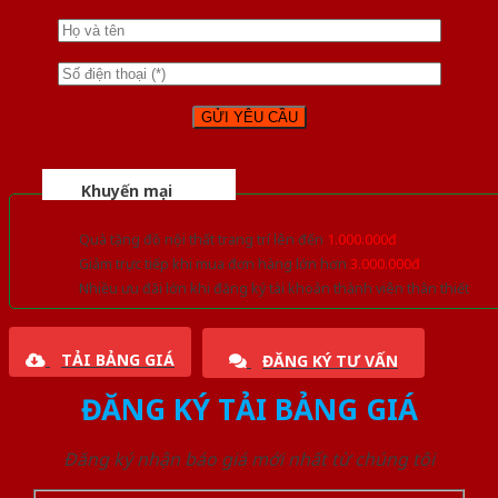
Khuyến mại
Quà tặng đồ nội thất trang trí lên đến
1.000.000đ
Giảm trực tiếp khi mua đơn hàng lớn hơn
3.000.000đ
Nhiều ưu đãi lớn khi đăng ký tài khoản thành viên thân thiết
TẢI BẢNG GIÁ
ĐĂNG KÝ TƯ VẤN
ĐĂNG KÝ TẢI BẢNG GIÁ
Đăng ký nhận báo giá mới nhất từ chúng tôi