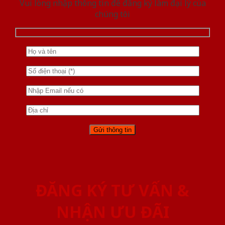
Vui lòng nhập thông tin để đăng ký làm đại lý của
chúng tôi
ĐĂNG KÝ TƯ VẤN &
NHẬN ƯU ĐÃI