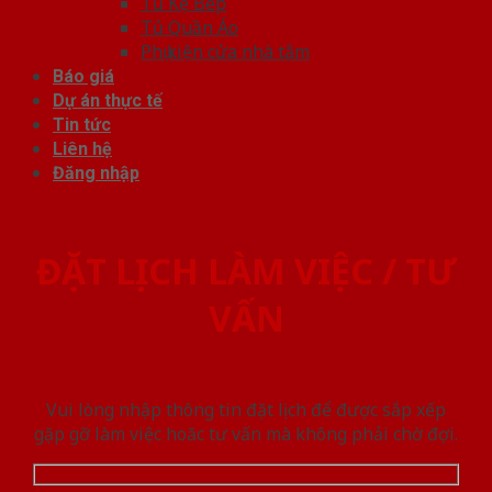
Tủ Kệ Bếp
Tủ Quần Áo
Phụ kiện cửa nhà tắm
Báo giá
Dự án thực tế
Tin tức
Liên hệ
Đăng nhập
ĐẶT LỊCH LÀM VIỆC / TƯ
VẤN
Vui lòng nhập thông tin đặt lịch để được sắp xếp
gặp gỡ làm việc hoăc tư vấn mà không phải chờ đợi.