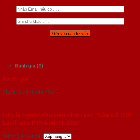
Đánh giá (0)
Đánh giá
Chưa có đánh giá nào.
Hãy là người đầu tiên nhận xét “Cửa Gỗ HDF
Laminate P1R4-MDFL-SGD”
Đánh giá của bạn