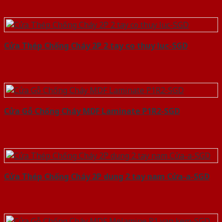
Cửa Thép Chống Cháy 2P 2 tay co thuy luc-SGD
Cửa Gỗ Chống Cháy MDF Laminate P1R2-SGD
Cửa Thép Chống Cháy 2P dung 2 tay nam Cửa-a-SGD