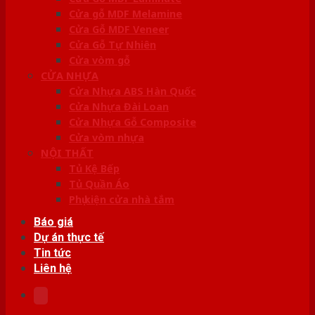
Cửa gỗ MDF Melamine
Cửa Gỗ MDF Veneer
Cửa Gỗ Tự Nhiên
Cửa vòm gỗ
CỬA NHỰA
Cửa Nhựa ABS Hàn Quốc
Cửa Nhựa Đài Loan
Cửa Nhựa Gỗ Composite
Cửa vòm nhựa
NỘI THẤT
Tủ Kệ Bếp
Tủ Quần Áo
Phụ kiện cửa nhà tắm
Báo giá
Dự án thực tế
Tin tức
Liên hệ