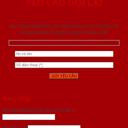
YÊU CẦU GỌI LẠI
Vui lòng nhập thông tin để chúng tôi có thể liên hệ
với quý khách trong thời gian nhanh nhất.
Đăng nhập
Tên tài khoản hoặc địa chỉ email
*
Mật khẩu
*