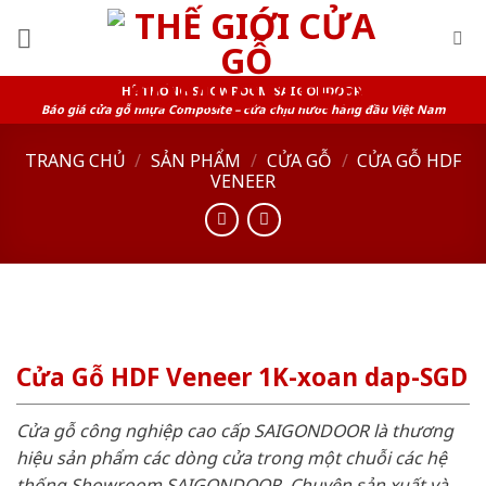
Skip
to
content
HỆ THỐNG SHOWROOM SAIGONDOOR
Báo giá cửa gỗ nhựa Composite – cửa chịu nước hàng đầu Việt Nam
TRANG CHỦ
/
SẢN PHẨM
/
CỬA GỖ
/
CỬA GỖ HDF
VENEER
Cửa Gỗ HDF Veneer 1K-xoan dap-SGD
Cửa gỗ công nghiệp cao cấp SAIGONDOOR là thương
hiệu sản phẩm các dòng cửa trong một chuỗi các hệ
thống Showroom SAIGONDOOR. Chuyên sản xuất và