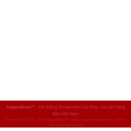
SaigonDoor™
- Hệ thống Showroom cửa thép cửa sắt hàng
đầu Việt Nam
Copyright ⓒ 2016 – 2026 SaigonDoor™ - www.cuagocomposite.org | Đơn vị
chủ quản SaigonDoor