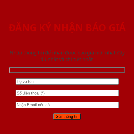
ĐĂNG KÝ NHẬN BÁO GIÁ
Nhập thông tin để nhận được báo giá mới nhât đầy
đủ nhất và chi tiết nhất.