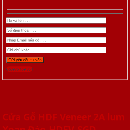
Gọi 0976.169.864
Cửa Gỗ HDF Veneer 2A lum
Xoan Đào-HDFV-SGD