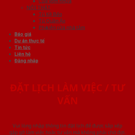
Cửa vòm nhựa
NỘI THẤT
Tủ Kệ Bếp
Tủ Quần Áo
Phụ kiện cửa nhà tắm
Báo giá
Dự án thực tế
Tin tức
Liên hệ
Đăng nhập
ĐẶT LỊCH LÀM VIỆC / TƯ
VẤN
Vui lòng nhập thông tin đặt lịch để được sắp xếp
gặp gỡ làm việc hoăc tư vấn mà không phải chờ đợi.