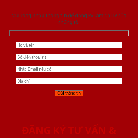
Vui lòng nhập thông tin để đăng ký làm đại lý của
chúng tôi
ĐĂNG KÝ TƯ VẤN &