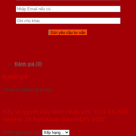
Đánh giá (0)
Đánh giá
Chưa có đánh giá nào.
Hãy là người đầu tiên nhận xét “Cửa Gỗ HDF
Veneer 2A lum Xoan Đào-HDFV-SGD”
Đánh giá của bạn