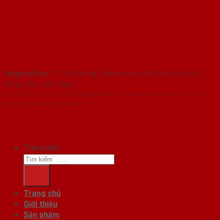
SaigonDoor™
- Hệ thống Showroom cửa thép cửa sắt
hàng đầu Việt Nam
Copyright ⓒ 2016 – 2026 SaigonDoor™ - www.cuagocomposite.org |
Đơn vị chủ quản SaigonDoor
Tìm kiếm:
Trang chủ
Giới thiệu
Sản phẩm