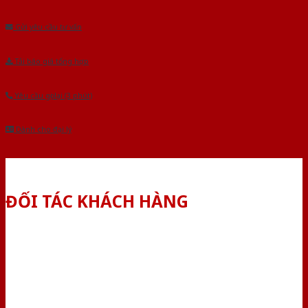
Âu.Chúng tôi tự tin là nhà sản xuất & cung cấp hàng đầu tại Việt Nam!
Gửi yêu cầu tư vấn
Tải báo giá tổng hợp
Yêu cầu gọi lại (3 phút)
Dành cho đại lý
ĐỐI TÁC KHÁCH HÀNG