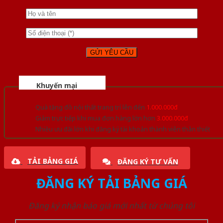
Khuyến mại
Quà tặng đồ nội thất trang trí lên đến
1.000.000đ
Giảm trực tiếp khi mua đơn hàng lớn hơn
3.000.000đ
Nhiều ưu đãi lớn khi đăng ký tài khoản thành viên thân thiết
TẢI BẢNG GIÁ
ĐĂNG KÝ TƯ VẤN
ĐĂNG KÝ TẢI BẢNG GIÁ
Đăng ký nhận báo giá mới nhất từ chúng tôi