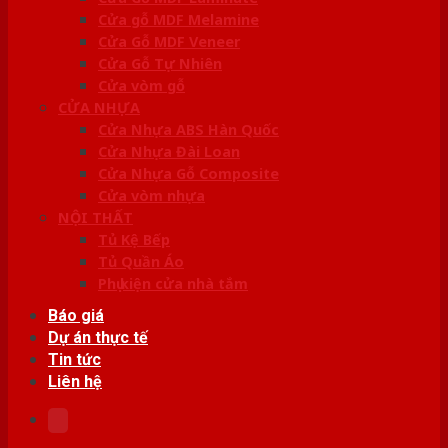
Cửa gỗ MDF Melamine
Cửa Gỗ MDF Veneer
Cửa Gỗ Tự Nhiên
Cửa vòm gỗ
CỬA NHỰA
Cửa Nhựa ABS Hàn Quốc
Cửa Nhựa Đài Loan
Cửa Nhựa Gỗ Composite
Cửa vòm nhựa
NỘI THẤT
Tủ Kệ Bếp
Tủ Quần Áo
Phụ kiện cửa nhà tắm
Báo giá
Dự án thực tế
Tin tức
Liên hệ