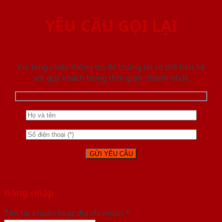
YÊU CẦU GỌI LẠI
Vui lòng nhập thông tin để chúng tôi có thể liên hệ
với quý khách trong thời gian nhanh nhất.
Đăng nhập
Tên tài khoản hoặc địa chỉ email
*