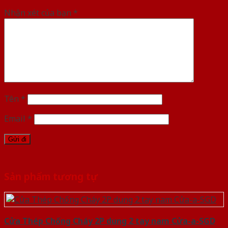
Nhận xét của bạn
*
Tên
*
Email
*
Sản phẩm tương tự
Cửa Thép Chống Cháy 2P dung 2 tay nam Cửa-a-SGD