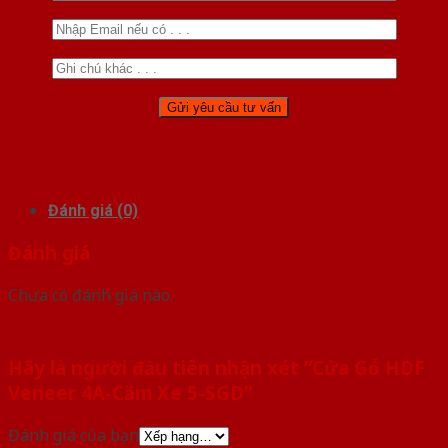
Đánh giá (0)
Đánh giá
Chưa có đánh giá nào.
Hãy là người đầu tiên nhận xét “Cửa Gỗ HDF
Veneer 4A-Căm Xe 5-SGD”
Đánh giá của bạn