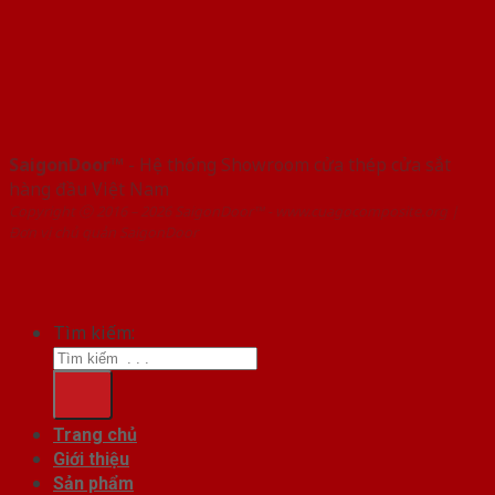
SaigonDoor™
- Hệ thống Showroom cửa thép cửa sắt
hàng đầu Việt Nam
Copyright ⓒ 2016 – 2026 SaigonDoor™ - www.cuagocomposite.org |
Đơn vị chủ quản SaigonDoor
Tìm kiếm:
Trang chủ
Giới thiệu
Sản phẩm