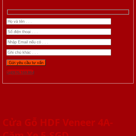
Gọi 0976.169.864
Cửa Gỗ HDF Veneer 4A-
Căm Xe 5-SGD