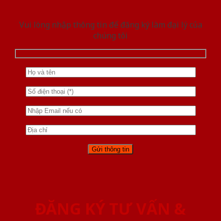
Vui lòng nhập thông tin để đăng ký làm đại lý của
chúng tôi
ĐĂNG KÝ TƯ VẤN &