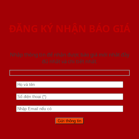
ĐĂNG KÝ NHẬN BÁO GIÁ
Nhập thông tin để nhận được báo giá mới nhât đầy
đủ nhất và chi tiết nhất.