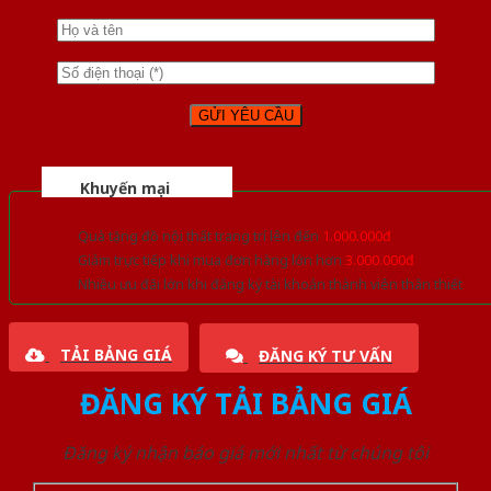
Khuyến mại
Quà tặng đồ nội thất trang trí lên đến
1.000.000đ
Giảm trực tiếp khi mua đơn hàng lớn hơn
3.000.000đ
Nhiều ưu đãi lớn khi đăng ký tài khoản thành viên thân thiết
TẢI BẢNG GIÁ
ĐĂNG KÝ TƯ VẤN
ĐĂNG KÝ TẢI BẢNG GIÁ
Đăng ký nhận báo giá mới nhất từ chúng tôi