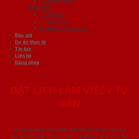
Cửa vòm nhựa
NỘI THẤT
Tủ Kệ Bếp
Tủ Quần Áo
Phụ kiện cửa nhà tắm
Báo giá
Dự án thực tế
Tin tức
Liên hệ
Đăng nhập
ĐẶT LỊCH LÀM VIỆC / TƯ
VẤN
Vui lòng nhập thông tin đặt lịch để được sắp xếp
gặp gỡ làm việc hoăc tư vấn mà không phải chờ đợi.