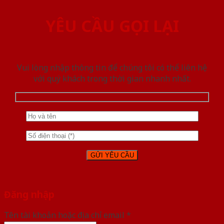
YÊU CẦU GỌI LẠI
Vui lòng nhập thông tin để chúng tôi có thể liên hệ
với quý khách trong thời gian nhanh nhất.
Đăng nhập
Tên tài khoản hoặc địa chỉ email
*