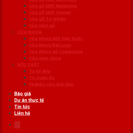
Cửa gỗ MDF Melamine
Cửa Gỗ MDF Veneer
Cửa Gỗ Tự Nhiên
Cửa vòm gỗ
CỬA NHỰA
Cửa Nhựa ABS Hàn Quốc
Cửa Nhựa Đài Loan
Cửa Nhựa Gỗ Composite
Cửa vòm nhựa
NỘI THẤT
Tủ Kệ Bếp
Tủ Quần Áo
Phụ kiện cửa nhà tắm
Báo giá
Dự án thực tế
Tin tức
Liên hệ