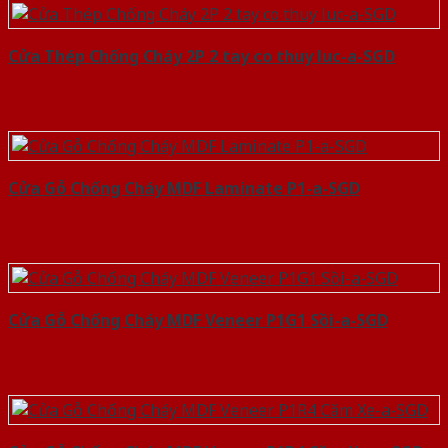
Cửa Thép Chống Cháy 2P 2 tay co thuy luc-a-SGD
Cửa Gỗ Chống Cháy MDF Laminate P1-a-SGD
Cửa Gỗ Chống Cháy MDF Veneer P1G1 Sồi-a-SGD