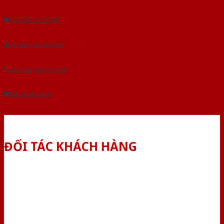
Âu.Chúng tôi tự tin là nhà sản xuất & cung cấp hàng đầu tại Việt Nam!
Gửi yêu cầu tư vấn
Tải báo giá tổng hợp
Yêu cầu gọi lại (3 phút)
Dành cho đại lý
ĐỐI TÁC KHÁCH HÀNG