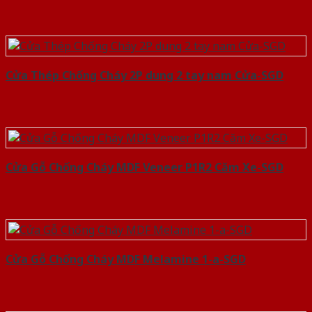
Cửa Thép Chống Cháy 2P dung 2 tay nam Cửa-SGD
Cửa Gỗ Chống Cháy MDF Veneer P1R2 Căm Xe-SGD
Cửa Gỗ Chống Cháy MDF Melamine 1-a-SGD