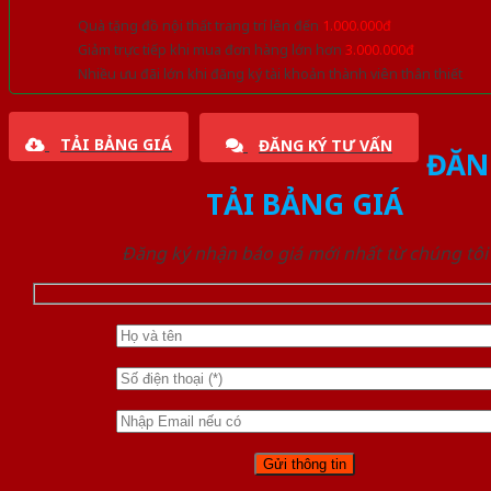
Quà tặng đồ nội thất trang trí lên đến
1.000.000đ
Giảm trực tiếp khi mua đơn hàng lớn hơn
3.000.000đ
Nhiều ưu đãi lớn khi đăng ký tài khoản thành viên thân thiết
TẢI BẢNG GIÁ
ĐĂNG KÝ TƯ VẤN
ĐĂN
TẢI BẢNG GIÁ
Đăng ký nhận báo giá mới nhất từ chúng tôi