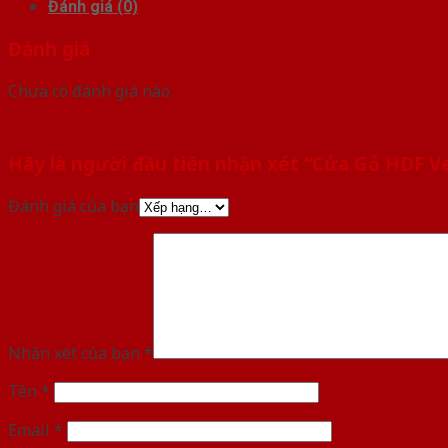
Đánh giá (0)
Đánh giá
Chưa có đánh giá nào.
Hãy là người đầu tiên nhận xét “Cửa Gỗ HDF 
Đánh giá của bạn
Nhận xét của bạn
*
Tên
*
Email
*