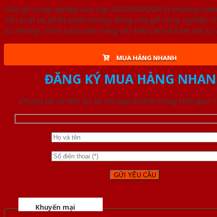
Cửa gỗ công nghiệp cao cấp SAIGONDOOR là thương hiệ
sản xuất và phân phối những dòng cửa gỗ công nghiệp ch
có những chính sách bán hàng ƯU ĐÃI CAO đi kèm với sự đ
MUA HÀNG NHANH
ĐĂNG KÝ MUA HÀNG NHAN
Chúng tôi sẽ liên lạc lại với quý khách trong thời gian
Khuyến mại