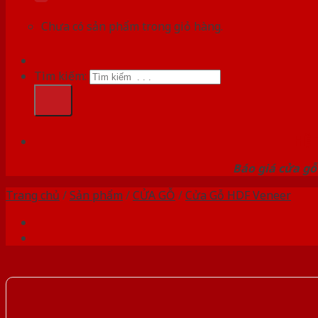
Chưa có sản phẩm trong giỏ hàng.
Tìm kiếm:
HỆ
Báo giá cửa gỗ
Trang chủ
/
Sản phẩm
/
CỬA GỖ
/
Cửa Gỗ HDF Veneer