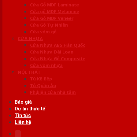
Cửa Gỗ MDF Laminate
Cửa gỗ MDF Melamine
Cửa Gỗ MDF Veneer
Cửa Gỗ Tự Nhiên
Cửa vòm gỗ
CỬA NHỰA
Cửa Nhựa ABS Hàn Quốc
Cửa Nhựa Đài Loan
Cửa Nhựa Gỗ Composite
Cửa vòm nhựa
NỘI THẤT
Tủ Kệ Bếp
Tủ Quần Áo
Phụ kiện cửa nhà tắm
Báo giá
Dự án thực tế
Tin tức
Liên hệ