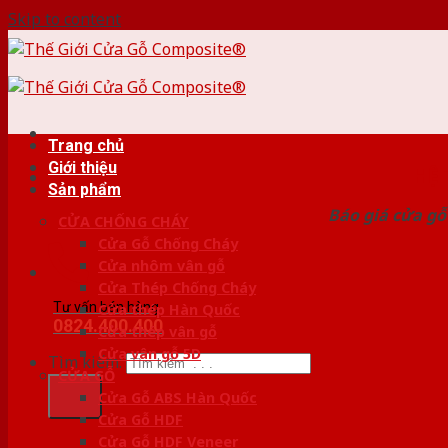
Skip to content
Trang chủ
Giới thiệu
HỆ
Sản phẩm
Báo giá cửa gỗ
CỬA CHỐNG CHÁY
Cửa Gỗ Chống Cháy
Cửa nhôm vân gỗ
Cửa Thép Chống Cháy
Tư vấn bán hàng
Cửa thép Hàn Quốc
0824.400.400
Cửa thép vân gỗ
Cửa vân gỗ 5D
Tìm kiếm:
CỬA GỖ
Cửa Gỗ ABS Hàn Quốc
Cửa Gỗ HDF
Cửa Gỗ HDF Veneer