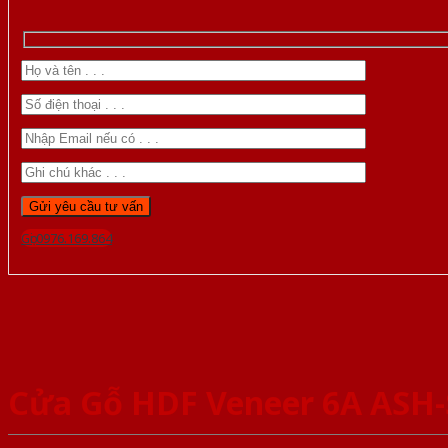
Gọi 0976.169.864
Cửa Gỗ HDF Veneer 6A ASH