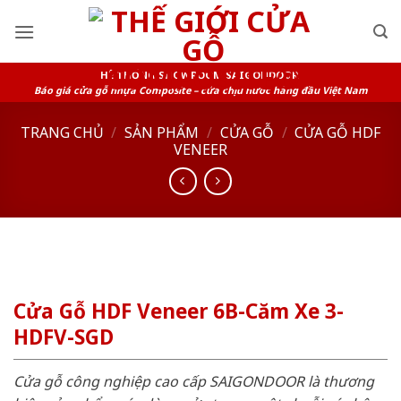
Skip
to
content
HỆ THỐNG SHOWROOM SAIGONDOOR
Báo giá cửa gỗ nhựa Composite – cửa chịu nước hàng đầu Việt Nam
TRANG CHỦ
/
SẢN PHẨM
/
CỬA GỖ
/
CỬA GỖ HDF
VENEER
Cửa Gỗ HDF Veneer 6B-Căm Xe 3-
HDFV-SGD
Cửa gỗ công nghiệp cao cấp SAIGONDOOR là thương