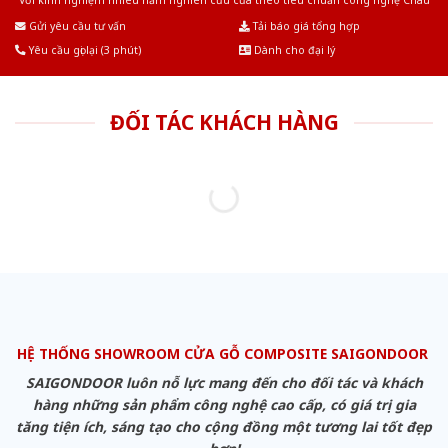
Với kinh nghiệm nhiêu năm nghiên cứu cửa theo tiêu chuẩn công nghệ Châu
Âu.Chúng tôi tự tin là nhà sản xuất & cung cấp hàng đầu tại Việt Nam!
Gửi yêu cầu tư vấn
Tải báo giá tổng hợp
Yêu cầu gọi lại (3 phút)
Dành cho đại lý
ĐỐI TÁC KHÁCH HÀNG
HỆ THỐNG SHOWROOM CỬA GỖ COMPOSITE SAIGONDOOR
SAIGONDOOR luôn nỗ lực mang đến cho đối tác và khách
hàng những sản phẩm công nghệ cao cấp, có giá trị gia
tăng tiện ích, sáng tạo cho cộng đồng một tương lai tốt đẹp