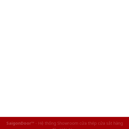
SaigonDoor™
- Hệ thống Showroom cửa thép cửa sắt hàng