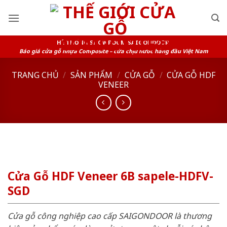
Skip
to
content
HỆ THỐNG SHOWROOM SAIGONDOOR
Báo giá cửa gỗ nhựa Composite – cửa chịu nước hàng đầu Việt Nam
TRANG CHỦ
/
SẢN PHẨM
/
CỬA GỖ
/
CỬA GỖ HDF
VENEER
Cửa Gỗ HDF Veneer 6B sapele-HDFV-
SGD
Cửa gỗ công nghiệp cao cấp SAIGONDOOR là thương