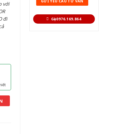
 với
OR
 đi
Gọi 0976.169.864
cả
hiết
N