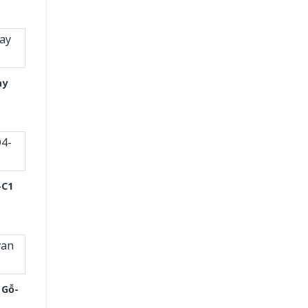
ay
-C1
 Gỗ-