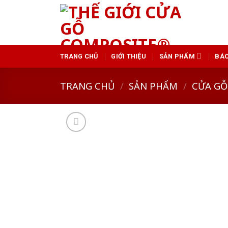
Skip
to
content
TRANG CHỦ
GIỚI THIỆU
SẢN PHẨM
BÁO
TRANG CHỦ
/
SẢN PHẨM
/
CỬA GỖ