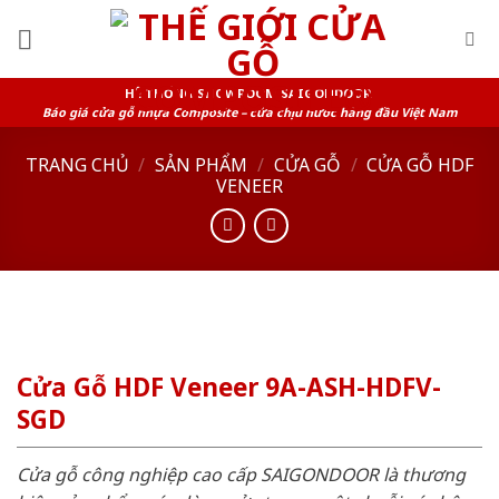
Skip
to
content
HỆ THỐNG SHOWROOM SAIGONDOOR
Báo giá cửa gỗ nhựa Composite – cửa chịu nước hàng đầu Việt Nam
TRANG CHỦ
/
SẢN PHẨM
/
CỬA GỖ
/
CỬA GỖ HDF
VENEER
Cửa Gỗ HDF Veneer 9A-ASH-HDFV-
SGD
Cửa gỗ công nghiệp cao cấp SAIGONDOOR là thương