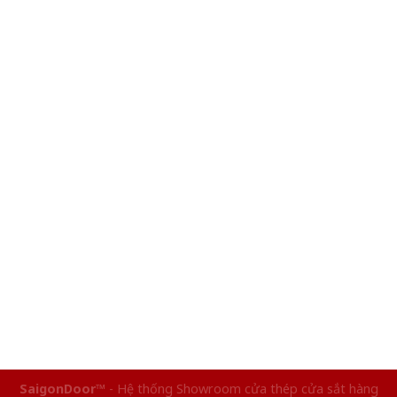
SaigonDoor™
- Hệ thống Showroom cửa thép cửa sắt hàng