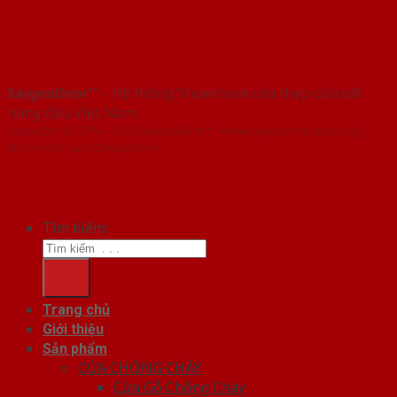
SaigonDoor™
- Hệ thống Showroom cửa thép cửa sắt
hàng đầu Việt Nam
Copyright ⓒ 2016 – 2026 SaigonDoor™ - www.cuagocomposite.org |
Đơn vị chủ quản SaigonDoor
Tìm kiếm:
Trang chủ
Giới thiệu
Sản phẩm
CỬA CHỐNG CHÁY
Cửa Gỗ Chống Cháy