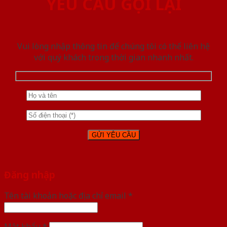
YÊU CẦU GỌI LẠI
Vui lòng nhập thông tin để chúng tôi có thể liên hệ
với quý khách trong thời gian nhanh nhất.
Đăng nhập
Tên tài khoản hoặc địa chỉ email
*
Mật khẩu
*