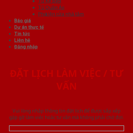
Tủ Kệ Bếp
Tủ Quần Áo
Phụ kiện cửa nhà tắm
Báo giá
Dự án thực tế
Tin tức
Liên hệ
Đăng nhập
ĐẶT LỊCH LÀM VIỆC / TƯ
VẤN
Vui lòng nhập thông tin đặt lịch để được sắp xếp
gặp gỡ làm việc hoăc tư vấn mà không phải chờ đợi.