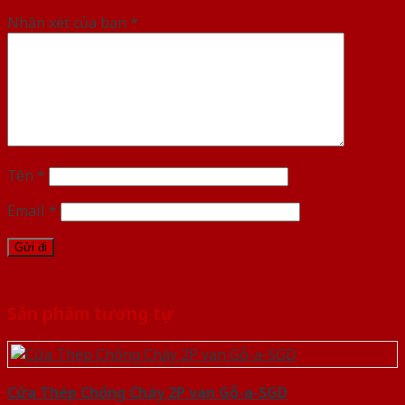
Nhận xét của bạn
*
Tên
*
Email
*
Sản phẩm tương tự
Cửa Thép Chống Cháy 2P van Gỗ-a-SGD