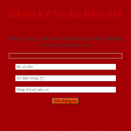
ĐĂNG KÝ NHẬN BÁO GIÁ
Nhập thông tin để nhận được báo giá mới nhât đầy
đủ nhất và chi tiết nhất.