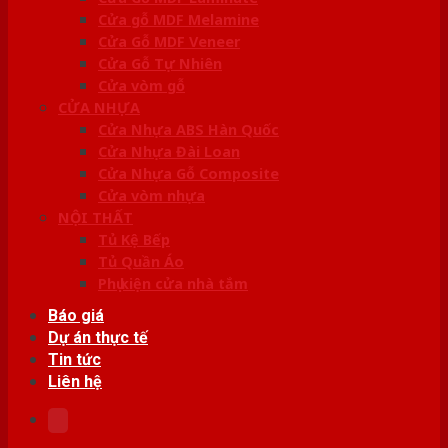
Cửa gỗ MDF Melamine
Cửa Gỗ MDF Veneer
Cửa Gỗ Tự Nhiên
Cửa vòm gỗ
CỬA NHỰA
Cửa Nhựa ABS Hàn Quốc
Cửa Nhựa Đài Loan
Cửa Nhựa Gỗ Composite
Cửa vòm nhựa
NỘI THẤT
Tủ Kệ Bếp
Tủ Quần Áo
Phụ kiện cửa nhà tắm
Báo giá
Dự án thực tế
Tin tức
Liên hệ