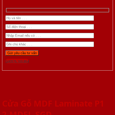
Gọi 0976.169.864
Cửa Gỗ MDF Laminate P1
2-MDFL-SGD