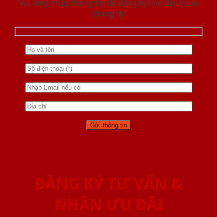
Vui lòng nhập thông tin để đăng ký làm đại lý của
chúng tôi
ĐĂNG KÝ TƯ VẤN &
NHẬN ƯU ĐÃI