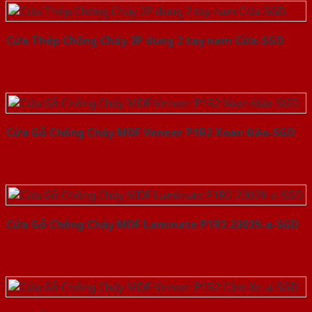
Cửa Thép Chống Cháy 2P dung 2 tay nam Cửa-SGD
Cửa Gỗ Chống Cháy MDF Veneer P1R2 Xoan Đào-SGD
Cửa Gỗ Chống Cháy MDF Laminate P1R2 23029-a-SGD