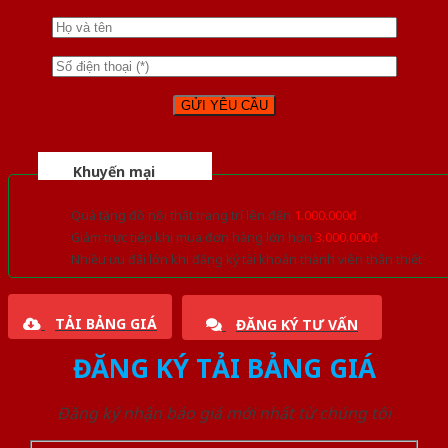
Khuyến mại
Quà tặng đồ nội thất trang trí lên đến
1.000.000đ
Giảm trực tiếp khi mua đơn hàng lớn hơn
3.000.000đ
Nhiều ưu đãi lớn khi đăng ký tài khoản thành viên thân thiết
TẢI BẢNG GIÁ
ĐĂNG KÝ TƯ VẤN
ĐĂNG KÝ TẢI BẢNG GIÁ
Đăng ký nhận báo giá mới nhất từ chúng tôi