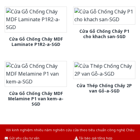
Cửa Gỗ Chống Cháy P1
cho khach san-SGD
Cửa Gỗ Chống Cháy MDF
Laminate P1R2-a-SGD
Cửa Thép Chống Cháy 2P
van Gỗ-a-SGD
Cửa Gỗ Chống Cháy MDF
Melamine P1 van kem-a-
SGD
Với kinh nghiệm nhiêu năm nghiên cứu cửa theo tiêu chuẩn công nghệ Châu
Âu.Chúng tôi tự tin là nhà sản xuất & cung cấp hàng đầu tại Việt Nam!
Gửi yêu cầu tư vấn
Tải báo giá tổng hợp