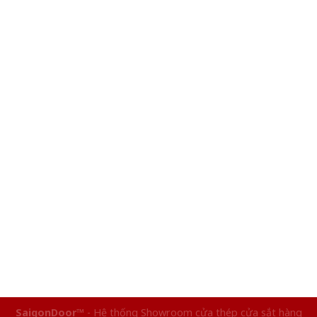
SaigonDoor™
- Hệ thống Showroom cửa thép cửa sắt hàng