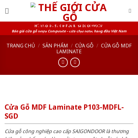
Skip
to
content
HỆ THỐNG SHOWROOM SAIGONDOOR
Báo giá cửa gỗ nhựa Composite – cửa chịu nước hàng đầu Việt Nam
TRANG CHỦ
/
SẢN PHẨM
/
CỬA GỖ
/
CỬA GỖ MDF
LAMINATE
Cửa Gỗ MDF Laminate P103-MDFL-
SGD
Cửa gỗ công nghiệp cao cấp SAIGONDOOR là thương