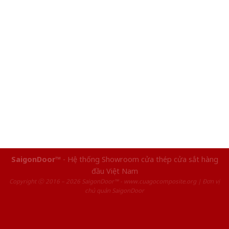
SaigonDoor™
- Hệ thống Showroom cửa thép cửa sắt hàng
đầu Việt Nam
Copyright ⓒ 2016 – 2026 SaigonDoor™ - www.cuagocomposite.org | Đơn vị
chủ quản SaigonDoor