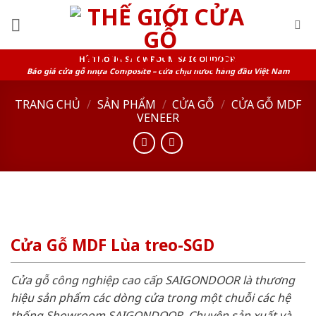
Skip
to
content
HỆ THỐNG SHOWROOM SAIGONDOOR
Báo giá cửa gỗ nhựa Composite – cửa chịu nước hàng đầu Việt Nam
TRANG CHỦ
/
SẢN PHẨM
/
CỬA GỖ
/
CỬA GỖ MDF
VENEER
Cửa Gỗ MDF Lùa treo-SGD
Cửa gỗ công nghiệp cao cấp SAIGONDOOR là thương
hiệu sản phẩm các dòng cửa trong một chuỗi các hệ
thống Showroom SAIGONDOOR. Chuyên sản xuất và