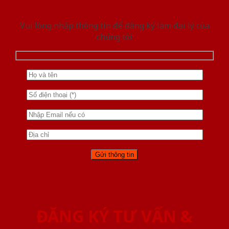
Vui lòng nhập thông tin để đăng ký làm đại lý của
chúng tôi
ĐĂNG KÝ TƯ VẤN &