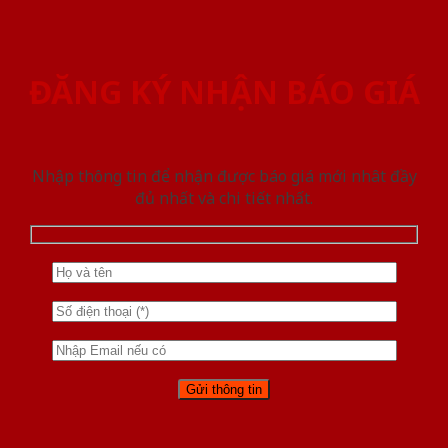
ĐĂNG KÝ NHẬN BÁO GIÁ
Nhập thông tin để nhận được báo giá mới nhât đầy
đủ nhất và chi tiết nhất.