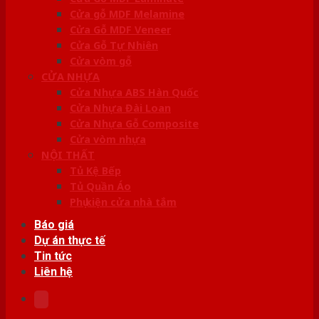
Cửa gỗ MDF Melamine
Cửa Gỗ MDF Veneer
Cửa Gỗ Tự Nhiên
Cửa vòm gỗ
CỬA NHỰA
Cửa Nhựa ABS Hàn Quốc
Cửa Nhựa Đài Loan
Cửa Nhựa Gỗ Composite
Cửa vòm nhựa
NỘI THẤT
Tủ Kệ Bếp
Tủ Quần Áo
Phụ kiện cửa nhà tắm
Báo giá
Dự án thực tế
Tin tức
Liên hệ