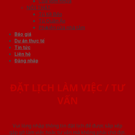
Cửa vòm nhựa
NỘI THẤT
Tủ Kệ Bếp
Tủ Quần Áo
Phụ kiện cửa nhà tắm
Báo giá
Dự án thực tế
Tin tức
Liên hệ
Đăng nhập
ĐẶT LỊCH LÀM VIỆC / TƯ
VẤN
Vui lòng nhập thông tin đặt lịch để được sắp xếp
gặp gỡ làm việc hoăc tư vấn mà không phải chờ đợi.