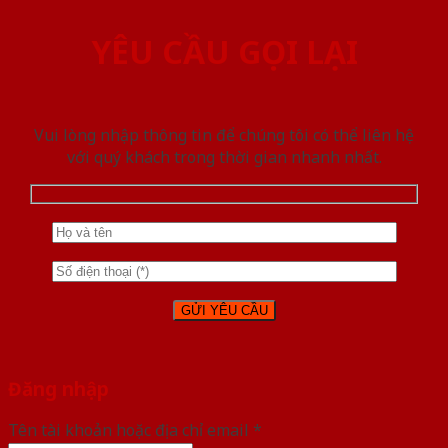
YÊU CẦU GỌI LẠI
Vui lòng nhập thông tin để chúng tôi có thể liên hệ
với quý khách trong thời gian nhanh nhất.
Đăng nhập
Tên tài khoản hoặc địa chỉ email
*