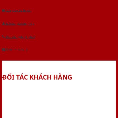
Âu.Chúng tôi tự tin là nhà sản xuất & cung cấp hàng đầu tại Việt Nam!
Gửi yêu cầu tư vấn
Tải báo giá tổng hợp
Yêu cầu gọi lại (3 phút)
Dành cho đại lý
ĐỐI TÁC KHÁCH HÀNG