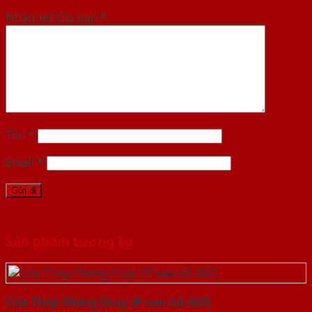
Nhận xét của bạn
*
Tên
*
Email
*
Sản phẩm tương tự
Cửa Thép Chống Cháy 2P van Gỗ-SGD