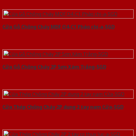
Cửa Gỗ Chống Cháy MDF O4-C1 Phào chi-a-SGD
Cửa Gỗ Chống Cháy 2P Sơn Xám Trắng-SGD
Cửa Thép Chống Cháy 2P dung 2 tay nam Cửa-SGD