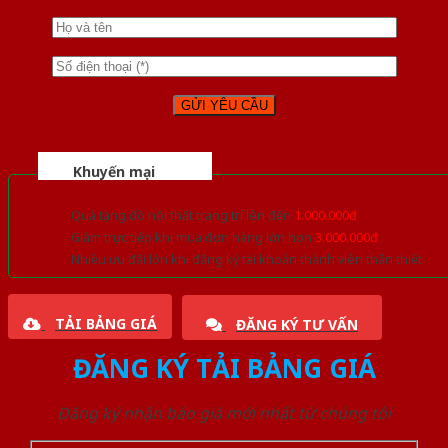
Khuyến mại
Quà tặng đồ nội thất trang trí lên đến
1.000.000đ
Giảm trực tiếp khi mua đơn hàng lớn hơn
3.000.000đ
Nhiều ưu đãi lớn khi đăng ký tài khoản thành viên thân thiết
TẢI BẢNG GIÁ
ĐĂNG KÝ TƯ VẤN
ĐĂNG KÝ TẢI BẢNG GIÁ
Đăng ký nhận báo giá mới nhất từ chúng tôi