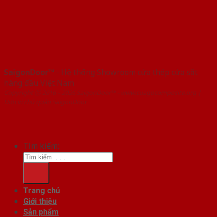
SaigonDoor™
- Hệ thống Showroom cửa thép cửa sắt
hàng đầu Việt Nam
Copyright ⓒ 2016 – 2026 SaigonDoor™ - www.cuagocomposite.org |
Đơn vị chủ quản SaigonDoor
Tìm kiếm:
Trang chủ
Giới thiệu
Sản phẩm