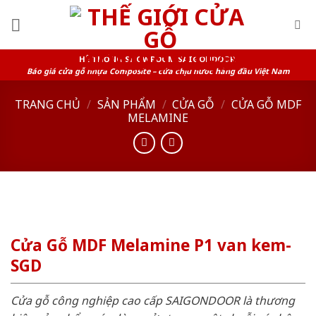
Skip
to
content
HỆ THỐNG SHOWROOM SAIGONDOOR
Báo giá cửa gỗ nhựa Composite – cửa chịu nước hàng đầu Việt Nam
TRANG CHỦ
/
SẢN PHẨM
/
CỬA GỖ
/
CỬA GỖ MDF
MELAMINE
Cửa Gỗ MDF Melamine P1 van kem-
SGD
Cửa gỗ công nghiệp cao cấp SAIGONDOOR là thương