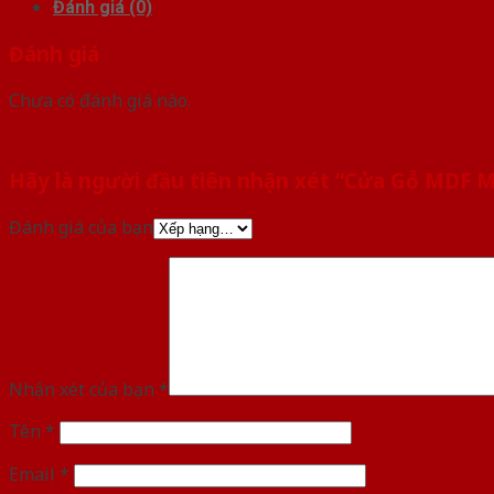
Đánh giá (0)
Đánh giá
Chưa có đánh giá nào.
Hãy là người đầu tiên nhận xét “Cửa Gỗ MDF 
Đánh giá của bạn
Nhận xét của bạn
*
Tên
*
Email
*