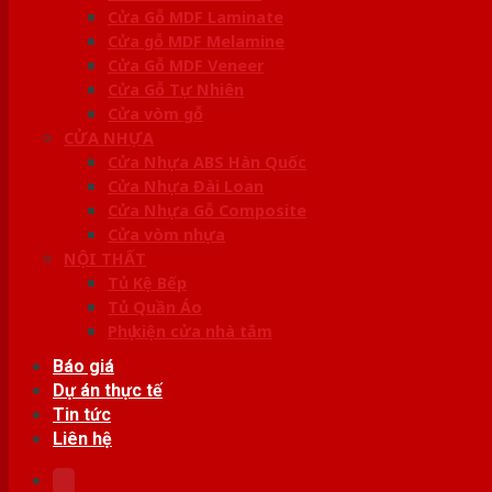
Cửa Gỗ MDF Laminate
Cửa gỗ MDF Melamine
Cửa Gỗ MDF Veneer
Cửa Gỗ Tự Nhiên
Cửa vòm gỗ
CỬA NHỰA
Cửa Nhựa ABS Hàn Quốc
Cửa Nhựa Đài Loan
Cửa Nhựa Gỗ Composite
Cửa vòm nhựa
NỘI THẤT
Tủ Kệ Bếp
Tủ Quần Áo
Phụ kiện cửa nhà tắm
Báo giá
Dự án thực tế
Tin tức
Liên hệ