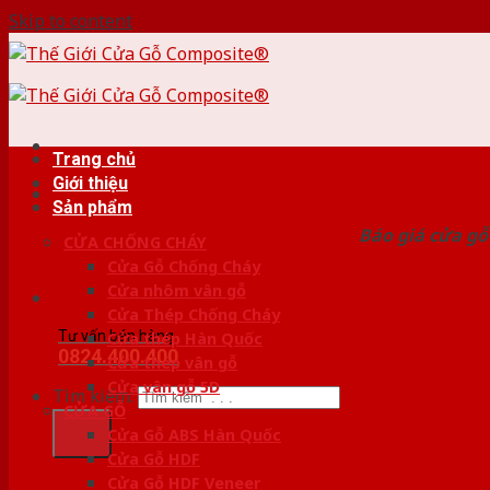
Skip to content
Trang chủ
Giới thiệu
HỆ
Sản phẩm
Báo giá cửa gỗ
CỬA CHỐNG CHÁY
Cửa Gỗ Chống Cháy
Cửa nhôm vân gỗ
Cửa Thép Chống Cháy
Tư vấn bán hàng
Cửa thép Hàn Quốc
0824.400.400
Cửa thép vân gỗ
Cửa vân gỗ 5D
Tìm kiếm:
CỬA GỖ
Cửa Gỗ ABS Hàn Quốc
Cửa Gỗ HDF
Cửa Gỗ HDF Veneer