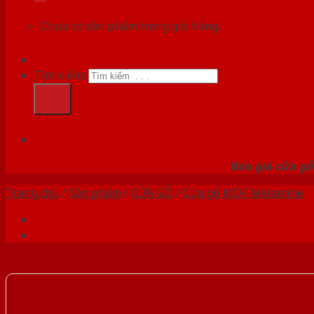
Chưa có sản phẩm trong giỏ hàng.
Tìm kiếm:
HỆ
Báo giá cửa gỗ
Trang chủ
/
Sản phẩm
/
CỬA GỖ
/
Cửa gỗ MDF Melamine