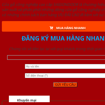
Cửa gỗ công nghiệp cao cấp SAIGONDOOR là thương hiệ
sản xuất và phân phối những dòng cửa gỗ công nghiệp ch
có những chính sách bán hàng ƯU ĐÃI CAO đi kèm với sự đ
MUA HÀNG NHANH
ĐĂNG KÝ MUA HÀNG NHAN
Chúng tôi sẽ liên lạc lại với quý khách trong thời gian
Khuyến mại