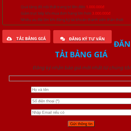
Quà tặng đồ nội thất trang trí lên đến
1.000.000đ
Giảm trực tiếp khi mua đơn hàng lớn hơn
3.000.000đ
Nhiều ưu đãi lớn khi đăng ký tài khoản thành viên thân thiết
TẢI BẢNG GIÁ
ĐĂNG KÝ TƯ VẤN
ĐĂN
TẢI BẢNG GIÁ
Đăng ký nhận báo giá mới nhất từ chúng tôi