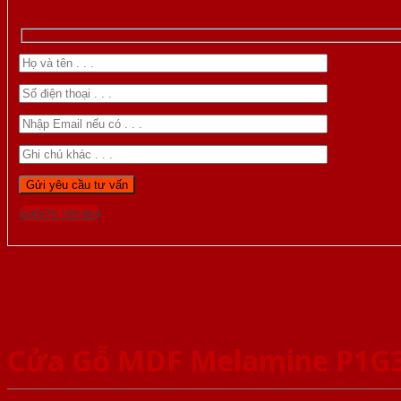
Gọi 0976.169.864
Cửa Gỗ MDF Melamine P1G