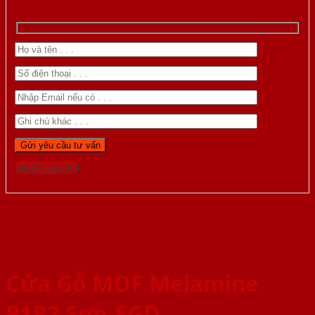
Gọi 0976.169.864
Cửa Gỗ MDF Melamine
P1R2 Sơn-SGD