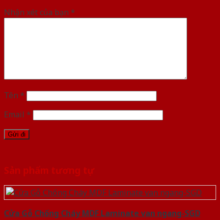
Nhận xét của bạn
*
Tên
*
Email
*
Sản phẩm tương tự
Cửa Gỗ Chống Cháy MDF Laminate van ngang-SGD