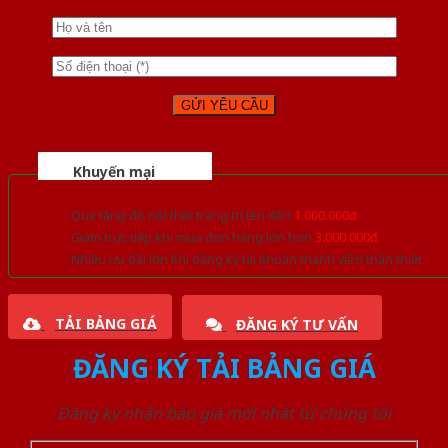
Khuyến mại
Quà tặng đồ nội thất trang trí lên đến
1.000.000đ
Giảm trực tiếp khi mua đơn hàng lớn hơn
3.000.000đ
Nhiều ưu đãi lớn khi đăng ký tài khoản thành viên thân thiết
TẢI BẢNG GIÁ
ĐĂNG KÝ TƯ VẤN
ĐĂNG KÝ TẢI BẢNG GIÁ
Đăng ký nhận báo giá mới nhất từ chúng tôi