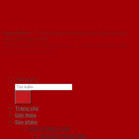
SaigonDoor™
- Hệ thống Showroom cửa thép cửa sắt
hàng đầu Việt Nam
Copyright ⓒ 2016 – 2026 SaigonDoor™ - www.cuagocomposite.org |
Đơn vị chủ quản SaigonDoor
Tìm kiếm:
Trang chủ
Giới thiệu
Sản phẩm
CỬA CHỐNG CHÁY
Cửa Gỗ Chống Cháy