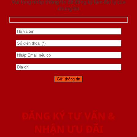
Vui lòng nhập thông tin để đăng ký làm đại lý của
chúng tôi
ĐĂNG KÝ TƯ VẤN &
NHẬN ƯU ĐÃI