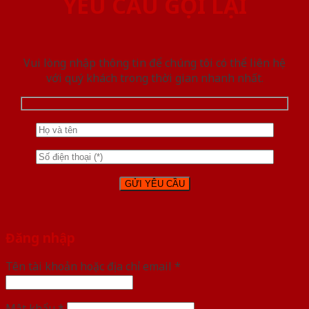
YÊU CẦU GỌI LẠI
Vui lòng nhập thông tin để chúng tôi có thể liên hệ
với quý khách trong thời gian nhanh nhất.
Đăng nhập
Tên tài khoản hoặc địa chỉ email
*
Mật khẩu
*