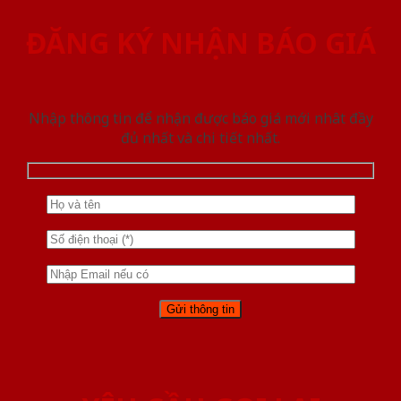
ĐĂNG KÝ NHẬN BÁO GIÁ
Nhập thông tin để nhận được báo giá mới nhât đầy
đủ nhất và chi tiết nhất.