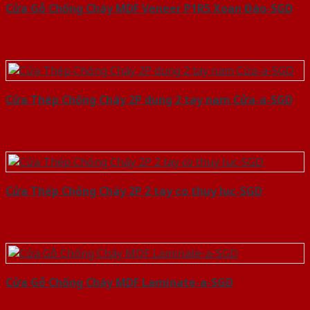
Cửa Gỗ Chống Cháy MDF Veneer P1R5 Xoan Đào-SGD
Cửa Thép Chống Cháy 2P dung 2 tay nam Cửa-a-SGD
Cửa Thép Chống Cháy 2P 2 tay co thuy luc-SGD
Cửa Gỗ Chống Cháy MDF Laminate-a-SGD