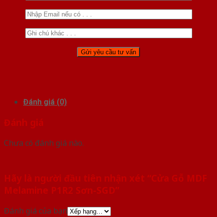
Đánh giá (0)
Đánh giá
Chưa có đánh giá nào.
Hãy là người đầu tiên nhận xét “Cửa Gỗ MDF
Melamine P1R2 Sơn-SGD”
Đánh giá của bạn