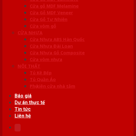
Cửa gỗ MDF Melamine
Cửa Gỗ MDF Veneer
Cửa Gỗ Tự Nhiên
Cửa vòm gỗ
CỬA NHỰA
Cửa Nhựa ABS Hàn Quốc
Cửa Nhựa Đài Loan
Cửa Nhựa Gỗ Composite
Cửa vòm nhựa
NỘI THẤT
Tủ Kệ Bếp
Tủ Quần Áo
Phụ kiện cửa nhà tắm
Báo giá
Dự án thực tế
Tin tức
Liên hệ