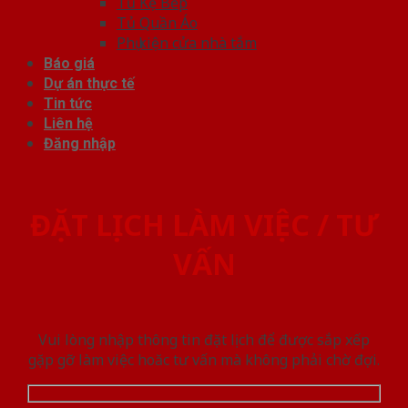
Tủ Kệ Bếp
Tủ Quần Áo
Phụ kiện cửa nhà tắm
Báo giá
Dự án thực tế
Tin tức
Liên hệ
Đăng nhập
ĐẶT LỊCH LÀM VIỆC / TƯ
VẤN
Vui lòng nhập thông tin đặt lịch để được sắp xếp
gặp gỡ làm việc hoăc tư vấn mà không phải chờ đợi.