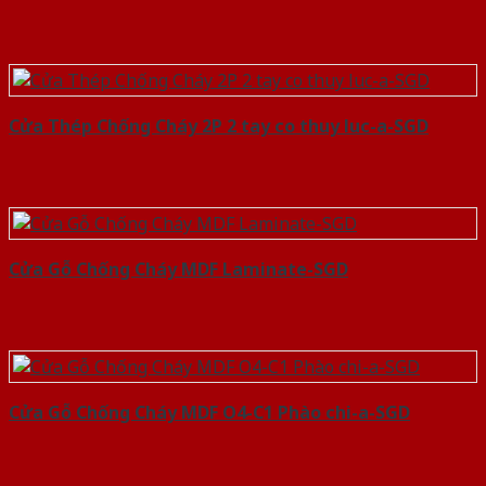
Cửa Thép Chống Cháy 2P 2 tay co thuy luc-a-SGD
Cửa Gỗ Chống Cháy MDF Laminate-SGD
Cửa Gỗ Chống Cháy MDF O4-C1 Phào chi-a-SGD