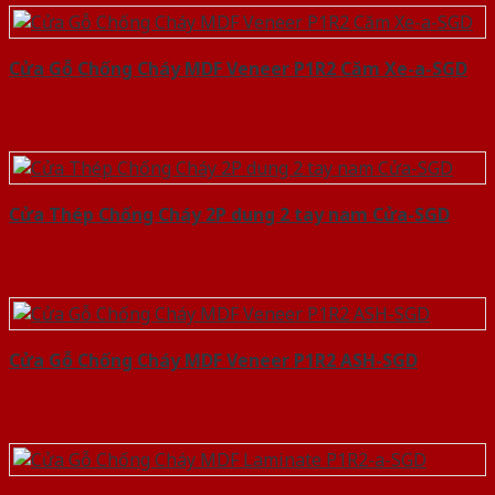
Cửa Gỗ Chống Cháy MDF Veneer P1R2 Căm Xe-a-SGD
Cửa Thép Chống Cháy 2P dung 2 tay nam Cửa-SGD
Cửa Gỗ Chống Cháy MDF Veneer P1R2 ASH-SGD