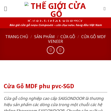
Skip
to
content
HỆ THỐNG SHOWROOM SAIGONDOOR
Báo giá cửa gỗ nhựa Composite – cửa chịu nước hàng đầu Việt Nam
TRANG CHỦ
/
SẢN PHẨM
/
CỬA GỖ
/
CỬA GỖ MDF
VENEER
Cửa Gỗ MDF phu pvc-SGD
Cửa gỗ công nghiệp cao cấp SAIGONDOOR là thương
hiệu sản phẩm các dòng cửa trong một chuỗi các hệ
thống Showroom SAIGONDOOR. Chuyên sản xuất và