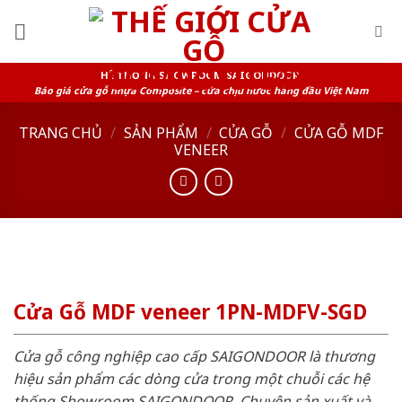
Skip
to
content
HỆ THỐNG SHOWROOM SAIGONDOOR
Báo giá cửa gỗ nhựa Composite – cửa chịu nước hàng đầu Việt Nam
TRANG CHỦ
/
SẢN PHẨM
/
CỬA GỖ
/
CỬA GỖ MDF
VENEER
Cửa Gỗ MDF veneer 1PN-MDFV-SGD
Cửa gỗ công nghiệp cao cấp SAIGONDOOR là thương
hiệu sản phẩm các dòng cửa trong một chuỗi các hệ
thống Showroom SAIGONDOOR. Chuyên sản xuất và