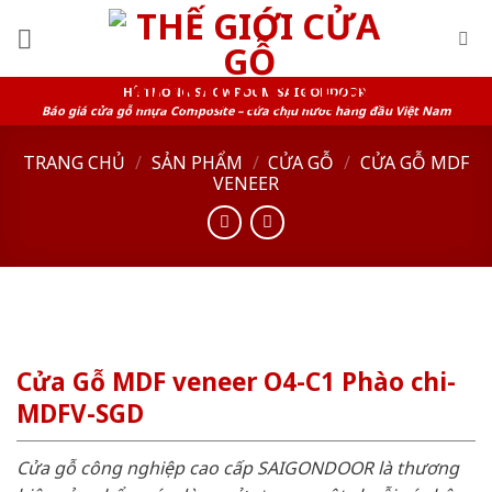
Skip
to
content
HỆ THỐNG SHOWROOM SAIGONDOOR
Báo giá cửa gỗ nhựa Composite – cửa chịu nước hàng đầu Việt Nam
TRANG CHỦ
/
SẢN PHẨM
/
CỬA GỖ
/
CỬA GỖ MDF
VENEER
Cửa Gỗ MDF veneer O4-C1 Phào chi-
MDFV-SGD
Cửa gỗ công nghiệp cao cấp SAIGONDOOR là thương