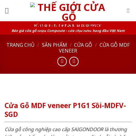
Skip
to
content
HỆ THỐNG SHOWROOM SAIGONDOOR
Báo giá cửa gỗ nhựa Composite – cửa chịu nước hàng đầu Việt Nam
TRANG CHỦ
/
SẢN PHẨM
/
CỬA GỖ
/
CỬA GỖ MDF
VENEER
Cửa Gỗ MDF veneer P1G1 Sồi-MDFV-
SGD
Cửa gỗ công nghiệp cao cấp SAIGONDOOR là thương