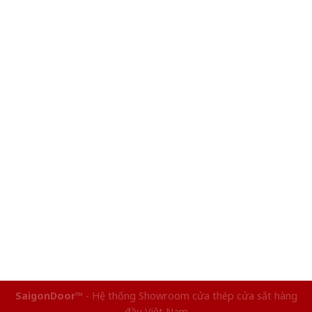
SaigonDoor™
- Hệ thống Showroom cửa thép cửa sắt hàng
đầu Việt Nam