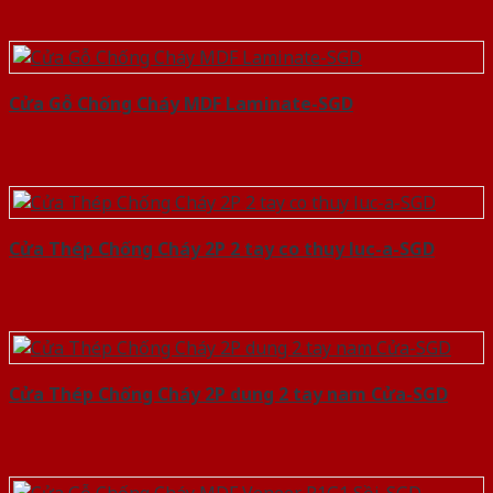
Cửa Gỗ Chống Cháy MDF Laminate-SGD
Cửa Thép Chống Cháy 2P 2 tay co thuy luc-a-SGD
Cửa Thép Chống Cháy 2P dung 2 tay nam Cửa-SGD