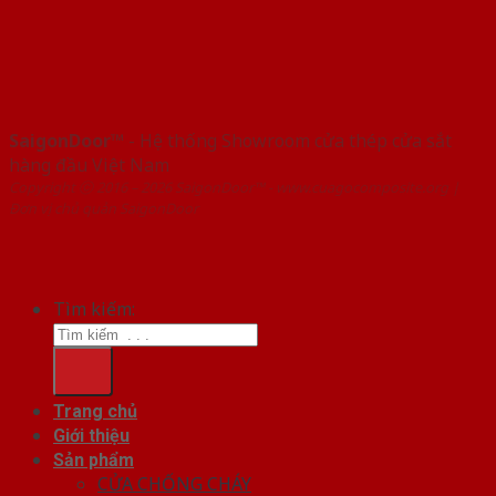
SaigonDoor™
- Hệ thống Showroom cửa thép cửa sắt
hàng đầu Việt Nam
Copyright ⓒ 2016 – 2026 SaigonDoor™ - www.cuagocomposite.org |
Đơn vị chủ quản SaigonDoor
Tìm kiếm:
Trang chủ
Giới thiệu
Sản phẩm
CỬA CHỐNG CHÁY