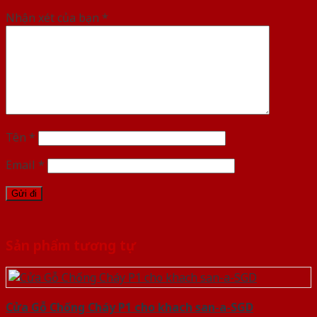
Nhận xét của bạn
*
Tên
*
Email
*
Sản phẩm tương tự
Cửa Gỗ Chống Cháy P1 cho khach san-a-SGD