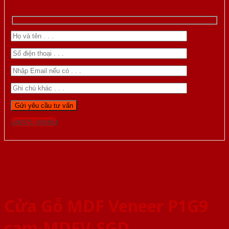
Gọi 0976.169.864
Cửa Gỗ MDF Veneer P1G9
cam-MDFV-SGD