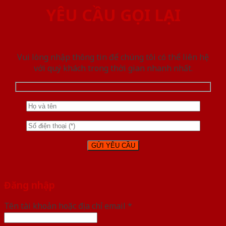
YÊU CẦU GỌI LẠI
Vui lòng nhập thông tin để chúng tôi có thể liên hệ
với quý khách trong thời gian nhanh nhất.
Đăng nhập
Tên tài khoản hoặc địa chỉ email
*