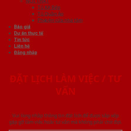
NỘI THẤT
Tủ Kệ Bếp
Tủ Quần Áo
Phụ kiện cửa nhà tắm
Báo giá
Dự án thực tế
Tin tức
Liên hệ
Đăng nhập
ĐẶT LỊCH LÀM VIỆC / TƯ
VẤN
Vui lòng nhập thông tin đặt lịch để được sắp xếp
gặp gỡ làm việc hoăc tư vấn mà không phải chờ đợi.