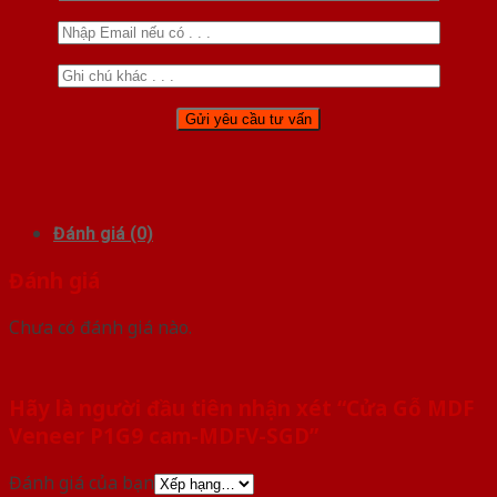
Đánh giá (0)
Đánh giá
Chưa có đánh giá nào.
Hãy là người đầu tiên nhận xét “Cửa Gỗ MDF
Veneer P1G9 cam-MDFV-SGD”
Đánh giá của bạn