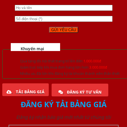
Khuyến mại
Quà tặng đồ nội thất trang trí lên đến
1.000.000đ
Giảm trực tiếp khi mua đơn hàng lớn hơn
3.000.000đ
Nhiều ưu đãi lớn khi đăng ký tài khoản thành viên thân thiết
TẢI BẢNG GIÁ
ĐĂNG KÝ TƯ VẤN
ĐĂNG KÝ TẢI BẢNG GIÁ
Đăng ký nhận báo giá mới nhất từ chúng tôi