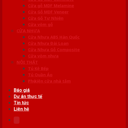
Cửa gỗ MDF Melamine
Cửa Gỗ MDF Veneer
Cửa Gỗ Tự Nhiên
Cửa vòm gỗ
CỬA NHỰA
Cửa Nhựa ABS Hàn Quốc
Cửa Nhựa Đài Loan
Cửa Nhựa Gỗ Composite
Cửa vòm nhựa
NỘI THẤT
Tủ Kệ Bếp
Tủ Quần Áo
Phụ kiện cửa nhà tắm
Báo giá
Dự án thực tế
Tin tức
Liên hệ