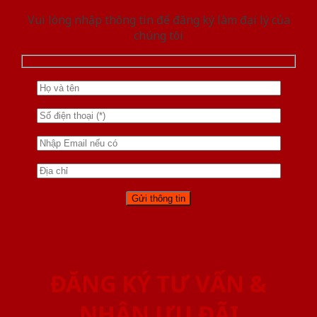
Vui lòng nhập thông tin để đăng ký làm đại lý của
chúng tôi
ĐĂNG KÝ TƯ VẤN &
NHẬN ƯU ĐÃI