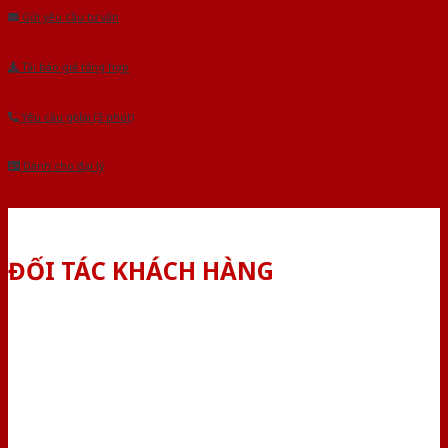
Gửi yêu cầu tư vấn
Tải báo giá tổng hợp
Yêu cầu gọi lại (3 phút)
Dành cho đại lý
ĐỐI TÁC KHÁCH HÀNG