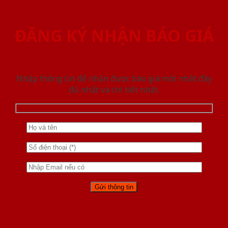
ĐĂNG KÝ NHẬN BÁO GIÁ
Nhập thông tin để nhận được báo giá mới nhât đầy
đủ nhất và chi tiết nhất.