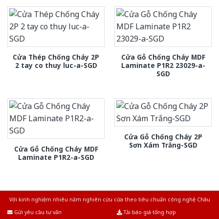
Cửa Thép Chống Cháy 2P
Cửa Gỗ Chống Cháy MDF
2 tay co thuy luc-a-SGD
Laminate P1R2 23029-a-
SGD
Cửa Gỗ Chống Cháy 2P
Sơn Xám Trắng-SGD
Cửa Gỗ Chống Cháy MDF
Laminate P1R2-a-SGD
Với kinh nghiệm nhiêu năm nghiên cứu cửa theo tiêu chuẩn công nghệ Châu
Âu.Chúng tôi tự tin là nhà sản xuất & cung cấp hàng đầu tại Việt Nam!
Gửi yêu cầu tư vấn
Tải báo giá tổng hợp