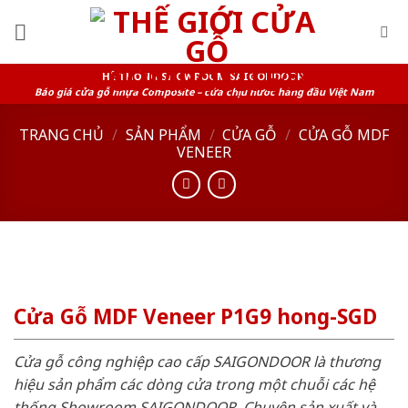
Skip
to
content
HỆ THỐNG SHOWROOM SAIGONDOOR
Báo giá cửa gỗ nhựa Composite – cửa chịu nước hàng đầu Việt Nam
TRANG CHỦ
/
SẢN PHẨM
/
CỬA GỖ
/
CỬA GỖ MDF
VENEER
Cửa Gỗ MDF Veneer P1G9 hong-SGD
Cửa gỗ công nghiệp cao cấp SAIGONDOOR là thương
hiệu sản phẩm các dòng cửa trong một chuỗi các hệ
thống Showroom SAIGONDOOR. Chuyên sản xuất và