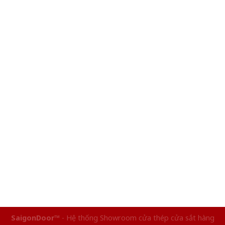
SaigonDoor™
- Hệ thống Showroom cửa thép cửa sắt hàng