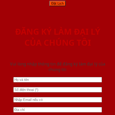
ĐĂNG KÝ LÀM ĐẠI LÝ
CỦA CHÚNG TÔI
Vui lòng nhập thông tin để đăng ký làm đại lý của
chúng tôi