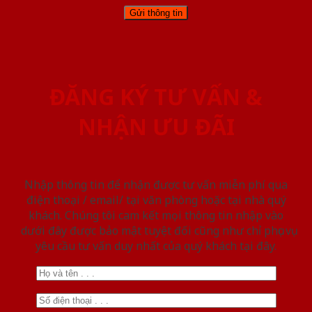
ĐĂNG KÝ TƯ VẤN &
NHẬN ƯU ĐÃI
Nhập thông tin để nhận được tư vấn miễn phí qua
điện thoại / email/ tại văn phòng hoặc tại nhà quý
khách. Chúng tôi cam kết mọi thông tin nhập vào
dưới đây được bảo mật tuyệt đối cũng như chỉ phục vụ
yêu cầu tư vấn duy nhất của quý khách tại đây.