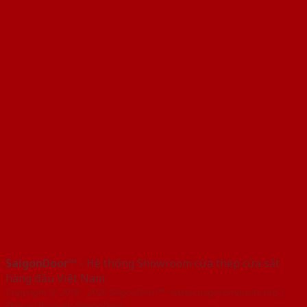
SaigonDoor™
- Hệ thống Showroom cửa thép cửa sắt
hàng đầu Việt Nam
Copyright ⓒ 2016 – 2026 SaigonDoor™ - www.cuagocomposite.org |
Đơn vị chủ quản SaigonDoor