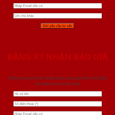
ĐĂNG KÝ NHẬN BÁO GIÁ
Nhập thông tin để nhận được báo giá mới nhât đầy
đủ nhất và chi tiết nhất.