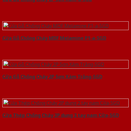
Cửa Gỗ Chống Cháy MDF Melamine P1-a-SGD
Cửa Gỗ Chống Cháy 2P Sơn Xám Trắng-SGD
Cửa Thép Chống Cháy 2P dung 2 tay nam Cửa-SGD