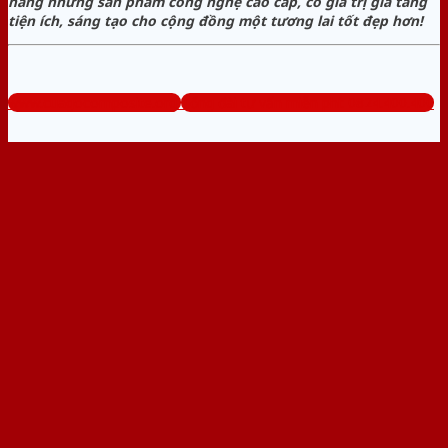
hàng những sản phẩm công nghệ cao cấp, có giá trị gia tăng
tiện ích, sáng tạo cho cộng đồng một tương lai tốt đẹp hơn!
www.cuagocomposite.org
Tổng đài tư vấn miễn phí: 0824.400.400