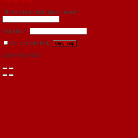
Tên tài khoản hoặc địa chỉ email
*
Mật khẩu
*
Ghi nhớ mật khẩu
Đăng nhập
Quên mật khẩu?