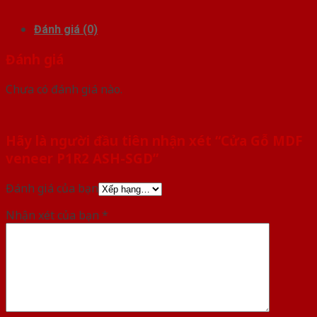
Đánh giá (0)
Đánh giá
Chưa có đánh giá nào.
Hãy là người đầu tiên nhận xét “Cửa Gỗ MDF
veneer P1R2 ASH-SGD”
Đánh giá của bạn
Nhận xét của bạn
*