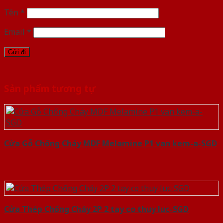
Tên
*
Email
*
Sản phẩm tương tự
Cửa Gỗ Chống Cháy MDF Melamine P1 van kem-a-SGD
Cửa Thép Chống Cháy 2P 2 tay co thuy luc-SGD