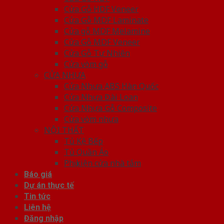
Cửa Gỗ HDF Veneer
Cửa Gỗ MDF Laminate
Cửa gỗ MDF Melamine
Cửa Gỗ MDF Veneer
Cửa Gỗ Tự Nhiên
Cửa vòm gỗ
CỬA NHỰA
Cửa Nhựa ABS Hàn Quốc
Cửa Nhựa Đài Loan
Cửa Nhựa Gỗ Composite
Cửa vòm nhựa
NỘI THẤT
Tủ Kệ Bếp
Tủ Quần Áo
Phụ kiện cửa nhà tắm
Báo giá
Dự án thực tế
Tin tức
Liên hệ
Đăng nhập