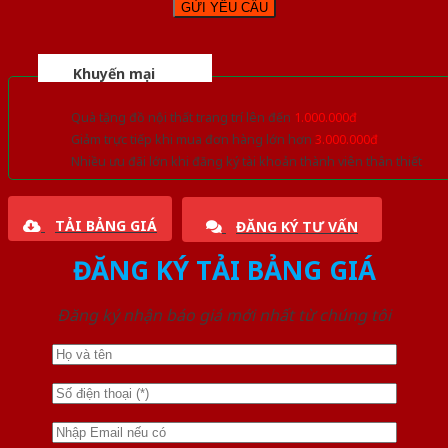
Khuyến mại
Quà tặng đồ nội thất trang trí lên đến
1.000.000đ
Giảm trực tiếp khi mua đơn hàng lớn hơn
3.000.000đ
Nhiều ưu đãi lớn khi đăng ký tài khoản thành viên thân thiết
TẢI BẢNG GIÁ
ĐĂNG KÝ TƯ VẤN
ĐĂNG KÝ TẢI BẢNG GIÁ
Đăng ký nhận báo giá mới nhất từ chúng tôi