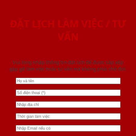
ĐẶT LỊCH LÀM VIỆC / TƯ
VẤN
Vui lòng nhập thông tin đặt lịch để được sắp xếp
gặp gỡ làm việc hoăc tư vấn mà không phải chờ đợi.