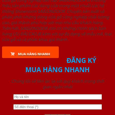
Cửa gỗ công nghiệp cao cấp SAIGONDOOR là thương
hiệu sản phẩm các dòng cửa trong một chuỗi các hệ
thống Showroom SAIGONDOOR. Chuyên sản xuất và
phân phối những dòng cửa gỗ công nghiệp chất lượng
cao, giá thành phù hợp với mọi nhu cầu khách hàng.
Trên hết, SAIGONDOOR còn có những chính sách bán
hàng ƯU ĐÃI CAO đi kèm với sự đa dạng về mẫu mã, loại
cửa gỗ và cả phân khúc giá thành.
MUA HÀNG NHANH
ĐĂNG KÝ
MUA HÀNG NHANH
Chúng tôi sẽ liên lạc lại với quý khách trong thời
gian ngắn nhất