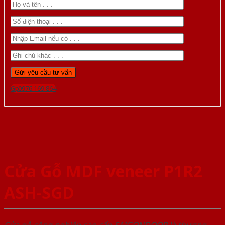
Gọi 0976.169.864
Cửa Gỗ MDF veneer P1R2
ASH-SGD