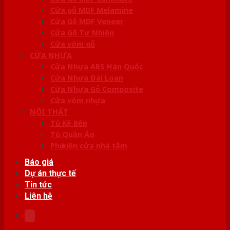
Cửa gỗ MDF Melamine
Cửa Gỗ MDF Veneer
Cửa Gỗ Tự Nhiên
Cửa vòm gỗ
CỬA NHỰA
Cửa Nhựa ABS Hàn Quốc
Cửa Nhựa Đài Loan
Cửa Nhựa Gỗ Composite
Cửa vòm nhựa
NỘI THẤT
Tủ Kệ Bếp
Tủ Quần Áo
Phụ kiện cửa nhà tắm
Báo giá
Dự án thực tế
Tin tức
Liên hệ