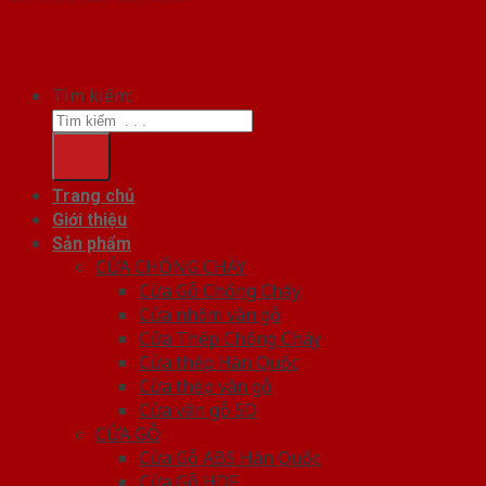
Tìm kiếm:
Trang chủ
Giới thiệu
Sản phẩm
CỬA CHỐNG CHÁY
Cửa Gỗ Chống Cháy
Cửa nhôm vân gỗ
Cửa Thép Chống Cháy
Cửa thép Hàn Quốc
Cửa thép vân gỗ
Cửa vân gỗ 5D
CỬA GỖ
Cửa Gỗ ABS Hàn Quốc
Cửa Gỗ HDF