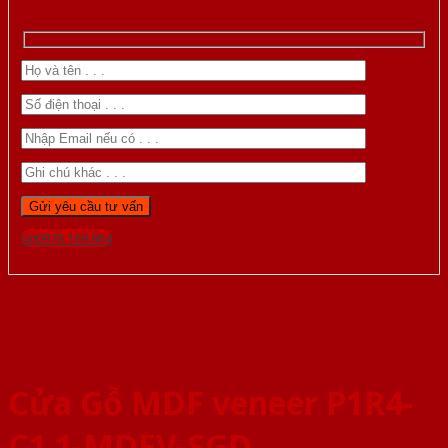
Gọi 0976.169.864
Cửa Gỗ MDF veneer P1R4-
C1 1-MDFV-SGD