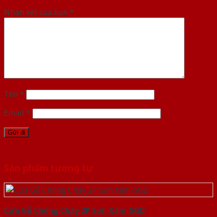
Nhận xét của bạn
*
Tên
*
Email
*
Sản phẩm tương tự
Cửa Gỗ Chống Cháy 2P Sơn Xám-SGD