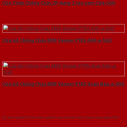
Cửa Thép Chống Cháy 2P dung 2 tay nam Cửa-SGD
Cửa Gỗ Chống Cháy MDF Veneer P1R2 ASH-a-SGD
Cửa Gỗ Chống Cháy MDF Veneer P1R5 Xoan Đào-a-SGD
Với kinh nghiệm nhiêu năm nghiên cứu cửa theo tiêu chuẩn công nghệ Châu
Âu.Chúng tôi tự tin là nhà sản xuất & cung cấp hàng đầu tại Việt Nam!