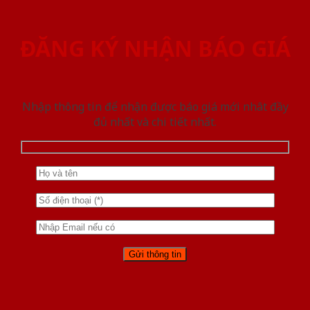
ĐĂNG KÝ NHẬN BÁO GIÁ
Nhập thông tin để nhận được báo giá mới nhât đầy
đủ nhất và chi tiết nhất.