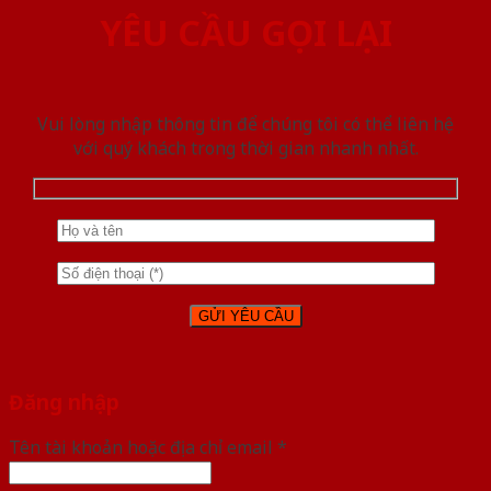
YÊU CẦU GỌI LẠI
Vui lòng nhập thông tin để chúng tôi có thể liên hệ
với quý khách trong thời gian nhanh nhất.
Đăng nhập
Tên tài khoản hoặc địa chỉ email
*