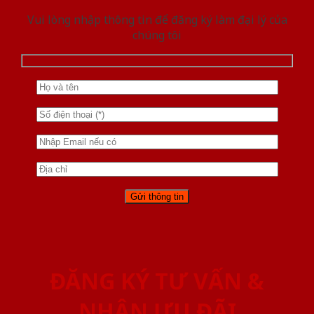
Vui lòng nhập thông tin để đăng ký làm đại lý của
chúng tôi
ĐĂNG KÝ TƯ VẤN &
NHẬN ƯU ĐÃI