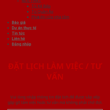
NỘI THẤT
Tủ Kệ Bếp
Tủ Quần Áo
Phụ kiện cửa nhà tắm
Báo giá
Dự án thực tế
Tin tức
Liên hệ
Đăng nhập
ĐẶT LỊCH LÀM VIỆC / TƯ
VẤN
Vui lòng nhập thông tin đặt lịch để được sắp xếp
gặp gỡ làm việc hoăc tư vấn mà không phải chờ đợi.