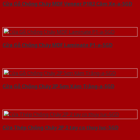
Cửa Gỗ Chống Cháy MDF Veneer P1R2 Căm Xe-a-SGD
Cửa Gỗ Chống Cháy MDF Laminate P1-a-SGD
Cửa Gỗ Chống Cháy 2P Sơn Xám Trắng-a-SGD
Cửa Thép Chống Cháy 2P 2 tay co thuy luc-SGD