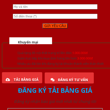
Khuyến mại
Quà tặng đồ nội thất trang trí lên đến
1.000.000đ
Giảm trực tiếp khi mua đơn hàng lớn hơn
3.000.000đ
Nhiều ưu đãi lớn khi đăng ký tài khoản thành viên thân thiết
TẢI BẢNG GIÁ
ĐĂNG KÝ TƯ VẤN
ĐĂNG KÝ TẢI BẢNG GIÁ
Đăng ký nhận báo giá mới nhất từ chúng tôi