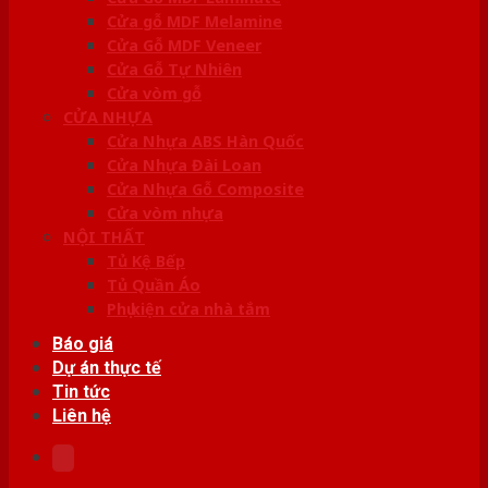
Cửa gỗ MDF Melamine
Cửa Gỗ MDF Veneer
Cửa Gỗ Tự Nhiên
Cửa vòm gỗ
CỬA NHỰA
Cửa Nhựa ABS Hàn Quốc
Cửa Nhựa Đài Loan
Cửa Nhựa Gỗ Composite
Cửa vòm nhựa
NỘI THẤT
Tủ Kệ Bếp
Tủ Quần Áo
Phụ kiện cửa nhà tắm
Báo giá
Dự án thực tế
Tin tức
Liên hệ