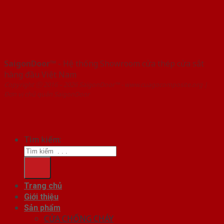
SaigonDoor™
- Hệ thống Showroom cửa thép cửa sắt
hàng đầu Việt Nam
Copyright ⓒ 2016 – 2026 SaigonDoor™ - www.cuagocomposite.org |
Đơn vị chủ quản SaigonDoor
Tìm kiếm:
Trang chủ
Giới thiệu
Sản phẩm
CỬA CHỐNG CHÁY