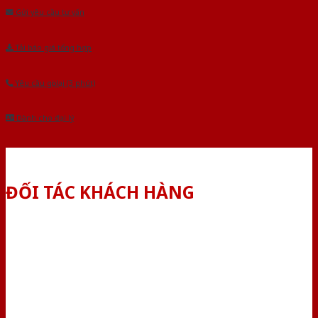
Gửi yêu cầu tư vấn
Tải báo giá tổng hợp
Yêu cầu gọi lại (3 phút)
Dành cho đại lý
ĐỐI TÁC KHÁCH HÀNG