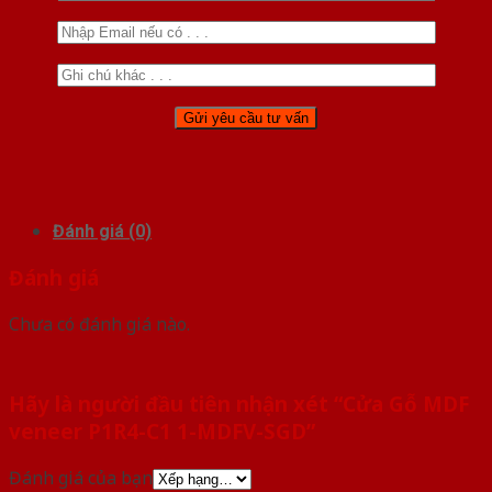
Đánh giá (0)
Đánh giá
Chưa có đánh giá nào.
Hãy là người đầu tiên nhận xét “Cửa Gỗ MDF
veneer P1R4-C1 1-MDFV-SGD”
Đánh giá của bạn