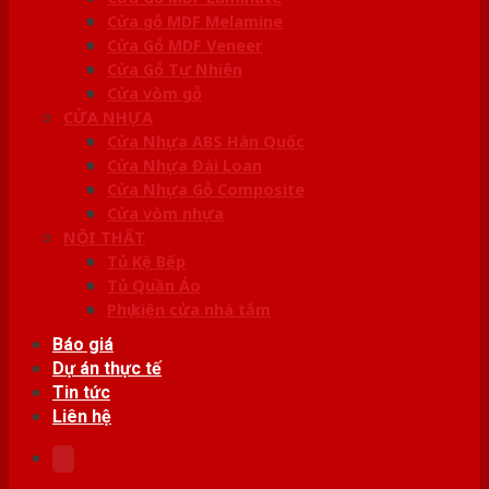
Cửa gỗ MDF Melamine
Cửa Gỗ MDF Veneer
Cửa Gỗ Tự Nhiên
Cửa vòm gỗ
CỬA NHỰA
Cửa Nhựa ABS Hàn Quốc
Cửa Nhựa Đài Loan
Cửa Nhựa Gỗ Composite
Cửa vòm nhựa
NỘI THẤT
Tủ Kệ Bếp
Tủ Quần Áo
Phụ kiện cửa nhà tắm
Báo giá
Dự án thực tế
Tin tức
Liên hệ