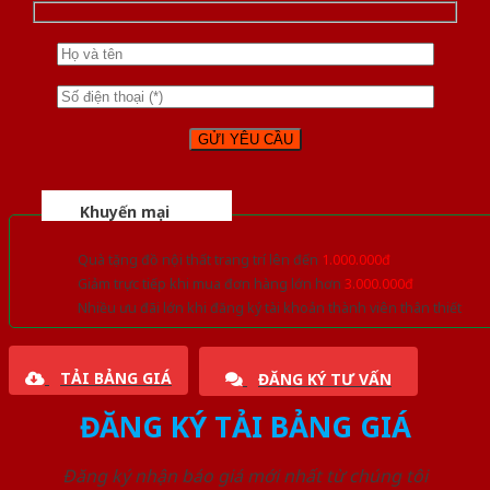
Khuyến mại
Quà tặng đồ nội thất trang trí lên đến
1.000.000đ
Giảm trực tiếp khi mua đơn hàng lớn hơn
3.000.000đ
Nhiều ưu đãi lớn khi đăng ký tài khoản thành viên thân thiết
TẢI BẢNG GIÁ
ĐĂNG KÝ TƯ VẤN
ĐĂNG KÝ TẢI BẢNG GIÁ
Đăng ký nhận báo giá mới nhất từ chúng tôi