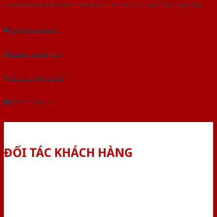
Với kinh nghiệm nhiêu năm nghiên cứu cửa theo tiêu chuẩn công nghệ Châu
Âu.Chúng tôi tự tin là nhà sản xuất & cung cấp hàng đầu tại Việt Nam!
Gửi yêu cầu tư vấn
Tải báo giá tổng hợp
Yêu cầu gọi lại (3 phút)
Dành cho đại lý
ĐỐI TÁC KHÁCH HÀNG