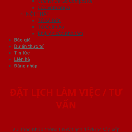
Cửa Nhựa Gỗ Composite
Cửa vòm nhựa
NỘI THẤT
Tủ Kệ Bếp
Tủ Quần Áo
Phụ kiện cửa nhà tắm
Báo giá
Dự án thực tế
Tin tức
Liên hệ
Đăng nhập
ĐẶT LỊCH LÀM VIỆC / TƯ
VẤN
Vui lòng nhập thông tin đặt lịch để được sắp xếp