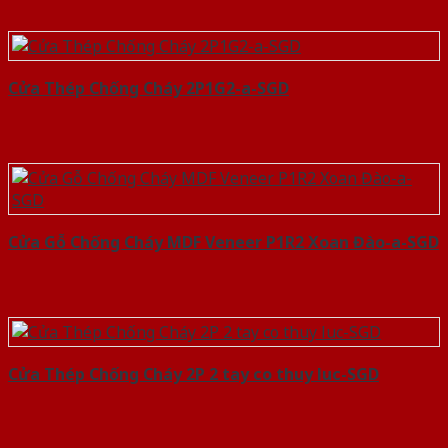
Cửa Thép Chống Cháy 2P1G2-a-SGD
Cửa Gỗ Chống Cháy MDF Veneer P1R2 Xoan Đào-a-SGD
Cửa Thép Chống Cháy 2P 2 tay co thuy luc-SGD