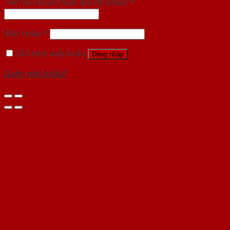
Tên tài khoản hoặc địa chỉ email
*
Mật khẩu
*
Ghi nhớ mật khẩu
Đăng nhập
Quên mật khẩu?