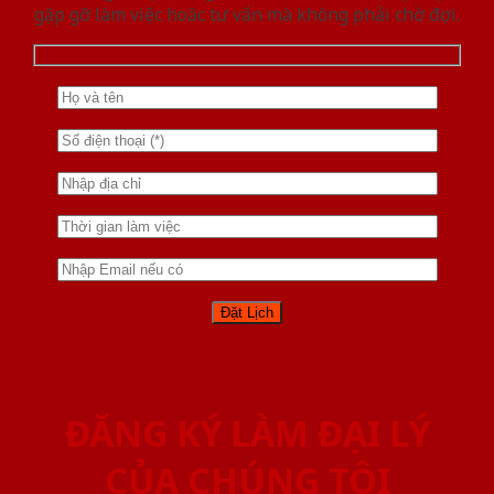
gặp gỡ làm việc hoăc tư vấn mà không phải chờ đợi.
ĐĂNG KÝ LÀM ĐẠI LÝ
CỦA CHÚNG TÔI