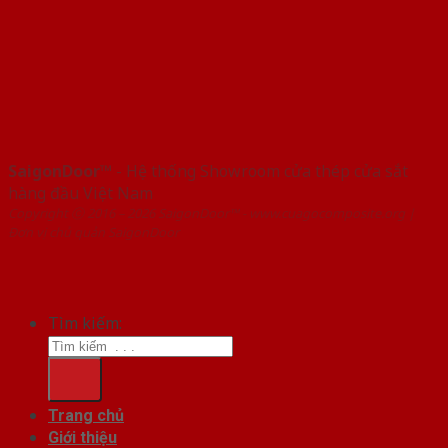
SaigonDoor™
- Hệ thống Showroom cửa thép cửa sắt
hàng đầu Việt Nam
Copyright ⓒ 2016 – 2026 SaigonDoor™ - www.cuagocomposite.org |
Đơn vị chủ quản SaigonDoor
Tìm kiếm:
Trang chủ
Giới thiệu