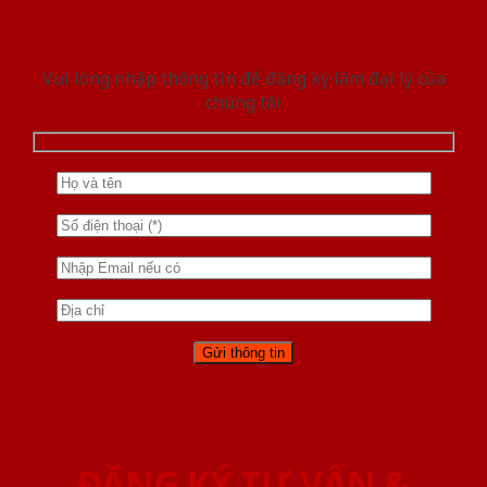
Vui lòng nhập thông tin để đăng ký làm đại lý của
chúng tôi
ĐĂNG KÝ TƯ VẤN &