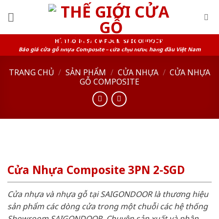
Skip
to
content
HỆ THỐNG SHOWROOM SAIGONDOOR
Báo giá cửa gỗ nhựa Composite – cửa chịu nước hàng đầu Việt Nam
TRANG CHỦ
/
SẢN PHẨM
/
CỬA NHỰA
/
CỬA NHỰA
GỖ COMPOSITE
Cửa Nhựa Composite 3PN 2-SGD
Cửa nhựa và nhựa gỗ tại SAIGONDOOR là thương hiệu
sản phẩm các dòng cửa trong một chuỗi các hệ thống
Showroom SAIGONDOOR. Chuyên sản xuất và phân