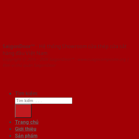
SaigonDoor™
- Hệ thống Showroom cửa thép cửa sắt
hàng đầu Việt Nam
Copyright ⓒ 2016 – 2026 SaigonDoor™ - www.cuagocomposite.org |
Đơn vị chủ quản SaigonDoor
Tìm kiếm:
Trang chủ
Giới thiệu
Sản phẩm