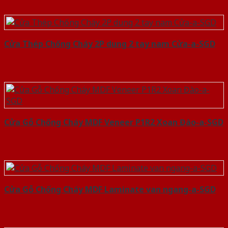
Cửa Thép Chống Cháy 2P dung 2 tay nam Cửa-a-SGD
Cửa Gỗ Chống Cháy MDF Veneer P1R2 Xoan Đào-a-SGD
Cửa Gỗ Chống Cháy MDF Laminate van ngang-a-SGD