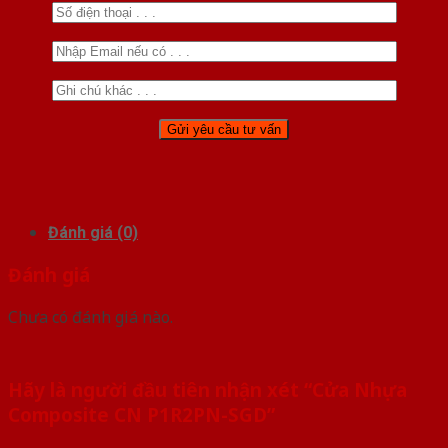
Đánh giá (0)
Đánh giá
Chưa có đánh giá nào.
Hãy là người đầu tiên nhận xét “Cửa Nhựa
Composite CN P1R2PN-SGD”