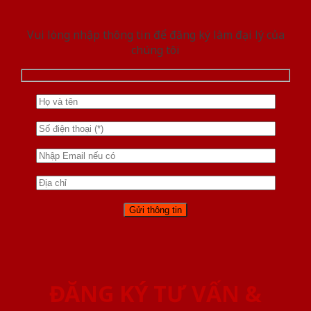
Vui lòng nhập thông tin để đăng ký làm đại lý của
chúng tôi
ĐĂNG KÝ TƯ VẤN &