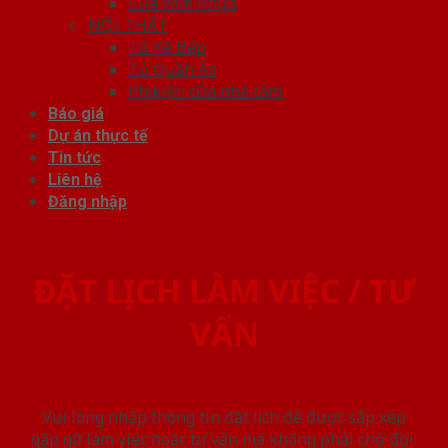
Cửa vòm nhựa
NỘI THẤT
Tủ Kệ Bếp
Tủ Quần Áo
Phụ kiện cửa nhà tắm
Báo giá
Dự án thực tế
Tin tức
Liên hệ
Đăng nhập
ĐẶT LỊCH LÀM VIỆC / TƯ
VẤN
Vui lòng nhập thông tin đặt lịch để được sắp xếp
gặp gỡ làm việc hoăc tư vấn mà không phải chờ đợi.