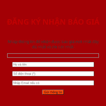
ĐĂNG KÝ NHẬN BÁO GIÁ
Nhập thông tin để nhận được báo giá mới nhât đầy
đủ nhất và chi tiết nhất.