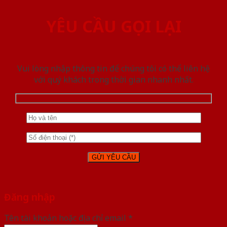
YÊU CẦU GỌI LẠI
Vui lòng nhập thông tin để chúng tôi có thể liên hệ
với quý khách trong thời gian nhanh nhất.
Đăng nhập
Tên tài khoản hoặc địa chỉ email
*