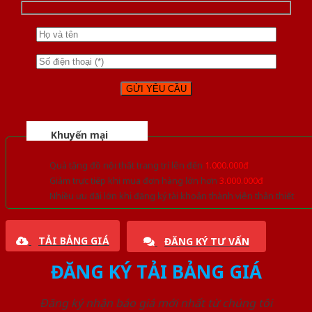
Khuyến mại
Quà tặng đồ nội thất trang trí lên đến
1.000.000đ
Giảm trực tiếp khi mua đơn hàng lớn hơn
3.000.000đ
Nhiều ưu đãi lớn khi đăng ký tài khoản thành viên thân thiết
TẢI BẢNG GIÁ
ĐĂNG KÝ TƯ VẤN
ĐĂNG KÝ TẢI BẢNG GIÁ
Đăng ký nhận báo giá mới nhất từ chúng tôi