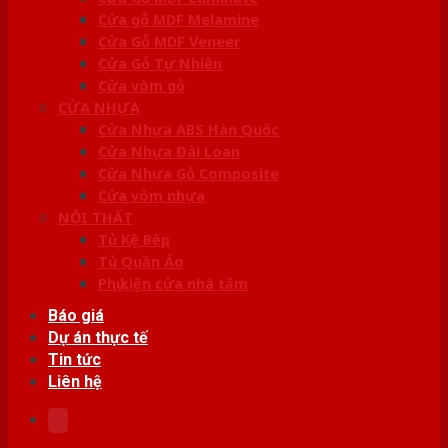
Cửa gỗ MDF Melamine
Cửa Gỗ MDF Veneer
Cửa Gỗ Tự Nhiên
Cửa vòm gỗ
CỬA NHỰA
Cửa Nhựa ABS Hàn Quốc
Cửa Nhựa Đài Loan
Cửa Nhựa Gỗ Composite
Cửa vòm nhựa
NỘI THẤT
Tủ Kệ Bếp
Tủ Quần Áo
Phụ kiện cửa nhà tắm
Báo giá
Dự án thực tế
Tin tức
Liên hệ