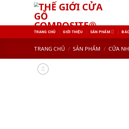
Skip
to
content
TRANG CHỦ
GIỚI THIỆU
SẢN PHẨM
BÁO
TRANG CHỦ
/
SẢN PHẨM
/
CỬA N