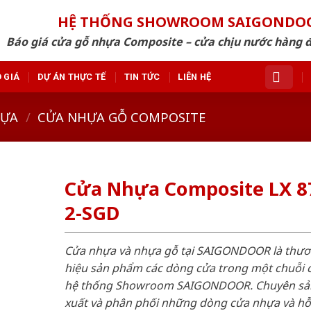
HỆ THỐNG SHOWROOM SAIGONDO
Báo giá cửa gỗ nhựa Composite – cửa chịu nước hàng 
 GIÁ
DỰ ÁN THỰC TẾ
TIN TỨC
LIÊN HỆ
HỰA
/
CỬA NHỰA GỖ COMPOSITE
Cửa Nhựa Composite LX 8
2-SGD
Cửa nhựa và nhựa gỗ tại SAIGONDOOR là thư
hiệu sản phẩm các dòng cửa trong một chuỗi 
hệ thống Showroom SAIGONDOOR. Chuyên sả
xuất và phân phối những dòng cửa nhựa và h