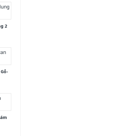
g 2
 Gỗ-
Xám