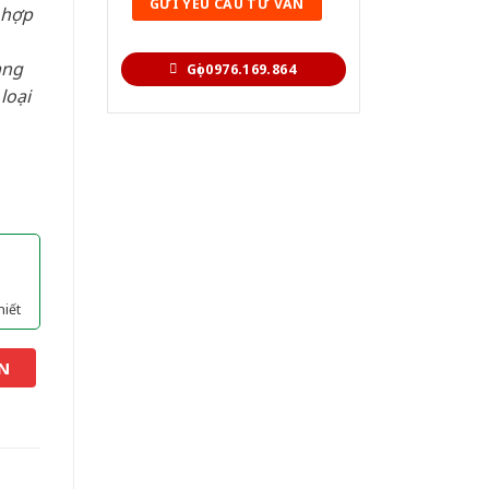
 hợp
àng
Gọi 0976.169.864
loại
hiết
N