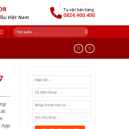
OR
Tư vấn bán hàng
0824.400.400
đầu Việt Nam
Tìm
kiếm:
7
ơng
các
n
ỗ hợp