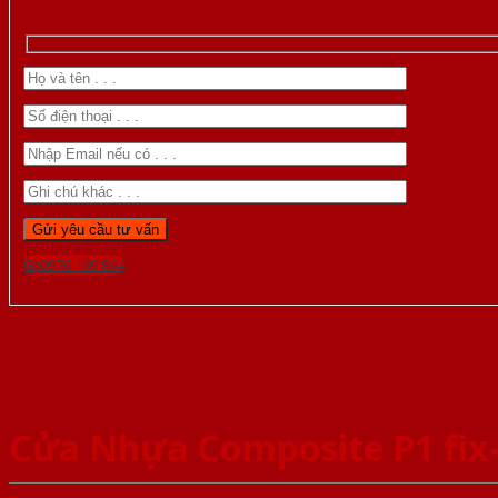
Gọi 0976.169.864
Cửa Nhựa Composite P1 fix