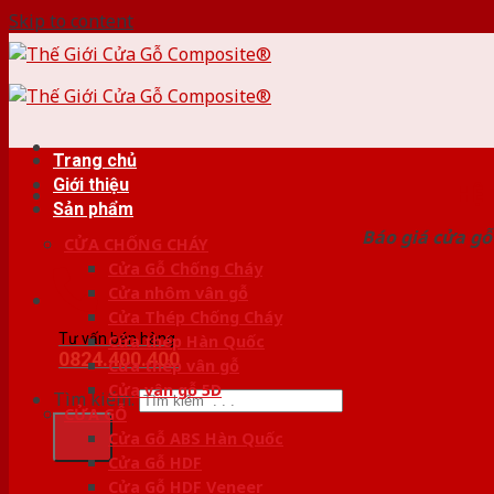
Skip to content
Trang chủ
Giới thiệu
HỆ
Sản phẩm
Báo giá cửa gỗ
CỬA CHỐNG CHÁY
Cửa Gỗ Chống Cháy
Cửa nhôm vân gỗ
Cửa Thép Chống Cháy
Tư vấn bán hàng
Cửa thép Hàn Quốc
0824.400.400
Cửa thép vân gỗ
Cửa vân gỗ 5D
Tìm kiếm:
CỬA GỖ
Cửa Gỗ ABS Hàn Quốc
Cửa Gỗ HDF
Cửa Gỗ HDF Veneer