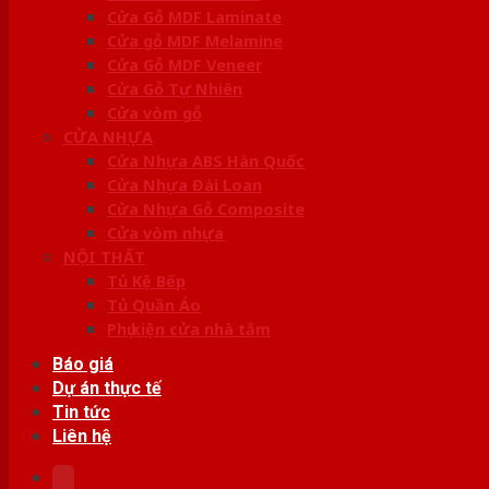
Cửa Gỗ MDF Laminate
Cửa gỗ MDF Melamine
Cửa Gỗ MDF Veneer
Cửa Gỗ Tự Nhiên
Cửa vòm gỗ
CỬA NHỰA
Cửa Nhựa ABS Hàn Quốc
Cửa Nhựa Đài Loan
Cửa Nhựa Gỗ Composite
Cửa vòm nhựa
NỘI THẤT
Tủ Kệ Bếp
Tủ Quần Áo
Phụ kiện cửa nhà tắm
Báo giá
Dự án thực tế
Tin tức
Liên hệ