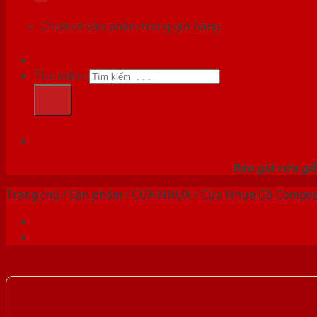
Chưa có sản phẩm trong giỏ hàng.
Tìm kiếm:
HỆ
Báo giá cửa gỗ
Trang chủ
/
Sản phẩm
/
CỬA NHỰA
/
Cửa Nhựa Gỗ Compos