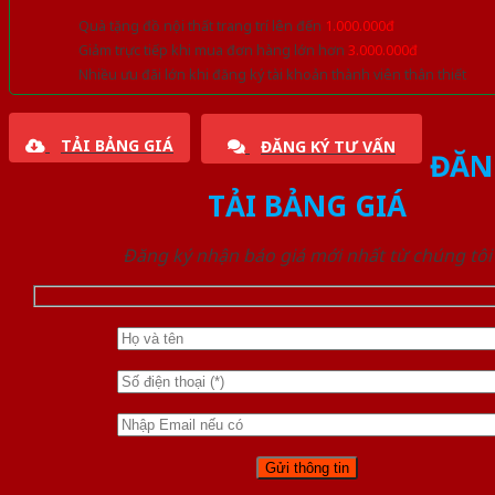
Quà tặng đồ nội thất trang trí lên đến
1.000.000đ
Giảm trực tiếp khi mua đơn hàng lớn hơn
3.000.000đ
Nhiều ưu đãi lớn khi đăng ký tài khoản thành viên thân thiết
TẢI BẢNG GIÁ
ĐĂNG KÝ TƯ VẤN
ĐĂN
TẢI BẢNG GIÁ
Đăng ký nhận báo giá mới nhất từ chúng tôi