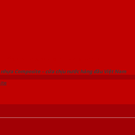
 THỐNG SHOWROOM SAIGONDOOR
 nhựa Composite – cửa chịu nước hàng đầu Việt Nam
ite