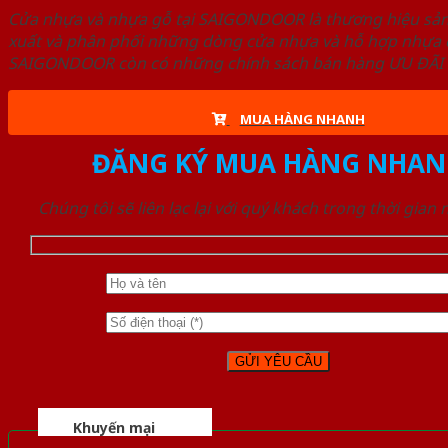
Cửa nhựa và nhựa gỗ tại SAIGONDOOR là thương hiệu s
xuất và phân phối những dòng cửa nhựa và hỗ hợp nhựa ch
SAIGONDOOR còn có những chính sách bán hàng ƯU ĐÃI CAO
MUA HÀNG NHANH
ĐĂNG KÝ MUA HÀNG NHAN
Chúng tôi sẽ liên lạc lại với quý khách trong thời gian
Khuyến mại