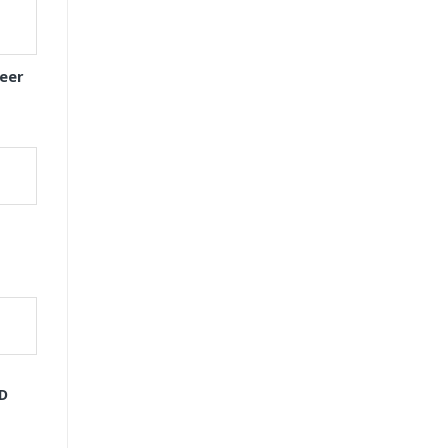
eer
GD