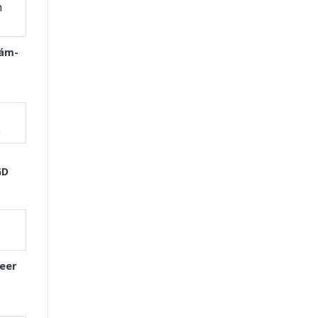
Xám-
GD
eer