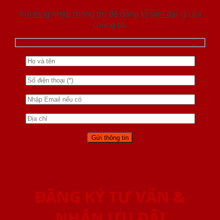
Vui lòng nhập thông tin để đăng ký làm đại lý của
chúng tôi
ĐĂNG KÝ TƯ VẤN &
NHẬN ƯU ĐÃI