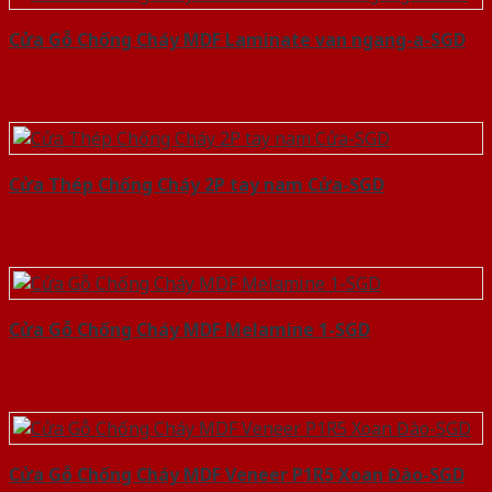
Cửa Gỗ Chống Cháy MDF Laminate van ngang-a-SGD
Cửa Thép Chống Cháy 2P tay nam Cửa-SGD
Cửa Gỗ Chống Cháy MDF Melamine 1-SGD
Cửa Gỗ Chống Cháy MDF Veneer P1R5 Xoan Đào-SGD