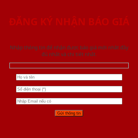
ĐĂNG KÝ NHẬN BÁO GIÁ
Nhập thông tin để nhận được báo giá mới nhât đầy
đủ nhất và chi tiết nhất.