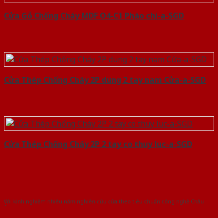
Cửa Gỗ Chống Cháy MDF O4-C1 Phào chi-a-SGD
Cửa Thép Chống Cháy 2P dung 2 tay nam Cửa-a-SGD
Cửa Thép Chống Cháy 2P 2 tay co thuy luc-a-SGD
Với kinh nghiệm nhiêu năm nghiên cứu cửa theo tiêu chuẩn công nghệ Châu
Âu.Chúng tôi tự tin là nhà sản xuất & cung cấp hàng đầu tại Việt Nam!