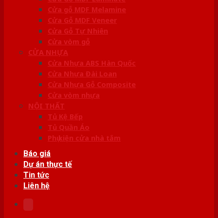
Cửa gỗ MDF Melamine
Cửa Gỗ MDF Veneer
Cửa Gỗ Tự Nhiên
Cửa vòm gỗ
CỬA NHỰA
Cửa Nhựa ABS Hàn Quốc
Cửa Nhựa Đài Loan
Cửa Nhựa Gỗ Composite
Cửa vòm nhựa
NỘI THẤT
Tủ Kệ Bếp
Tủ Quần Áo
Phụ kiện cửa nhà tắm
Báo giá
Dự án thực tế
Tin tức
Liên hệ