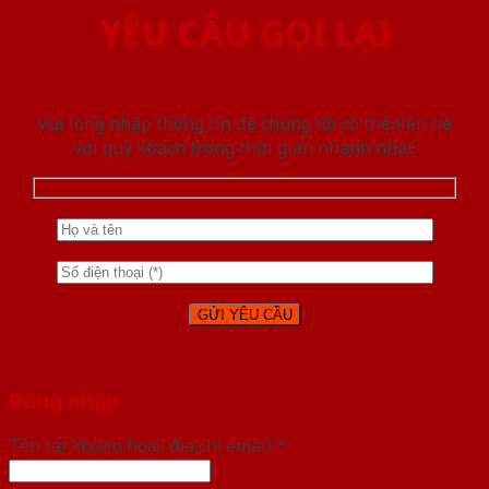
YÊU CẦU GỌI LẠI
Vui lòng nhập thông tin để chúng tôi có thể liên hệ
với quý khách trong thời gian nhanh nhất.
Đăng nhập
Tên tài khoản hoặc địa chỉ email
*