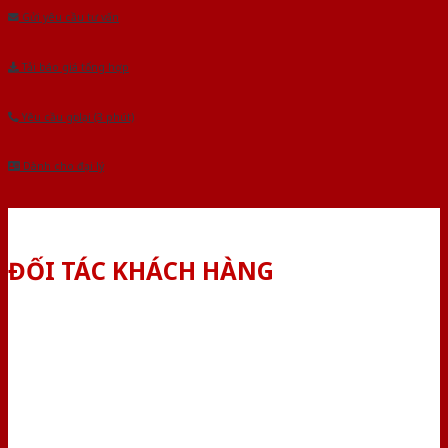
Gửi yêu cầu tư vấn
Tải báo giá tổng hợp
Yêu cầu gọi lại (3 phút)
Dành cho đại lý
ĐỐI TÁC KHÁCH HÀNG