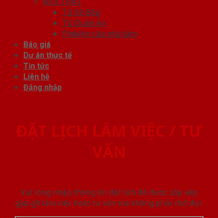
NỘI THẤT
Tủ Kệ Bếp
Tủ Quần Áo
Phụ kiện cửa nhà tắm
Báo giá
Dự án thực tế
Tin tức
Liên hệ
Đăng nhập
ĐẶT LỊCH LÀM VIỆC / TƯ
VẤN
Vui lòng nhập thông tin đặt lịch để được sắp xếp
gặp gỡ làm việc hoăc tư vấn mà không phải chờ đợi.