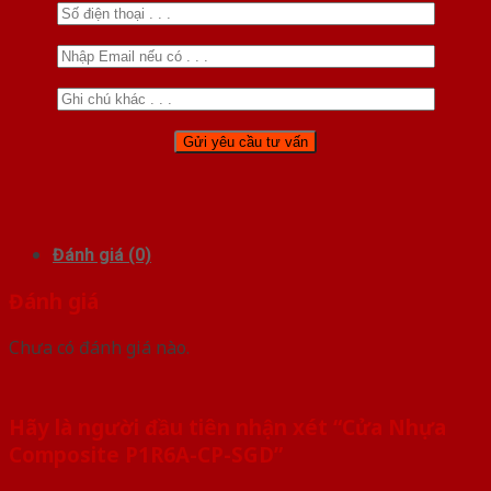
Đánh giá (0)
Đánh giá
Chưa có đánh giá nào.
Hãy là người đầu tiên nhận xét “Cửa Nhựa
Composite P1R6A-CP-SGD”