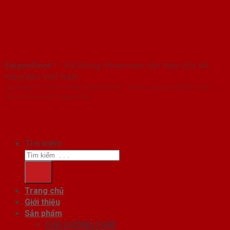
SaigonDoor™
- Hệ thống Showroom cửa thép cửa sắt
hàng đầu Việt Nam
Copyright ⓒ 2016 – 2026 SaigonDoor™ - www.cuagocomposite.org |
Đơn vị chủ quản SaigonDoor
Tìm kiếm:
Trang chủ
Giới thiệu
Sản phẩm
CỬA CHỐNG CHÁY