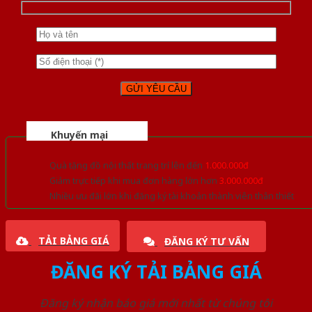
Khuyến mại
Quà tặng đồ nội thất trang trí lên đến
1.000.000đ
Giảm trực tiếp khi mua đơn hàng lớn hơn
3.000.000đ
Nhiều ưu đãi lớn khi đăng ký tài khoản thành viên thân thiết
TẢI BẢNG GIÁ
ĐĂNG KÝ TƯ VẤN
ĐĂNG KÝ TẢI BẢNG GIÁ
Đăng ký nhận báo giá mới nhất từ chúng tôi