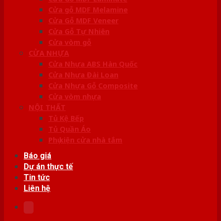
Cửa gỗ MDF Melamine
Cửa Gỗ MDF Veneer
Cửa Gỗ Tự Nhiên
Cửa vòm gỗ
CỬA NHỰA
Cửa Nhựa ABS Hàn Quốc
Cửa Nhựa Đài Loan
Cửa Nhựa Gỗ Composite
Cửa vòm nhựa
NỘI THẤT
Tủ Kệ Bếp
Tủ Quần Áo
Phụ kiện cửa nhà tắm
Báo giá
Dự án thực tế
Tin tức
Liên hệ