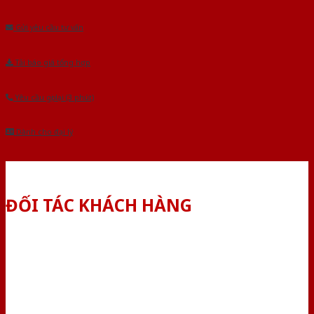
Âu.Chúng tôi tự tin là nhà sản xuất & cung cấp hàng đầu tại Việt Nam!
Gửi yêu cầu tư vấn
Tải báo giá tổng hợp
Yêu cầu gọi lại (3 phút)
Dành cho đại lý
ĐỐI TÁC KHÁCH HÀNG