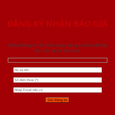
ĐĂNG KÝ NHẬN BÁO GIÁ
Nhập thông tin để nhận được báo giá mới nhât đầy
đủ nhất và chi tiết nhất.