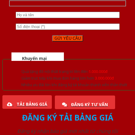
Khuyến mại
Quà tặng đồ nội thất trang trí lên đến
1.000.000đ
Giảm trực tiếp khi mua đơn hàng lớn hơn
3.000.000đ
Nhiều ưu đãi lớn khi đăng ký tài khoản thành viên thân thiết
TẢI BẢNG GIÁ
ĐĂNG KÝ TƯ VẤN
ĐĂNG KÝ TẢI BẢNG GIÁ
Đăng ký nhận báo giá mới nhất từ chúng tôi