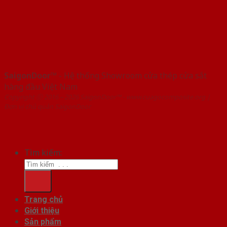
SaigonDoor™
- Hệ thống Showroom cửa thép cửa sắt
hàng đầu Việt Nam
Copyright ⓒ 2016 – 2026 SaigonDoor™ - www.cuagocomposite.org |
Đơn vị chủ quản SaigonDoor
Tìm kiếm:
Trang chủ
Giới thiệu
Sản phẩm