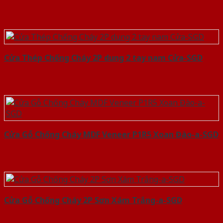
Cửa Thép Chống Cháy 2P dung 2 tay nam Cửa-SGD
Cửa Gỗ Chống Cháy MDF Veneer P1R5 Xoan Đào-a-SGD
Cửa Gỗ Chống Cháy 2P Sơn Xám Trắng-a-SGD