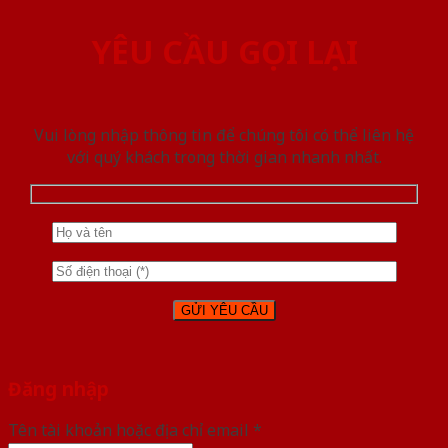
YÊU CẦU GỌI LẠI
Vui lòng nhập thông tin để chúng tôi có thể liên hệ
với quý khách trong thời gian nhanh nhất.
Đăng nhập
Tên tài khoản hoặc địa chỉ email
*