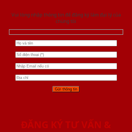
Vui lòng nhập thông tin để đăng ký làm đại lý của
chúng tôi
ĐĂNG KÝ TƯ VẤN &