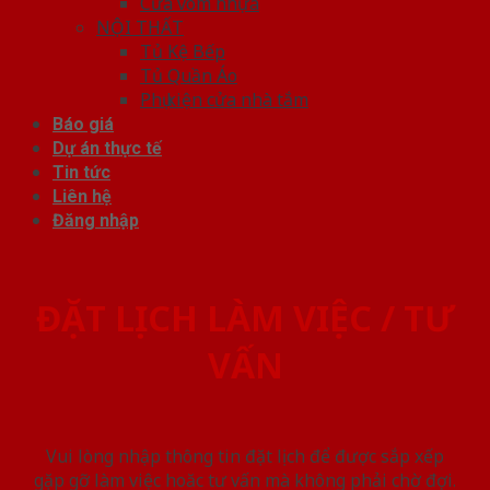
Cửa vòm nhựa
NỘI THẤT
Tủ Kệ Bếp
Tủ Quần Áo
Phụ kiện cửa nhà tắm
Báo giá
Dự án thực tế
Tin tức
Liên hệ
Đăng nhập
ĐẶT LỊCH LÀM VIỆC / TƯ
VẤN
Vui lòng nhập thông tin đặt lịch để được sắp xếp
gặp gỡ làm việc hoăc tư vấn mà không phải chờ đợi.