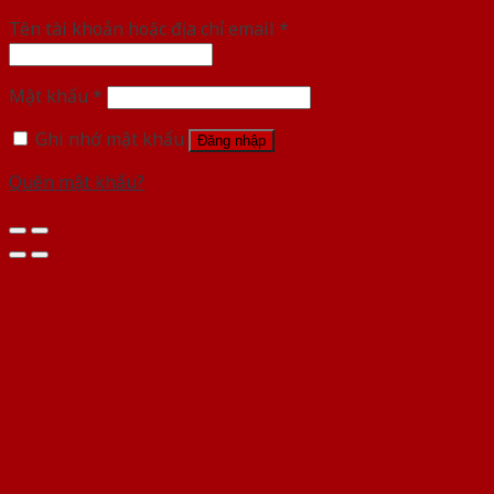
Tên tài khoản hoặc địa chỉ email
*
Mật khẩu
*
Ghi nhớ mật khẩu
Đăng nhập
Quên mật khẩu?