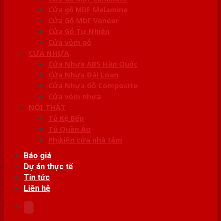
Cửa gỗ MDF Melamine
Cửa Gỗ MDF Veneer
Cửa Gỗ Tự Nhiên
Cửa vòm gỗ
CỬA NHỰA
Cửa Nhựa ABS Hàn Quốc
Cửa Nhựa Đài Loan
Cửa Nhựa Gỗ Composite
Cửa vòm nhựa
NỘI THẤT
Tủ Kệ Bếp
Tủ Quần Áo
Phụ kiện cửa nhà tắm
Báo giá
Dự án thực tế
Tin tức
Liên hệ