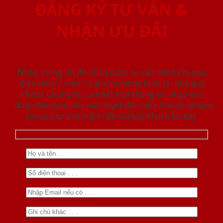
ĐĂNG KÝ TƯ VẤN &
NHẬN ƯU ĐÃI
Nhập thông tin để nhận được tư vấn miễn phí qua
điện thoại / email/ tại văn phòng hoặc tại nhà quý
khách. Chúng tôi cam kết mọi thông tin nhập vào
dưới đây được bảo mật tuyệt đối cũng như chỉ phục vụ
yêu cầu tư vấn duy nhất của quý khách tại đây.