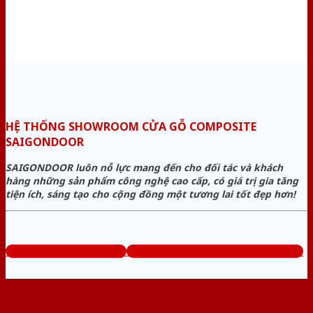
HỆ THỐNG SHOWROOM CỬA GỖ COMPOSITE
SAIGONDOOR
SAIGONDOOR luôn nỗ lực mang đến cho đối tác và khách
hàng những sản phẩm công nghệ cao cấp, có giá trị gia tăng
tiện ích, sáng tạo cho cộng đồng một tương lai tốt đẹp hơn!
www.cuagocomposite.org
Tổng đài tư vấn miễn phí: 0824.400.400