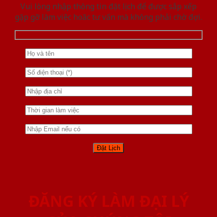
Vui lòng nhập thông tin đặt lịch để được sắp xếp
gặp gỡ làm việc hoăc tư vấn mà không phải chờ đợi.
ĐĂNG KÝ LÀM ĐẠI LÝ