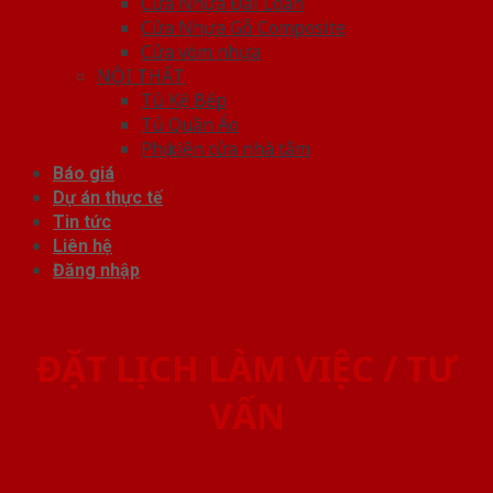
Cửa Nhựa Đài Loan
Cửa Nhựa Gỗ Composite
Cửa vòm nhựa
NỘI THẤT
Tủ Kệ Bếp
Tủ Quần Áo
Phụ kiện cửa nhà tắm
Báo giá
Dự án thực tế
Tin tức
Liên hệ
Đăng nhập
ĐẶT LỊCH LÀM VIỆC / TƯ
VẤN