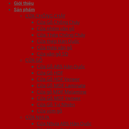
Giới thiệu
Sản phẩm
CỬA CHỐNG CHÁY
Cửa Gỗ Chống Cháy
Cửa nhôm vân gỗ
Cửa Thép Chống Cháy
Cửa thép Hàn Quốc
Cửa thép vân gỗ
Cửa vân gỗ 5D
CỬA GỖ
Cửa Gỗ ABS Hàn Quốc
Cửa Gỗ HDF
Cửa Gỗ HDF Veneer
Cửa Gỗ MDF Laminate
Cửa gỗ MDF Melamine
Cửa Gỗ MDF Veneer
Cửa Gỗ Tự Nhiên
Cửa vòm gỗ
CỬA NHỰA
Cửa Nhựa ABS Hàn Quốc