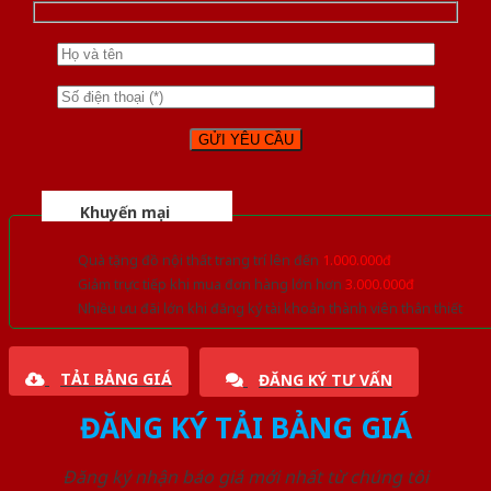
Khuyến mại
Quà tặng đồ nội thất trang trí lên đến
1.000.000đ
Giảm trực tiếp khi mua đơn hàng lớn hơn
3.000.000đ
Nhiều ưu đãi lớn khi đăng ký tài khoản thành viên thân thiết
TẢI BẢNG GIÁ
ĐĂNG KÝ TƯ VẤN
ĐĂNG KÝ TẢI BẢNG GIÁ
Đăng ký nhận báo giá mới nhất từ chúng tôi