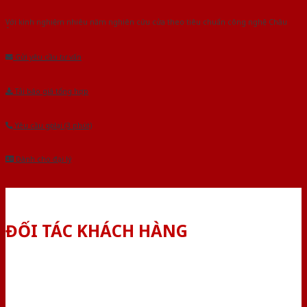
Với kinh nghiệm nhiêu năm nghiên cứu cửa theo tiêu chuẩn công nghệ Châu
Âu.Chúng tôi tự tin là nhà sản xuất & cung cấp hàng đầu tại Việt Nam!
Gửi yêu cầu tư vấn
Tải báo giá tổng hợp
Yêu cầu gọi lại (3 phút)
Dành cho đại lý
ĐỐI TÁC KHÁCH HÀNG