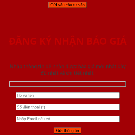
ĐĂNG KÝ NHẬN BÁO GIÁ
Nhập thông tin để nhận được báo giá mới nhât đầy
đủ nhất và chi tiết nhất.