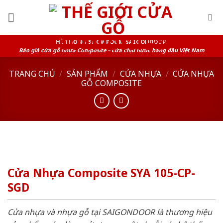
Skip
to
content
HỆ THỐNG SHOWROOM SAIGONDOOR
Báo giá cửa gỗ nhựa Composite – cửa chịu nước hàng đầu Việt Nam
TRANG CHỦ
/
SẢN PHẨM
/
CỬA NHỰA
/
CỬA NHỰA
GỖ COMPOSITE
Cửa Nhựa Composite SYA 105-CP-
SGD
Cửa nhựa và nhựa gỗ tại SAIGONDOOR là thương hiệu