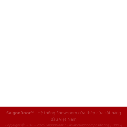
SaigonDoor™
- Hệ thống Showroom cửa thép cửa sắt hàng
đầu Việt Nam
Copyright ⓒ 2016 – 2026 SaigonDoor™ - www.cuagocomposite.org | Đơn vị