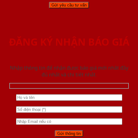
ĐĂNG KÝ NHẬN BÁO GIÁ
Nhập thông tin để nhận được báo giá mới nhât đầy
đủ nhất và chi tiết nhất.