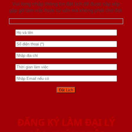
Vui lòng nhập thông tin đặt lịch để được sắp xếp
gặp gỡ làm việc hoăc tư vấn mà không phải chờ đợi.
ĐĂNG KÝ LÀM ĐẠI LÝ