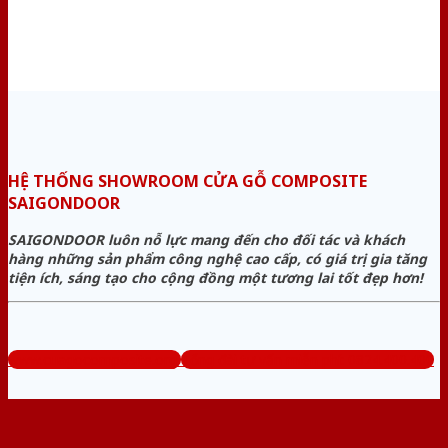
HỆ THỐNG SHOWROOM CỬA GỖ COMPOSITE
SAIGONDOOR
SAIGONDOOR luôn nỗ lực mang đến cho đối tác và khách
hàng những sản phẩm công nghệ cao cấp, có giá trị gia tăng
tiện ích, sáng tạo cho cộng đồng một tương lai tốt đẹp hơn!
www.cuagocomposite.org
Tổng đài tư vấn miễn phí: 0824.400.400