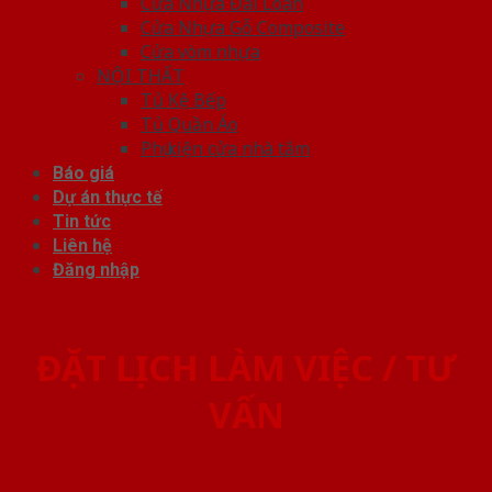
Cửa Nhựa Đài Loan
Cửa Nhựa Gỗ Composite
Cửa vòm nhựa
NỘI THẤT
Tủ Kệ Bếp
Tủ Quần Áo
Phụ kiện cửa nhà tắm
Báo giá
Dự án thực tế
Tin tức
Liên hệ
Đăng nhập
ĐẶT LỊCH LÀM VIỆC / TƯ
VẤN