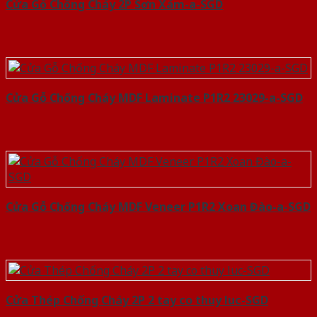
Cửa Gỗ Chống Cháy 2P Sơn Xám-a-SGD
Cửa Gỗ Chống Cháy MDF Laminate P1R2 23029-a-SGD
Cửa Gỗ Chống Cháy MDF Veneer P1R2 Xoan Đào-a-SGD
Cửa Thép Chống Cháy 2P 2 tay co thuy luc-SGD