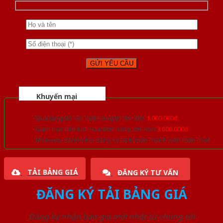
Khuyến mại
Quà tặng đồ nội thất trang trí lên đến
1.000.000đ
Giảm trực tiếp khi mua đơn hàng lớn hơn
3.000.000đ
Nhiều ưu đãi lớn khi đăng ký tài khoản thành viên thân thiết
TẢI BẢNG GIÁ
ĐĂNG KÝ TƯ VẤN
ĐĂNG KÝ TẢI BẢNG GIÁ
Đăng ký nhận báo giá mới nhất từ chúng tôi