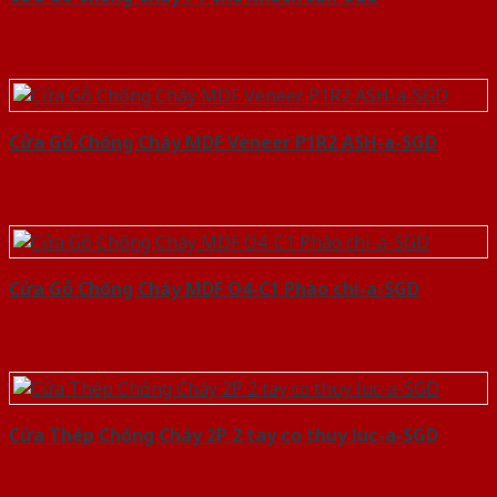
Cửa Gỗ Chống Cháy MDF Veneer P1R2 ASH-a-SGD
Cửa Gỗ Chống Cháy MDF O4-C1 Phào chi-a-SGD
Cửa Thép Chống Cháy 2P 2 tay co thuy luc-a-SGD