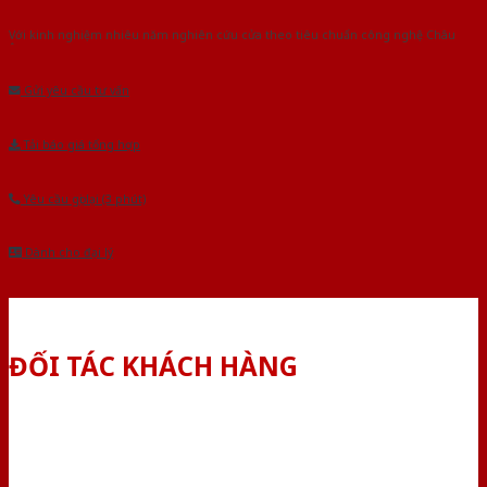
Với kinh nghiệm nhiêu năm nghiên cứu cửa theo tiêu chuẩn công nghệ Châu
Âu.Chúng tôi tự tin là nhà sản xuất & cung cấp hàng đầu tại Việt Nam!
Gửi yêu cầu tư vấn
Tải báo giá tổng hợp
Yêu cầu gọi lại (3 phút)
Dành cho đại lý
ĐỐI TÁC KHÁCH HÀNG