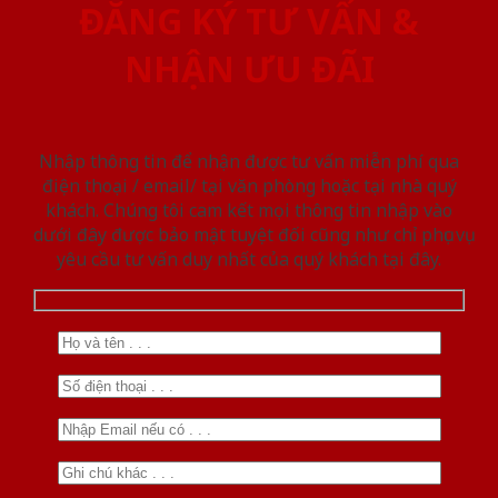
ĐĂNG KÝ TƯ VẤN &
NHẬN ƯU ĐÃI
Nhập thông tin để nhận được tư vấn miễn phí qua
điện thoại / email/ tại văn phòng hoặc tại nhà quý
khách. Chúng tôi cam kết mọi thông tin nhập vào
dưới đây được bảo mật tuyệt đối cũng như chỉ phục vụ
yêu cầu tư vấn duy nhất của quý khách tại đây.