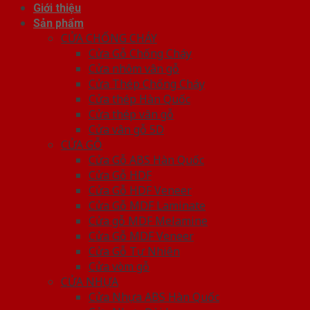
Giới thiệu
Sản phẩm
CỬA CHỐNG CHÁY
Cửa Gỗ Chống Cháy
Cửa nhôm vân gỗ
Cửa Thép Chống Cháy
Cửa thép Hàn Quốc
Cửa thép vân gỗ
Cửa vân gỗ 5D
CỬA GỖ
Cửa Gỗ ABS Hàn Quốc
Cửa Gỗ HDF
Cửa Gỗ HDF Veneer
Cửa Gỗ MDF Laminate
Cửa gỗ MDF Melamine
Cửa Gỗ MDF Veneer
Cửa Gỗ Tự Nhiên
Cửa vòm gỗ
CỬA NHỰA
Cửa Nhựa ABS Hàn Quốc