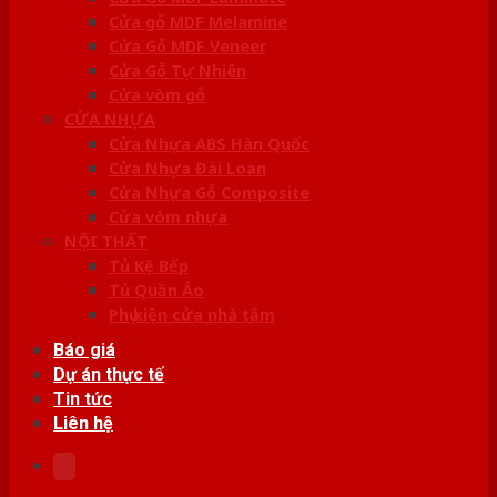
Cửa gỗ MDF Melamine
Cửa Gỗ MDF Veneer
Cửa Gỗ Tự Nhiên
Cửa vòm gỗ
CỬA NHỰA
Cửa Nhựa ABS Hàn Quốc
Cửa Nhựa Đài Loan
Cửa Nhựa Gỗ Composite
Cửa vòm nhựa
NỘI THẤT
Tủ Kệ Bếp
Tủ Quần Áo
Phụ kiện cửa nhà tắm
Báo giá
Dự án thực tế
Tin tức
Liên hệ