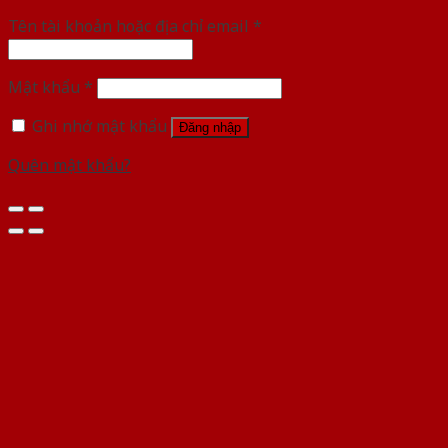
Tên tài khoản hoặc địa chỉ email
*
Mật khẩu
*
Ghi nhớ mật khẩu
Đăng nhập
Quên mật khẩu?