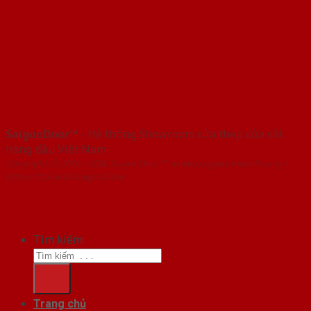
SaigonDoor™
- Hệ thống Showroom cửa thép cửa sắt
hàng đầu Việt Nam
Copyright ⓒ 2016 – 2026 SaigonDoor™ - www.cuagocomposite.org |
Đơn vị chủ quản SaigonDoor
Tìm kiếm:
Trang chủ