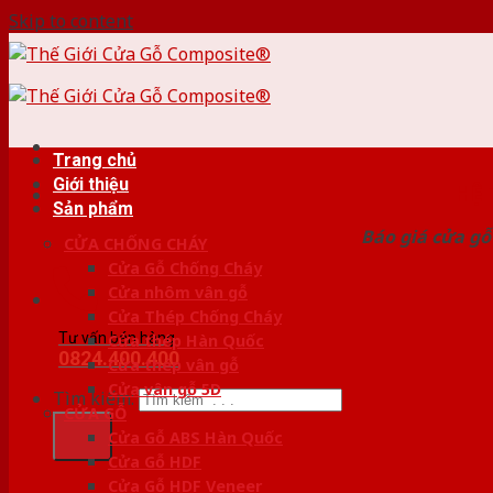
Skip to content
Trang chủ
Giới thiệu
HỆ
Sản phẩm
Báo giá cửa gỗ
CỬA CHỐNG CHÁY
Cửa Gỗ Chống Cháy
Cửa nhôm vân gỗ
Cửa Thép Chống Cháy
Tư vấn bán hàng
Cửa thép Hàn Quốc
0824.400.400
Cửa thép vân gỗ
Cửa vân gỗ 5D
Tìm kiếm:
CỬA GỖ
Cửa Gỗ ABS Hàn Quốc
Cửa Gỗ HDF
Cửa Gỗ HDF Veneer