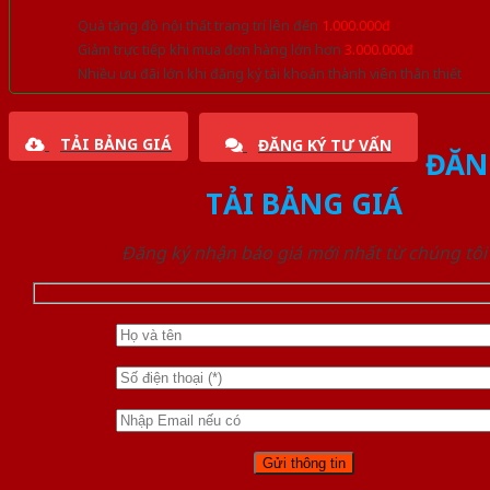
Quà tặng đồ nội thất trang trí lên đến
1.000.000đ
Giảm trực tiếp khi mua đơn hàng lớn hơn
3.000.000đ
Nhiều ưu đãi lớn khi đăng ký tài khoản thành viên thân thiết
TẢI BẢNG GIÁ
ĐĂNG KÝ TƯ VẤN
ĐĂN
TẢI BẢNG GIÁ
Đăng ký nhận báo giá mới nhất từ chúng tôi