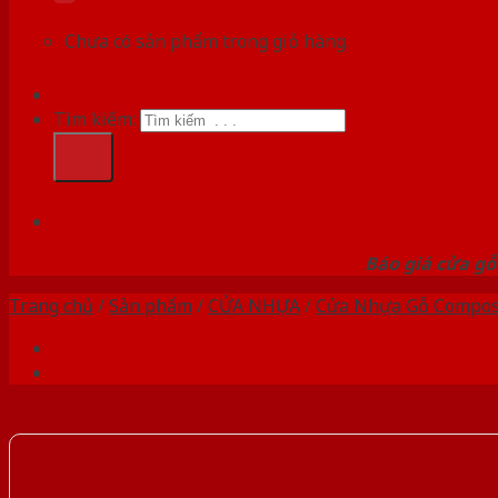
Chưa có sản phẩm trong giỏ hàng.
Tìm kiếm:
HỆ
Báo giá cửa gỗ
Trang chủ
/
Sản phẩm
/
CỬA NHỰA
/
Cửa Nhựa Gỗ Compos