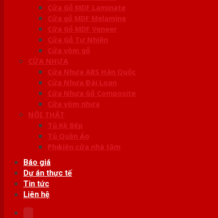
Cửa Gỗ MDF Laminate
Cửa gỗ MDF Melamine
Cửa Gỗ MDF Veneer
Cửa Gỗ Tự Nhiên
Cửa vòm gỗ
CỬA NHỰA
Cửa Nhựa ABS Hàn Quốc
Cửa Nhựa Đài Loan
Cửa Nhựa Gỗ Composite
Cửa vòm nhựa
NỘI THẤT
Tủ Kệ Bếp
Tủ Quần Áo
Phụ kiện cửa nhà tắm
Báo giá
Dự án thực tế
Tin tức
Liên hệ