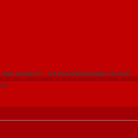
 THỐNG SHOWROOM SAIGONDOOR
 nhựa Composite – cửa chịu nước hàng đầu Việt Nam
ite