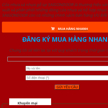
Cửa nhựa và nhựa gỗ tại SAIGONDOOR là thương hiệu s
xuất và phân phối những dòng cửa nhựa và hỗ hợp nhựa ch
SAIGONDOOR còn có những chính sách bán hàng ƯU ĐÃI CAO
MUA HÀNG NHANH
ĐĂNG KÝ MUA HÀNG NHAN
Chúng tôi sẽ liên lạc lại với quý khách trong thời gian
Khuyến mại