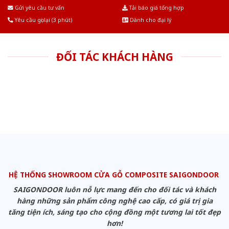
Âu.Chúng tôi tự tin là nhà sản xuất & cung cấp hàng đầu tại Việt Nam!
Gửi yêu cầu tư vấn
Tải báo giá tổng hợp
Yêu cầu gọi lại (3 phút)
Dành cho đại lý
ĐỐI TÁC KHÁCH HÀNG
HỆ THỐNG SHOWROOM CỬA GỖ COMPOSITE SAIGONDOOR
SAIGONDOOR luôn nỗ lực mang đến cho đối tác và khách
hàng những sản phẩm công nghệ cao cấp, có giá trị gia
tăng tiện ích, sáng tạo cho cộng đồng một tương lai tốt đẹp
hơn!