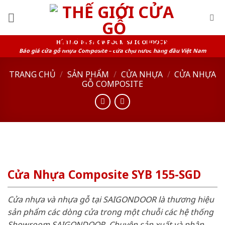
Skip
to
content
HỆ THỐNG SHOWROOM SAIGONDOOR
Báo giá cửa gỗ nhựa Composite – cửa chịu nước hàng đầu Việt Nam
TRANG CHỦ
/
SẢN PHẨM
/
CỬA NHỰA
/
CỬA NHỰA
GỖ COMPOSITE
Cửa Nhựa Composite SYB 155-SGD
Cửa nhựa và nhựa gỗ tại SAIGONDOOR là thương hiệu
sản phẩm các dòng cửa trong một chuỗi các hệ thống
Showroom SAIGONDOOR. Chuyên sản xuất và phân